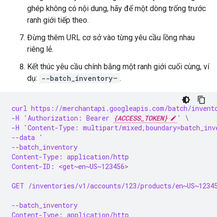
ghép không có nội dung, hãy để một dòng trống trước
ranh giới tiếp theo.
Đừng thêm URL cơ sở vào từng yêu cầu lồng nhau
riêng lẻ.
Kết thúc yêu cầu chính bằng một ranh giới cuối cùng, ví
dụ:
--batch_inventory–
.
curl https://merchantapi.googleapis.com/batch/invent
-H 'Authorization: Bearer 
{ACCESS_TOKEN}
' \
-H 'Content-Type: multipart/mixed,boundary=batch_inv
--data '
--batch_inventory
Content-Type: application/http
Content-ID: <get~en~US~123456>
GET /inventories/v1/accounts/123/products/en~US~1234
--batch_inventory
Content-Type: application/http