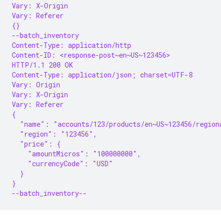
Vary: X-Origin
Vary: Referer
{}
--batch_inventory
Content-Type: application/http
Content-ID: <response-post~en~US~123456>
HTTP/1.1 200 OK
Content-Type: application/json; charset=UTF-8
Vary: Origin
Vary: X-Origin
Vary: Referer
{
  "name": "accounts/123/products/en~US~123456/region
  "region": "123456",
  "price": {
    "amountMicros": "100000000",
    "currencyCode": "USD"
  }
}
--batch_inventory--