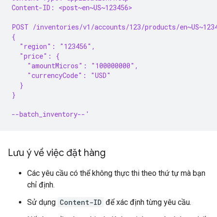
Content-ID: <post~en~US~123456>
POST /inventories/v1/accounts/123/products/en~US~123
{
  "region": "123456",
  "price": {
    "amountMicros": "100000000",
    "currencyCode": "USD"
  }
}
--batch_inventory--'
Lưu ý về việc đặt hàng
Các yêu cầu có thể không thực thi theo thứ tự mà bạn
chỉ định.
Sử dụng
Content-ID
để xác định từng yêu cầu.