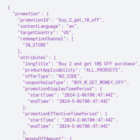
{
  "promotion": {
    "promotionId": "buy_2_get_10_off",
    "contentLanguage": "en",
    "targetCountry": "US",
    "redemptionChannel": [
      "IN_STORE"
    ],
    "attributes": {
      "longTitle": "Buy 2 and get 10$ OFF purchase"
      "productApplicability": "ALL_PRODUCTS",
      "offerType": "NO_CODE",
      "couponValueType": "BUY_M_GET_MONEY_OFF",
      "promotionDisplayTimePeriod": {
        "startTime": "2024-2-06T00:47:44Z",
        "endTime": "2024-5-06T00:47:44Z"
      },
      "promotionEffectiveTimePeriod": {
        "startTime": "2024-2-06T00:47:44Z",
        "endTime": "2024-5-06T00:47:44Z"
      },
      "moneyOffAmount": {