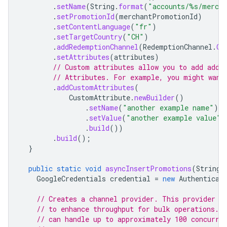
.
setName
(
String
.
format
(
"accounts/%s/merch
.
setPromotionId
(
merchantPromotionId
)
.
setContentLanguage
(
"fr"
)
.
setTargetCountry
(
"CH"
)
.
addRedemptionChannel
(
RedemptionChannel
.
ON
.
setAttributes
(
attributes
)
// Custom attributes allow you to add addi
// Attributes. For example, you might want
.
addCustomAttributes
(
CustomAttribute
.
newBuilder
()
.
setName
(
"another example name"
)
.
setValue
(
"another example value"
)
.
build
())
.
build
();
}
public
static
void
asyncInsertPromotions
(
String
GoogleCredentials
credential
=
new
Authenticat
// Creates a channel provider. This provider m
// to enhance throughput for bulk operations. E
// can handle up to approximately 100 concurre