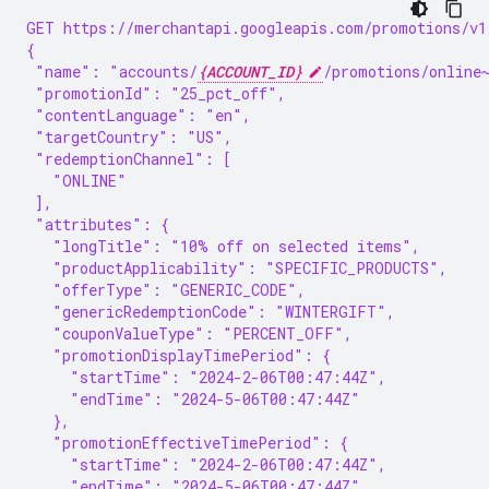
GET https://merchantapi.googleapis.com/promotions/v1
{
 "name": "accounts/
{ACCOUNT_ID}
/promotions/online
 "promotionId": "25_pct_off",
 "contentLanguage": "en",
 "targetCountry": "US",
 "redemptionChannel": [
   "ONLINE"
 ],
 "attributes": {
   "longTitle": "10% off on selected items",
   "productApplicability": "SPECIFIC_PRODUCTS",
   "offerType": "GENERIC_CODE",
   "genericRedemptionCode": "WINTERGIFT",
   "couponValueType": "PERCENT_OFF",
   "promotionDisplayTimePeriod": {
     "startTime": "2024-2-06T00:47:44Z",
     "endTime": "2024-5-06T00:47:44Z"
   },
   "promotionEffectiveTimePeriod": {
     "startTime": "2024-2-06T00:47:44Z",
     "endTime": "2024-5-06T00:47:44Z"