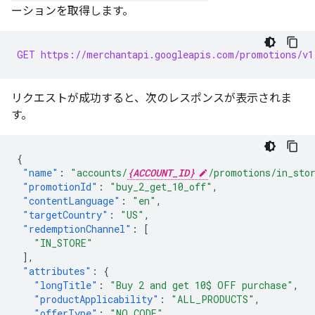
ーションを取得します。
GET https://merchantapi.googleapis.com/promotions/v1
リクエストが成功すると、次のレスポンスが表示されま
す。
{
"name"
:
"accounts/
{ACCOUNT_ID}
/promotions/in_sto
"promotionId"
:
"buy_2_get_10_off"
,
"contentLanguage"
:
"en"
,
"targetCountry"
:
"US"
,
"redemptionChannel"
:
[
"IN_STORE"
],
"attributes"
:
{
"longTitle"
:
"Buy 2 and get 10$ OFF purchase"
,
"productApplicability"
:
"ALL_PRODUCTS"
,
"offerType"
:
"NO_CODE"
,