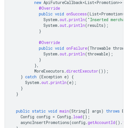
new
ApiFutureCallback<List<Promotion>
>
()
@Override
public
void
onSuccess
(
List<Promotion>
System
.
out
.
println
(
"Inserted merchan
System
.
out
.
println
(
results
);
}
@Override
public
void
onFailure
(
Throwable
throwa
System
.
out
.
println
(
throwable
);
}
},
MoreExecutors
.
directExecutor
());
}
catch
(
Exception
e
)
{
System
.
out
.
println
(
e
);
}
}
public
static
void
main
(
String
[]
args
)
throws
Ex
Config
config
=
Config
.
load
();
asyncInsertPromotions
(
config
.
getAccountId
().
to