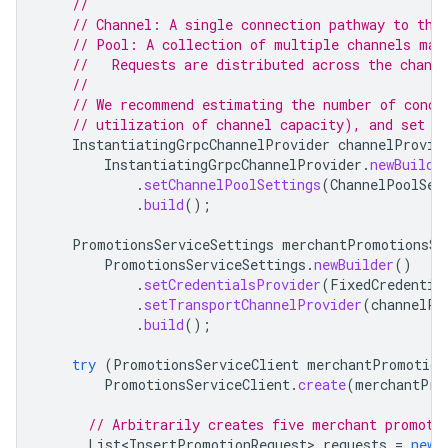
//
// Channel: A single connection pathway to the
// Pool: A collection of multiple channels man
//   Requests are distributed across the channe
//
// We recommend estimating the number of concu
// utilization of channel capacity), and set t
InstantiatingGrpcChannelProvider
channelProvid
InstantiatingGrpcChannelProvider
.
newBuilde
.
setChannelPoolSettings
(
ChannelPoolSet
.
build
();
PromotionsServiceSettings
merchantPromotionsSe
PromotionsServiceSettings
.
newBuilder
()
.
setCredentialsProvider
(
FixedCredentia
.
setTransportChannelProvider
(
channelPr
.
build
();
try
(
PromotionsServiceClient
merchantPromotion
PromotionsServiceClient
.
create
(
merchantPro
// Arbitrarily creates five merchant promoti
List<InsertPromotionRequest>
requests
=
new