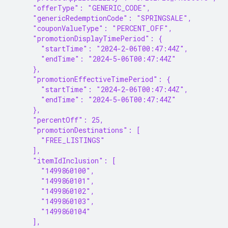
     "offerType": "GENERIC_CODE",
     "genericRedemptionCode": "SPRINGSALE",
     "couponValueType": "PERCENT_OFF",
     "promotionDisplayTimePeriod": {
       "startTime": "2024-2-06T00:47:44Z",
       "endTime": "2024-5-06T00:47:44Z"
     },
     "promotionEffectiveTimePeriod": {
       "startTime": "2024-2-06T00:47:44Z",
       "endTime": "2024-5-06T00:47:44Z"
     },
     "percentOff": 25,
     "promotionDestinations": [
       "FREE_LISTINGS"
     ],
     "itemIdInclusion": [
       "1499860100",
       "1499860101",
       "1499860102",
       "1499860103",
       "1499860104"
     ],