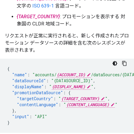
文字の
ISO 639-1
言語コード。
{TARGET_COUNTRY}
: プロモーションを表示する 対
象国の CLDR 地域コード。
リクエストが正常に実行されると、新しく作成されたプロ
モーション データソースの詳細を含む次のレスポンスが
表示されます。
{
"name"
:
"accounts/
{ACCOUNT_ID}
/dataSources/{DAT
"dataSourceId"
:
"{DATASOURCE_ID}"
,
"displayName"
:
"
{DISPLAY_NAME}
"
,
"promotionDataSource"
:
{
"targetCountry"
:
"
{TARGET_COUNTRY}
"
,
"contentLanguage"
:
"
{CONTENT_LANGUAGE}
"
},
"input"
:
"API"
}