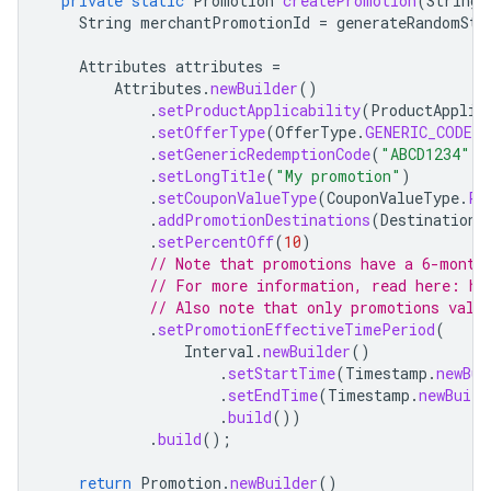
private
static
Promotion
createPromotion
(
String
String
merchantPromotionId
=
generateRandomStr
Attributes
attributes
=
Attributes
.
newBuilder
()
.
setProductApplicability
(
ProductApplic
.
setOfferType
(
OfferType
.
GENERIC_CODE
)
.
setGenericRedemptionCode
(
"ABCD1234"
)
.
setLongTitle
(
"My promotion"
)
.
setCouponValueType
(
CouponValueType
.
PE
.
addPromotionDestinations
(
DestinationE
.
setPercentOff
(
10
)
// Note that promotions have a 6-month
// For more information, read here: ht
// Also note that only promotions vali
.
setPromotionEffectiveTimePeriod
(
Interval
.
newBuilder
()
.
setStartTime
(
Timestamp
.
newBui
.
setEndTime
(
Timestamp
.
newBuild
.
build
())
.
build
();
return
Promotion
.
newBuilder
()