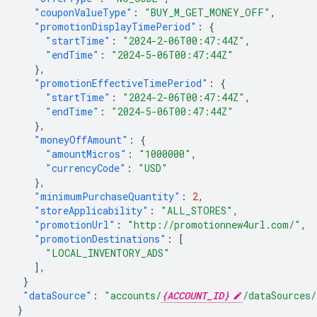
"couponValueType"
:
"BUY_M_GET_MONEY_OFF"
,
"promotionDisplayTimePeriod"
:
{
"startTime"
:
"2024-2-06T00:47:44Z"
,
"endTime"
:
"2024-5-06T00:47:44Z"
},
"promotionEffectiveTimePeriod"
:
{
"startTime"
:
"2024-2-06T00:47:44Z"
,
"endTime"
:
"2024-5-06T00:47:44Z"
},
"moneyOffAmount"
:
{
"amountMicros"
:
"1000000"
,
"currencyCode"
:
"USD"
},
"minimumPurchaseQuantity"
:
2
,
"storeApplicability"
:
"ALL_STORES"
,
"promotionUrl"
:
"http://promotionnew4url.com/"
,
"promotionDestinations"
:
[
"LOCAL_INVENTORY_ADS"
],
}
"dataSource"
:
"accounts/
{ACCOUNT_ID}
/dataSources/
}