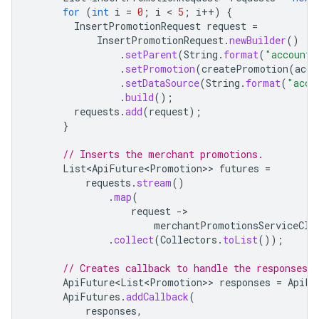
for
(
int
i
=
0
;
i
 < 
5
;
i
++
)
{
InsertPromotionRequest
request
=
InsertPromotionRequest
.
newBuilder
()
.
setParent
(
String
.
format
(
"accounts
.
setPromotion
(
createPromotion
(
acco
.
setDataSource
(
String
.
format
(
"acco
.
build
();
requests
.
add
(
request
);
}
// Inserts the merchant promotions.
List<ApiFuture<Promotion>
>
futures
=
requests
.
stream
()
.
map
(
request
-
merchantPromotionsServiceCli
.
collect
(
Collectors
.
toList
());
// Creates callback to handle the responses w
ApiFuture<List<Promotion>
>
responses
=
ApiFu
ApiFutures
.
addCallback
(
responses
,