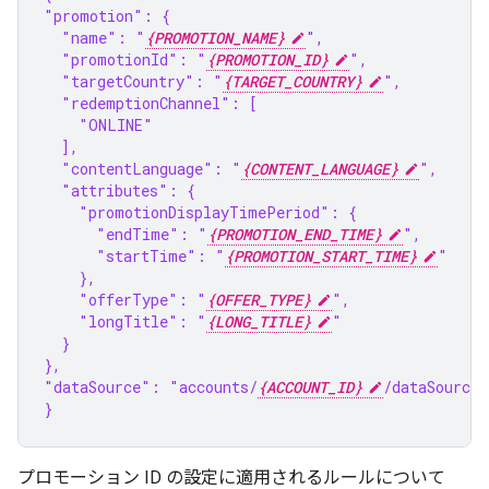
"promotion": {
  "name": "
{PROMOTION_NAME}
",
  "promotionId": "
{PROMOTION_ID}
",
  "targetCountry": "
{TARGET_COUNTRY}
",
  "redemptionChannel": [
    "ONLINE"
  ],
  "contentLanguage": "
{CONTENT_LANGUAGE}
",
  "attributes": {
    "promotionDisplayTimePeriod": {
      "endTime": "
{PROMOTION_END_TIME}
",
      "startTime": "
{PROMOTION_START_TIME}
"
    },
    "offerType": "
{OFFER_TYPE}
",
    "longTitle": "
{LONG_TITLE}
"
  }
},
"dataSource": "accounts/
{ACCOUNT_ID}
/dataSources
}
プロモーション ID の設定に適用されるルールについて