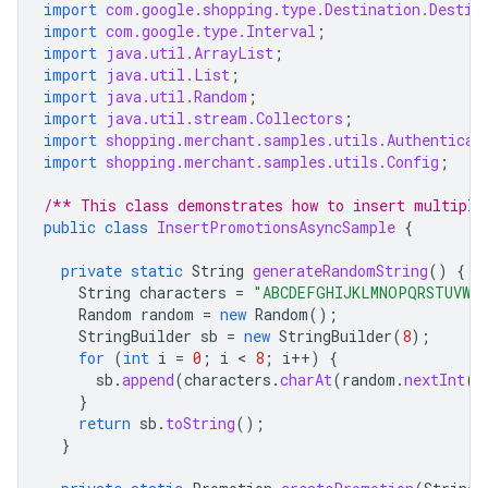
import
com.google.shopping.type.Destination.Destin
import
com.google.type.Interval
;
import
java.util.ArrayList
;
import
java.util.List
;
import
java.util.Random
;
import
java.util.stream.Collectors
;
import
shopping.merchant.samples.utils.Authenticat
import
shopping.merchant.samples.utils.Config
;
/** This class demonstrates how to insert multiple
public
class
InsertPromotionsAsyncSample
{
private
static
String
generateRandomString
()
{
String
characters
=
"ABCDEFGHIJKLMNOPQRSTUVWXY
Random
random
=
new
Random
();
StringBuilder
sb
=
new
StringBuilder
(
8
);
for
(
int
i
=
0
;
i
 < 
8
;
i
++
)
{
sb
.
append
(
characters
.
charAt
(
random
.
nextInt
(
c
}
return
sb
.
toString
();
}