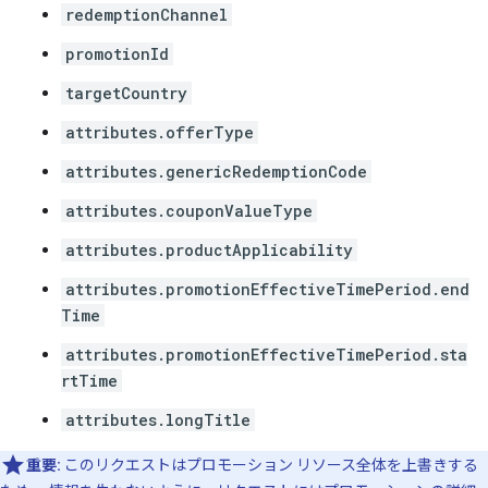
redemptionChannel
promotionId
targetCountry
attributes.offerType
attributes.genericRedemptionCode
attributes.couponValueType
attributes.productApplicability
attributes.promotionEffectiveTimePeriod.end
Time
attributes.promotionEffectiveTimePeriod.sta
rtTime
attributes.longTitle
重要:
このリクエストはプロモーション リソース全体を上書きする