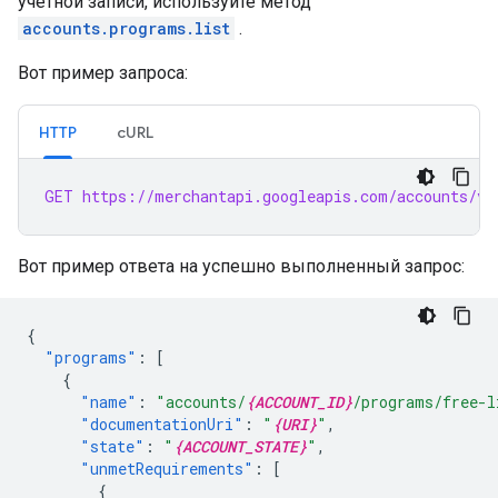
учетной записи, используйте метод
accounts.programs.list
.
Вот пример запроса:
HTTP
cURL
GET https://merchantapi.googleapis.com/accounts/v1
Вот пример ответа на успешно выполненный запрос:
{
"programs"
:
[
{
"name"
:
"accounts/
{ACCOUNT_ID}
/programs/free-l
"documentationUri"
:
"
{URI}
"
,
"state"
:
"
{ACCOUNT_STATE}
"
,
"unmetRequirements"
:
[
{