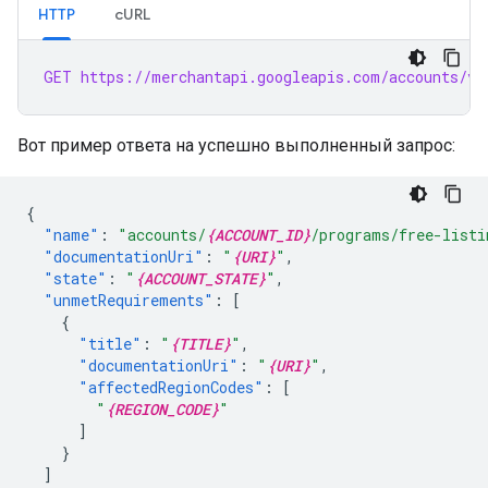
HTTP
cURL
GET https://merchantapi.googleapis.com/accounts/v1
Вот пример ответа на успешно выполненный запрос:
{
"name"
:
"accounts/
{ACCOUNT_ID}
/programs/free-listi
"documentationUri"
:
"
{URI}
"
,
"state"
:
"
{ACCOUNT_STATE}
"
,
"unmetRequirements"
:
[
{
"title"
:
"
{TITLE}
"
,
"documentationUri"
:
"
{URI}
"
,
"affectedRegionCodes"
:
[
"
{REGION_CODE}
"
]
}
]