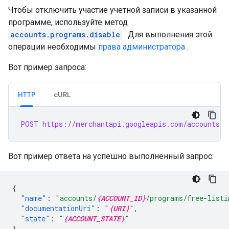
Чтобы отключить участие учетной записи в указанной
программе, используйте метод
accounts.programs.disable
. Для выполнения этой
операции необходимы
права администратора
.
Вот пример запроса:
HTTP
cURL
POST https://merchantapi.googleapis.com/accounts/v
Вот пример ответа на успешно выполненный запрос:
{
"name"
:
"accounts/
{ACCOUNT_ID}
/programs/free-listi
"documentationUri"
:
"
{URI}
"
,
"state"
:
"
{ACCOUNT_STATE}
"
}