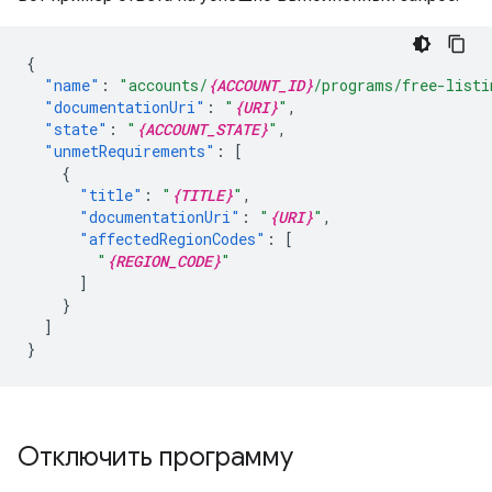
{
"name"
:
"accounts/
{ACCOUNT_ID}
/programs/free-listi
"documentationUri"
:
"
{URI}
"
,
"state"
:
"
{ACCOUNT_STATE}
"
,
"unmetRequirements"
:
[
{
"title"
:
"
{TITLE}
"
,
"documentationUri"
:
"
{URI}
"
,
"affectedRegionCodes"
:
[
"
{REGION_CODE}
"
]
}
]
}
Отключить программу