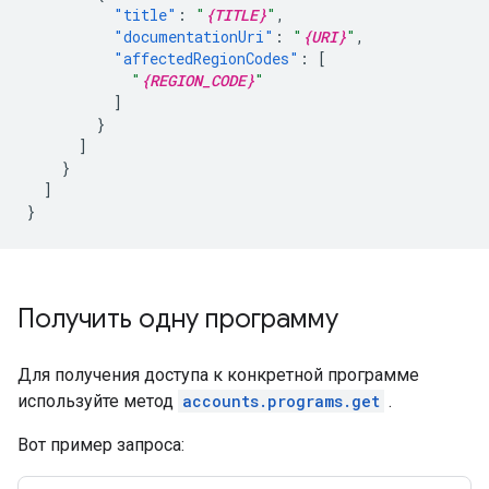
"title"
:
"
{TITLE}
"
,
"documentationUri"
:
"
{URI}
"
,
"affectedRegionCodes"
:
[
"
{REGION_CODE}
"
]
}
]
}
]
}
Получить одну программу
Для получения доступа к конкретной программе
используйте метод
accounts.programs.get
.
Вот пример запроса: