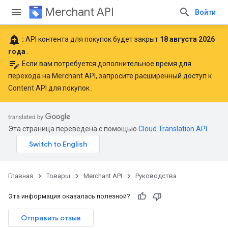
Merchant API
Войти
add_alert
:
API контента для покупок будет закрыт
18 августа 2026
года
.
edit_note
Если вам потребуется дополнительное время для
перехода на Merchant API,
запросите расширенный доступ к
Content API для покупок
.
Эта страница переведена с помощью
Cloud Translation API
.
Главная
Товары
Merchant API
Руководства
Эта информация оказалась полезной?
Отправить отзыв