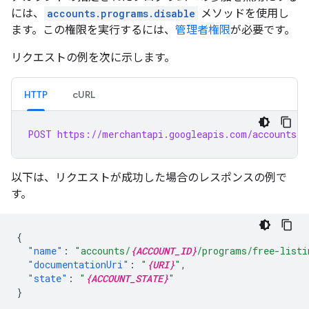
には、
accounts.programs.disable
メソッドを使用し
ます。この権限を実行するには、
管理者権限
が必要です。
リクエストの例を次に示します。
HTTP
cURL
POST https://merchantapi.googleapis.com/accounts/v
以下は、リクエストが成功した場合のレスポンスの例で
す。
{
"name"
:
"accounts/
{ACCOUNT_ID}
/programs/free-listi
"documentationUri"
:
"
{URI}
"
,
"state"
:
"
{ACCOUNT_STATE}
"
}