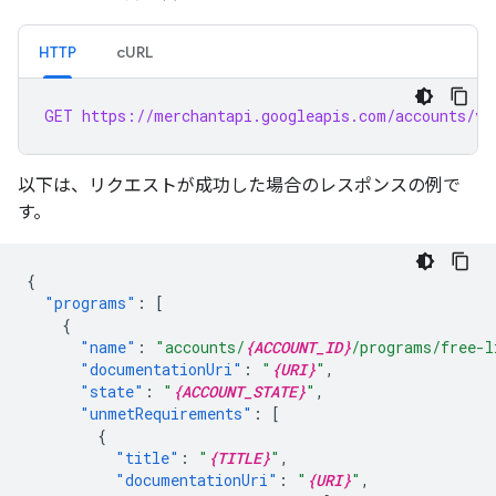
HTTP
cURL
GET https://merchantapi.googleapis.com/accounts/v1
以下は、リクエストが成功した場合のレスポンスの例で
す。
{
"programs"
:
[
{
"name"
:
"accounts/
{ACCOUNT_ID}
/programs/free-l
"documentationUri"
:
"
{URI}
"
,
"state"
:
"
{ACCOUNT_STATE}
"
,
"unmetRequirements"
:
[
{
"title"
:
"
{TITLE}
"
,
"documentationUri"
:
"
{URI}
"
,