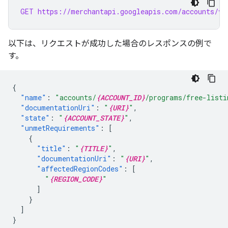
GET https://merchantapi.googleapis.com/accounts/v1
以下は、リクエストが成功した場合のレスポンスの例で
す。
{
"name"
:
"accounts/
{ACCOUNT_ID}
/programs/free-listi
"documentationUri"
:
"
{URI}
"
,
"state"
:
"
{ACCOUNT_STATE}
"
,
"unmetRequirements"
:
[
{
"title"
:
"
{TITLE}
"
,
"documentationUri"
:
"
{URI}
"
,
"affectedRegionCodes"
:
[
"
{REGION_CODE}
"
]
}
]
}