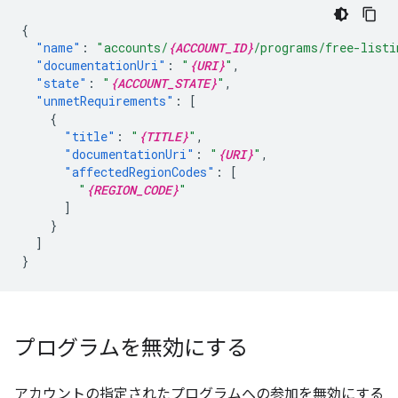
{
"name"
:
"accounts/
{ACCOUNT_ID}
/programs/free-listi
"documentationUri"
:
"
{URI}
"
,
"state"
:
"
{ACCOUNT_STATE}
"
,
"unmetRequirements"
:
[
{
"title"
:
"
{TITLE}
"
,
"documentationUri"
:
"
{URI}
"
,
"affectedRegionCodes"
:
[
"
{REGION_CODE}
"
]
}
]
}
プログラムを無効にする
アカウントの指定されたプログラムへの参加を無効にする