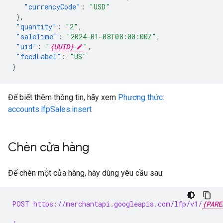
"currencyCode"
:
"USD"
},
"quantity"
:
"2"
,
"saleTime"
:
"2024-01-08T08:00:00Z"
,
"uid"
:
"
{UUID}
"
,
"feedLabel"
:
"US"
}
Để biết thêm thông tin, hãy xem
Phương thức:
accounts.lfpSales.insert
Chèn cửa hàng
Để chèn một cửa hàng, hãy dùng yêu cầu sau:
POST https://merchantapi.googleapis.com/lfp/v1/
{PARE