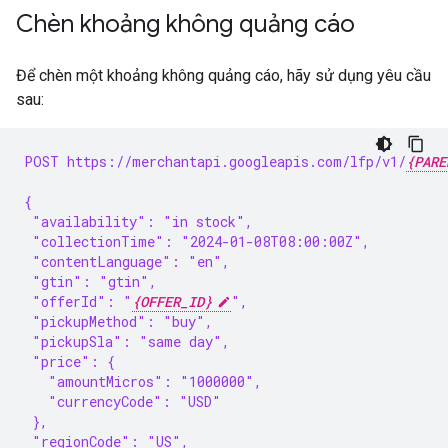
Chèn khoảng không quảng cáo
Để chèn một khoảng không quảng cáo, hãy sử dụng yêu cầu
sau:
POST https://merchantapi.googleapis.com/lfp/v1/
{PARE
{
 "availability": "in stock",
 "collectionTime": "2024-01-08T08:00:00Z",
 "contentLanguage": "en",
 "gtin": "gtin",
 "offerId": "
{OFFER_ID}
",
 "pickupMethod": "buy",
 "pickupSla": "same day",
 "price": {
   "amountMicros": "1000000",
   "currencyCode": "USD"
 },
 "regionCode": "US",