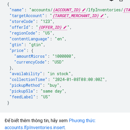
{
"name"
:
"accounts/
{ACCOUNT_ID}
/lfpInventories/
{TA
"targetAccount"
:
"
{TARGET_MERCHANT_ID}
"
,
"storeCode"
:
"123"
,
"offerId"
:
"
{OFFER_ID}
"
,
"regionCode"
:
"US"
,
"contentLanguage"
:
"en"
,
"gtin"
:
"gtin"
,
"price"
:
{
"amountMicros"
:
"1000000"
,
"currencyCode"
:
"USD"
},
"availability"
:
"in stock"
,
"collectionTime"
:
"2024-01-08T08:00:00Z"
,
"pickupMethod"
:
"buy"
,
"pickupSla"
:
"same day"
,
"feedLabel"
:
"US"
}
Để biết thêm thông tin, hãy xem
Phương thức:
accounts.lfpInventories.insert
.