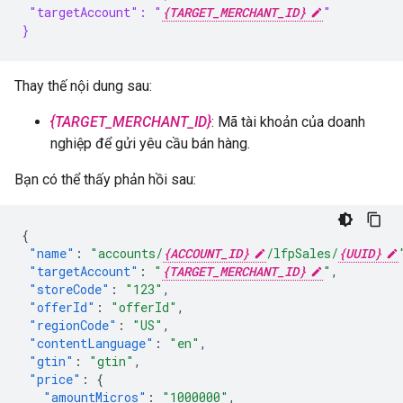
 "targetAccount": "
{TARGET_MERCHANT_ID}
"
}
Thay thế nội dung sau:
{TARGET_MERCHANT_ID}
: Mã tài khoản của doanh
nghiệp để gửi yêu cầu bán hàng.
Bạn có thể thấy phản hồi sau:
{
"name"
:
"accounts/
{ACCOUNT_ID}
/lfpSales/
{UUID}
"targetAccount"
:
"
{TARGET_MERCHANT_ID}
"
,
"storeCode"
:
"123"
,
"offerId"
:
"offerId"
,
"regionCode"
:
"US"
,
"contentLanguage"
:
"en"
,
"gtin"
:
"gtin"
,
"price"
:
{
"amountMicros"
:
"1000000"
,