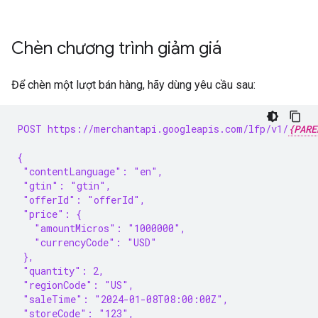
Chèn chương trình giảm giá
Để chèn một lượt bán hàng, hãy dùng yêu cầu sau:
POST https://merchantapi.googleapis.com/lfp/v1/
{PARE
{
 "contentLanguage": "en",
 "gtin": "gtin",
 "offerId": "offerId",
 "price": {
   "amountMicros": "1000000",
   "currencyCode": "USD"
 },
 "quantity": 2,
 "regionCode": "US",
 "saleTime": "2024-01-08T08:00:00Z",
 "storeCode": "123",