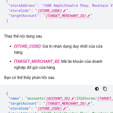
{
 "storeAddress": "1600 Amphitheatre Pkwy, Mountain V
 "storeCode": "
{STORE_CODE}
",
 "targetAccount": "
{TARGET_MERCHANT_ID}
"
}
Thay thế nội dung sau:
{STORE_CODE}
: Giá trị nhận dạng duy nhất của cửa
hàng.
{TARGET_MERCHANT_ID}
: Mã tài khoản của doanh
nghiệp để gửi cửa hàng.
Bạn có thể thấy phản hồi sau:
{
"name"
:
"accounts/
{ACCOUNT_ID}
/lfpStores/
{TARGET_
"targetAccount"
:
"
{TARGET_MERCHANT_ID}
"
,
"storeCode"
:
"
{STORE_CODE}
"
,