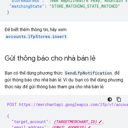
"storeAddress"
:
"1600 Amphitheatre Pkwy, Mountain V
"matchingState"
:
"STORE_MATCHING_STATE_MATCHED"
}
Để biết thêm thông tin, hãy xem
accounts.lfpStores.insert
.
Gửi thông báo cho nhà bán lẻ
Bạn có thể dùng phương thức
SendLfpNotification
để
gửi thông báo cho nhà bán lẻ. Ví dụ: bạn có thể dùng phương
thức này để gửi thông báo tham gia cho nhà bán lẻ.
POST https://merchantapi.googleapis.com/lfp/v1/accou
{
  "target_account": 
{TARGETMERCHANT_ID}
,
  "email_address": 
{EMAIL_ADDRESS}
,