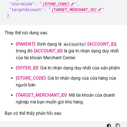
 "storeCode": "
{STORE_CODE}
",
 "targetAccount": "
{TARGET_MERCHANT_ID}
"
}
Thay thế nội dung sau:
{PARENT}
: Định dạng là
accounts/
{ACCOUNT_ID}
,
trong đó
{ACCOUNT_ID}
là giá trị nhận dạng duy nhất
của tài khoản Merchant Center.
{OFFER_ID}
: Giá trị nhận dạng duy nhất của sản phẩm.
{STORE_CODE}
: Giá trị nhận dạng của cửa hàng của
người bán.
{TARGET_MERCHANT_ID}
: Mã tài khoản của doanh
nghiệp mà bạn muốn gửi kho hàng.
Bạn có thể thấy phản hồi sau: