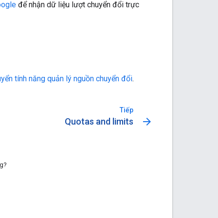
oogle
để nhận dữ liệu lượt chuyển đổi trực
uyển tính năng quản lý nguồn chuyển đổi
.
Tiếp
arrow_forward
Quotas and limits
ng?