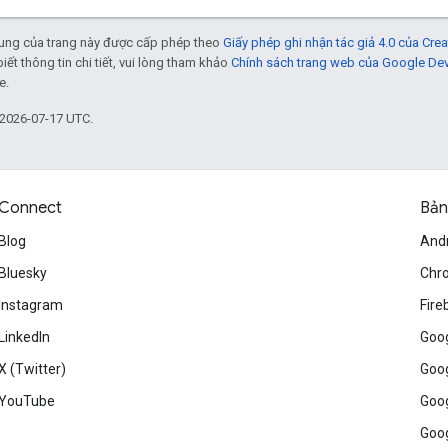
 dung của trang này được cấp phép theo
Giấy phép ghi nhận tác giả 4.0 của Cr
biết thông tin chi tiết, vui lòng tham khảo
Chính sách trang web của Google De
e.
 2026-07-17 UTC.
Connect
Bản
Blog
And
Bluesky
Chr
Instagram
Fire
LinkedIn
Goog
X (Twitter)
Goog
YouTube
Goog
Goog