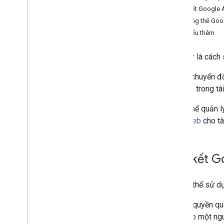
Liên kết Google 
Agentic tools
Sử dụng thẻ Goo
Verify your account's connection to
Merchant API
Tìm hiểu thêm
Migration
Sau đây là cách
Migrate from Content API
Nguồn chuyển đổ
Migrate from v1beta to v1
của bạn trong tà
Manage merchant accounts and
Để có thể quản 
settings
trang web
cho tà
Overview
Create accounts
Account relationships
Liên kết G
Manage access control
Manage business settings
Manage regions
Bạn có thể sử 
Manage Merchant Center email
preferences
Nếu có quyền quả
Subscribe to push notifications
cách tạo một ng