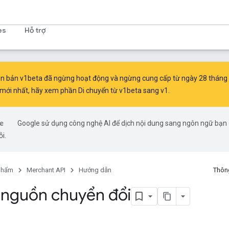
es
Hỗ trợ
n bản v1beta đã ngừng hoạt động và ngừng cung cấp từ ngày 28 tháng 
 mới nhất, hãy xem phần
Di chuyển từ v1beta sang v1
.
Google sử dụng công nghệ AI để dịch nội dung sang ngôn ngữ bạn ư
ỗi.
phẩm
Merchant API
Hướng dẫn
Thông
 nguồn chuyển đổi