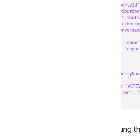
Enable automatic improvements
    "propertyId
    "attribution
Manage reports
      "attributi
      "atributio
Overview
      "conversio
Get started
        {
Evaluate your products
          "name
Performance reports
          "repor
Understand the market
        }
      ]
Explore your competitive landscape
    },
Analyze You
Tube Affiliate
    "propertyNa
Performance (Alpha)
  },
Compose a query
 "state": "ACTI
 "controller": 
Manage inventories
}
Overview
Local inventories
Regional inventories
Sử dụng t
Manage reviews