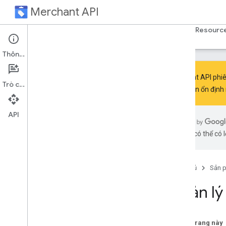
Merchant API
Trang chủ
Hướng dẫn
Tài liệu tham khảo
Resourc
Thông tin
Merchant API phiê
Trò chuyện
phiên bản ổn định
Overview
API
Terms and Conditions
Latest updates
bằng AI có thể có l
Design
Versioning
Known issues
Trang chủ
Sản 
Quản lý
Get started
Quickstart
Authorization
Trên trang này
Create test accounts