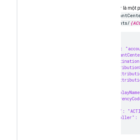
Manage programs
Sau đây là một 
Overview
merchantCent
accounts/
{AC
Manage customer loyalty data
Overview
{
  "name": "acco
Manage Comparison Shopping
Services (CSS)
  "merchantCente
    "destination
Overview
    "attribution
Get started
      "attributi
      "attribut
Advanced
    },
Send multiple requests at once
    "displayName
    "currencyCo
Manage conversion sources
  },
Quotas and limits
  "state": "ACT
Track usage metrics
  "controller":
Handle error responses
}
Error messages