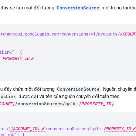
 đây sẽ tạo một đối tượng
ConversionSource
mới trong tài k
rchantapi.googleapis.com/conversions/v1/accounts/
ACCOUN
sLink": {
 
PROPERTY_ID
u đây chứa một đối tượng
ConversionSource
. Nguồn chuyển đ
icsLink
được đặt và tên của nguồn chuyển đổi tuân theo
COUNT}
/conversionSources/galk:
{PROPERTY_ID}
.
unts/
{ACCOUNT_ID}
/conversionSources/galk:
PROPERTY_ID
csLink": {