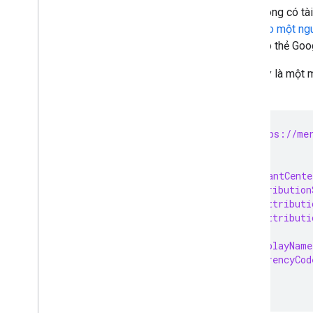
Review products
Nếu không có tài
Review merchants
cách
tạo một ng
thiết lập thẻ Go
Manage checkout settings
Overview
Sau đây là một 
Center:
Manage order tracking signals
Overview
POST https://mer
Manage your online return policies
{
Overview
  "merchantCente
    "attribution
      "attributi
Manage local feeds partnership
      "attribut
Overview
    },
    "displayName
Manage promotions
    "currencyCo
Overview
  }
}
Troubleshoot issues