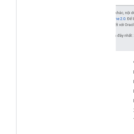
Trừ phi có lưu ý khác, nội
Giấy phép Apache 2.0
. Để 
các đơn vị liên kết với Oracl
Cập nhật lần gần đây nhất:
Tương tác
Google Developer Program
Google Developer Groups
Google Developer Experts
Accelerators
Google Cloud & NVIDIA