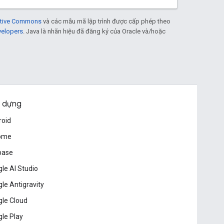
eative Commons
và các mẫu mã lập trình được cấp phép theo
velopers
. Java là nhãn hiệu đã đăng ký của Oracle và/hoặc
 dựng
roid
ome
base
le AI Studio
le Antigravity
le Cloud
le Play