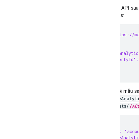
Link a Google business profile
Yêu cầu API sau
Manage Local Feeds Partnership (LFP)
providers
Analytics:
View and troubleshoot issues
POST  https://me
Manage data sources
Overview
{
Manage API data sources
 "googleAnalytic
Manage various data source types
   "propertyId":
  }
View your data sources
}
Monitor and trigger data source
processing
Phản hồi mẫu sa
Manage products
googleAnalyt
Overview
accounts/
{AC
Add and manage products
Make frequent updates to your
products
{
List your products data and product
  "name": "acco
issues
  "googleAnalyti