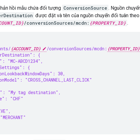
phản hồi mẫu chứa đối tượng
ConversionSource
. Nguồn chuyển
erDestination
được đặt và tên của nguồn chuyển đổi tuân theo
COUNT_ID}
/conversionSources/mcdn:
{PROPERTY_ID}
.
unts/
{ACCOUNT_ID}
/conversionSources/mcdn:
{PROPERTY_ID}
rDestination": {
": "MC-ABCD1234",
Settings": {
onLookbackWindowDays": 30,
ionModel": "CROSS_CHANNEL_LAST_CLICK"
": "My tag destination",
de": "CHF"
IVE",
 "MERCHANT"