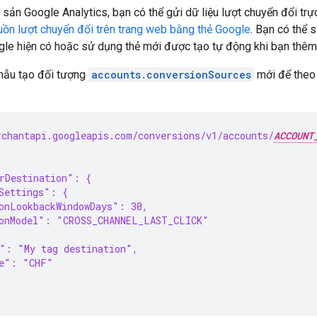
 sản Google Analytics, bạn có thể gửi dữ liệu lượt chuyển đổi tr
uồn lượt chuyển đổi trên trang web bằng thẻ Google
. Bạn có thể
ogle hiện có hoặc sử dụng thẻ mới được tạo tự động khi bạn thê
mẫu tạo đối tượng
accounts.conversionSources
mới để theo 
chantapi.googleapis.com/conversions/v1/accounts/
ACCOUNT
rDestination": {
Settings": {
onLookbackWindowDays": 30,
ionModel": "CROSS_CHANNEL_LAST_CLICK"
": "My tag destination",
de": "CHF"