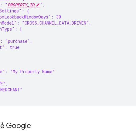
": "
PROPERTY_ID
",
Settings": {
onLookbackWindowDays": 30,
nModel": "CROSS_CHANNEL_DATA_DRIVEN",
nType": [
": "purchase",
t": true
me": "My Property Name"
VE",
"MERCHANT"
hẻ Google