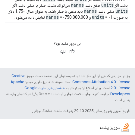
nanos
units
باشد. اگر
صفر باشد،
می‌تواند مثبت، صفر یا منفی باشد. اگر
nanos
units
منفی باشد،
باید منفی یا صفر باشد. به عنوان مثال، -1.75 دلار
nanos
units
به صورت
= -1 و
= -750,000,000 نمایش داده می‌شود.
این مرور مفید بود؟
جز در مواردی که غیر از این ذکر شده باشد،‌محتوای این صفحه تحت مجوز
Creative
Commons Attribution 4.0 License
است. نمونه کدها نیز دارای مجوز
Apache
2.0 License
است. برای اطلاع از جزئیات، به
خطمشی‌های سایت Google
Developers‏
مراجعه کنید. جاوا علامت تجاری ثبت‌شده Oracle و/یا شرکت‌های وابسته
به آن است.
تاریخ آخرین به‌روزرسانی 2025-10-29 به‌وقت ساعت هماهنگ جهانی.
سرریز پشته