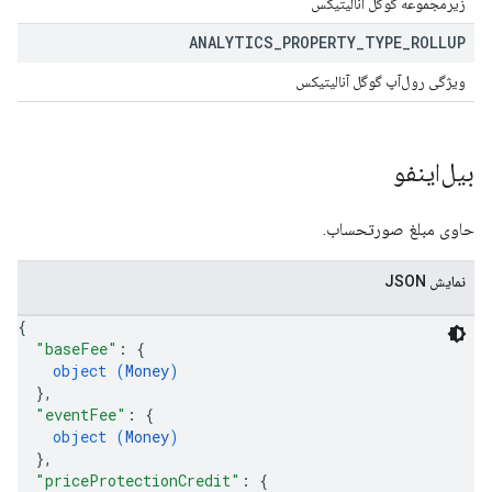
زیرمجموعه گوگل آنالیتیکس
ANALYTICS
_
PROPERTY
_
TYPE
_
ROLLUP
ویژگی رول‌آپ گوگل آنالیتیکس
بیل‌اینفو
حاوی مبلغ صورتحساب.
نمایش JSON
{
"baseFee"
: 
{
object (
Money
)
}
,
"eventFee"
: 
{
object (
Money
)
}
,
"priceProtectionCredit"
: 
{