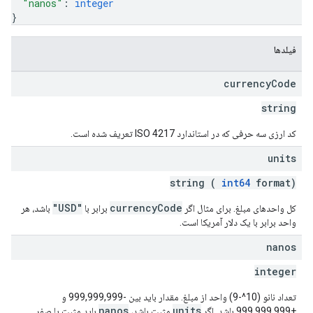
"nanos"
: 
integer
}
فیلدها
currency
Code
string
کد ارزی سه حرفی که در استاندارد ISO 4217 تعریف شده است.
units
string (
int64
format)
"USD"
currencyCode
کل واحدهای مبلغ. برای مثال اگر
برابر با
باشد، هر
واحد برابر با یک دلار آمریکا است.
nanos
integer
تعداد نانو (10^-9) واحد از مبلغ. مقدار باید بین -999,999,999 و
nanos
units
+999,999,999 باشد. اگر
مثبت باشد،
باید مثبت یا صفر