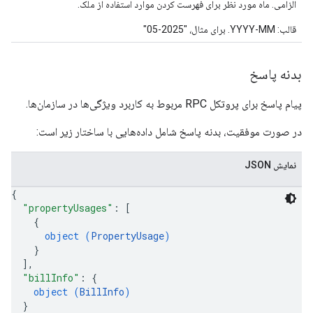
الزامی. ماه مورد نظر برای فهرست کردن موارد استفاده از ملک.
قالب: YYYY-MM. برای مثال، "2025-05"
بدنه پاسخ
پیام پاسخ برای پروتکل RPC مربوط به کاربرد ویژگی‌ها در سازمان‌ها.
در صورت موفقیت، بدنه پاسخ شامل داده‌هایی با ساختار زیر است:
نمایش JSON
{
"propertyUsages"
: 
[
{
object (
PropertyUsage
)
}
]
,
"billInfo"
: 
{
object (
BillInfo
)
}