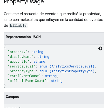
Property
Usage
Contiene el recuento de eventos que recibió la propiedad,
junto con metadatos que influyen en la cantidad de eventos
de
billable
.
Representación JSON
{
"property"
: 
string
,
"displayName"
: 
string
,
"accountId"
: 
string
,
"serviceLevel"
: 
enum (
AnalyticsServiceLevel
)
,
"propertyType"
: 
enum (
AnalyticsPropertyType
)
,
"totalEventCount"
: 
string
,
"billableEventCount"
: 
string
}
Campos