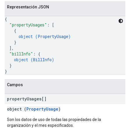
Representación JSON
{
"propertyUsages"
: 
[
{
object (
PropertyUsage
)
}
]
,
"billInfo"
: 
{
object (
BillInfo
)
}
}
Campos
property
Usages[]
object (
PropertyUsage
)
Son los datos de uso de todas las propiedades de la
organización y el mes especificados.