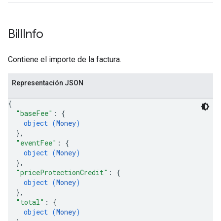
Bill
Info
Contiene el importe de la factura.
Representación JSON
{
"baseFee"
: 
{
object (
Money
)
}
,
"eventFee"
: 
{
object (
Money
)
}
,
"priceProtectionCredit"
: 
{
object (
Money
)
}
,
"total"
: 
{
object (
Money
)