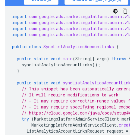
import
com.google.ads.marketingplatform.admin.v1al
import
com.google.ads.marketingplatform.admin.v1al
import
com.google.ads.marketingplatform.admin.v1al
import
com.google.ads.marketingplatform.admin.v1al
public
class
SyncListAnalyticsAccountLinks
{
public
static
void
main
(
String
[]
args
)
throws
Ex
syncListAnalyticsAccountLinks
();
}
public
static
void
syncListAnalyticsAccountLinks
// This snippet has been automatically generat
// It will require modifications to work:
// - It may require correct/in-range values fo
// - It may require specifying regional endpoi
// https://cloud.google.com/java/docs/setup#co
try
(
MarketingplatformAdminServiceClient
marke
MarketingplatformAdminServiceClient
.
create
ListAnalyticsAccountLinksRequest
request
=