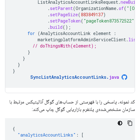
ListAnalyticsAccountLinksRequest
.
newBuil
.
setParent
(
OrganizationName
.
of
(
"[ORG
.
setPageSize
(
883849137
)
.
setPageToken
(
"pageToken873572522"
)
.
build
();
for
(
AnalyticsAccountLink
element
:
marketingplatformAdminServiceClient
.
list
// doThingsWith(element);
}
}
}
}
SyncListAnalyticsAccountLinks
.
java
کد نمونه، پاسخی را با فهرستی از حساب‌های گوگل آنالیتیکس مرتبط با
سازمان مشخص‌شده‌ی پلتفرم بازاریابی گوگل چاپ می‌کند:
{
"analyticsAccountLinks"
:
[