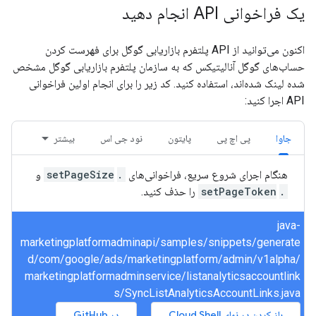
یک فراخوانی API انجام دهید
اکنون می‌توانید از API پلتفرم بازاریابی گوگل برای فهرست کردن
حساب‌های گوگل آنالیتیکس که به سازمان پلتفرم بازاریابی گوگل مشخص
شده لینک شده‌اند، استفاده کنید. کد زیر را برای انجام اولین فراخوانی
API اجرا کنید:
جاوا
پی اچ پی
پایتون
نود جی اس
بیشتر
هنگام اجرای شروع سریع، فراخوانی‌های
.setPageSize
‎ و
.setPageToken
‎ را حذف کنید.
java-
marketingplatformadminapi/samples/snippets/generate
d/com/google/ads/marketingplatform/admin/v1alpha/
marketingplatformadminservice/listanalyticsaccountlink
s/SyncListAnalyticsAccountLinks.java
باز کردن در نمای Cloud Shell
در GitHub