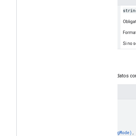
parent
strin
Obliga
Format
Si no 
Cuerpo de la solicitud
El cuerpo de la solicitud contiene datos con
Representación JSON
{
"timeout"
: 
string
,
"model"
: 
{
object (
ShipmentModel
)
}
,
"solvingMode"
: 
enum (
SolvingMode
)
,