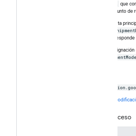
Envía un
OptimizeToursRequest
que con
ShipmentRoute
, que son un conjunto de 
Un modelo
ShipmentModel
consta princ
transportar los
Shipment
. Los
Shipment
vehículo, en el que un
Visit
corresponde 
El objetivo es proporcionar una asignación
componentes definidos en
ShipmentMod
Solicitud HTTP
POST https://routeoptimization.goo
La URL usa la sintaxis de la
transcodifica
Parámetros de ruta de acceso
Parámetros