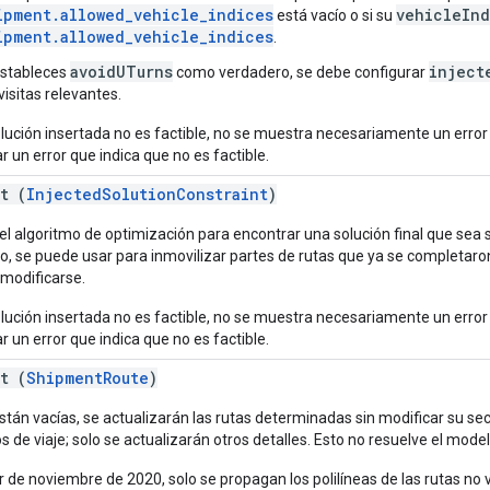
ipment.allowed_vehicle_indices
vehicleInd
está vacío o si su
ipment.allowed_vehicle_indices
.
avoidUTurns
inject
estableces
como verdadero, se debe configurar
 visitas relevantes.
solución insertada no es factible, no se muestra necesariamente un error
r un error que indica que no es factible.
t (
InjectedSolutionConstraint
)
el algoritmo de optimización para encontrar una solución final que sea si
o, se puede usar para inmovilizar partes de rutas que ya se completar
modificarse.
solución insertada no es factible, no se muestra necesariamente un error
r un error que indica que no es factible.
t (
ShipmentRoute
)
están vacías, se actualizarán las rutas determinadas sin modificar su se
 de viaje; solo se actualizarán otros detalles. Esto no resuelve el model
ir de noviembre de 2020, solo se propagan los polilíneas de las rutas no 