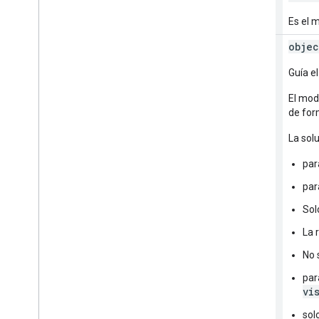
Es el 
injected
First
Solution
objec
Routes[]
Guía e
El mod
de for
La sol
par
par
Sol
La 
No 
par
vi
sol