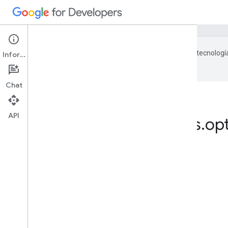
Google utiliza tecnologí
Información
con IA pueden contener errores.
Chat
API
Method: projects
.
op
En esta página
Solicitud HTTP
Parámetros de ruta de acceso
Cuerpo de la solicitud
Cuerpo de la respuesta
Permisos de autorización
Permisos de IAM