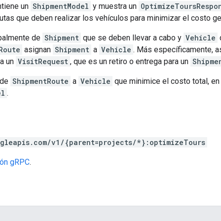
tiene un
ShipmentModel
y muestra un
OptimizeToursRespo
rutas que deben realizar los vehículos para minimizar el costo ge
ipalmente de
Shipment
que se deben llevar a cabo y
Vehicle
Route
asignan
Shipment
a
Vehicle
. Más específicamente, a
a un
VisitRequest
, que es un retiro o entrega para un
Shipme
 de
ShipmentRoute
a
Vehicle
que minimice el costo total, en
el
.
gleapis.com/v1/{parent=projects/*}:optimizeTours
ción gRPC
.