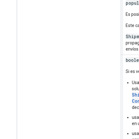
popul
Es pos
Este c
Ship
propag
envíos
interpret
Injected
Solutions
boole
Using
Labels
Si es v
Us
sol
Sh
Co
dec
us
en 
us