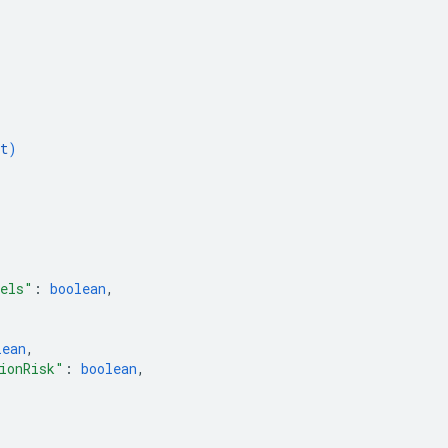
t
)
bels"
: 
boolean
,
lean
,
ionRisk"
: 
boolean
,