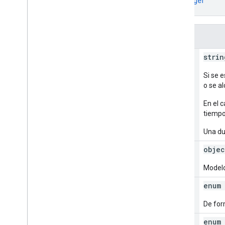
"maxValidationErrors"
: 
integer
}
Campos
timeout
strin
Si se 
o se al
En el c
tiempo
Una du
model
objec
Modelo
solving
Mode
enum 
De for
search
Mode
enum 