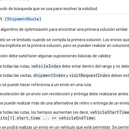
modo de búsqueda que se usa para resolver la solicitud.
t (
ShipmentRoute
)
l algoritmo de optimización para encontrar una primera solución similar a
elo se ve limitado cuando se compila la primera solución. Los envíos qu
ma implícita en la primera solución, pero se pueden realizar en solucion
ución debe satisfacer algunas suposiciones básicas de validez:
vehicleIndex
a todas las rutas,
debe estar dentro del rango y no debe
shipmentIndex
visitRequestIndex
a todas las visitas,
y
deben esta
o se puede hacer referencia a un envío en una ruta.
recolección de un envío con recolección y entrega debe realizarse antes 
se puede realizar más de una alternativa de retiro o entrega de un envío
vehicleStartTime
a todas las rutas, los tiempos aumentan (es decir,
sits[1].start_time ... <= vehicleEndTime
).
o se podrá realizar un envío en un vehículo que esté permitido. Se permi