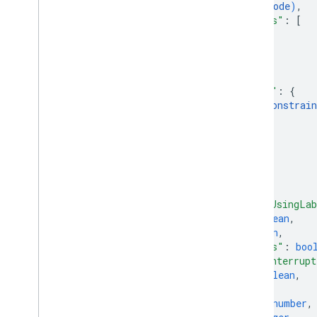
"searchMode"
: 
enum (
SearchMode
)
,
"injectedFirstSolutionRoutes"
: 
[
{
object (
ShipmentRoute
)
}
]
,
"injectedSolutionConstraint"
: 
{
object (
InjectedSolutionConstrain
}
,
"refreshDetailsRoutes"
: 
[
{
object (
ShipmentRoute
)
}
]
,
"interpretInjectedSolutionsUsingLa
"considerRoadTraffic"
: 
boolean
,
"populatePolylines"
: 
boolean
,
"populateTransitionPolylines"
: 
boo
"allowLargeDeadlineDespiteInterrupt
"useGeodesicDistances"
: 
boolean
,
"label"
: 
string
,
"geodesicMetersPerSecond"
: 
number
,