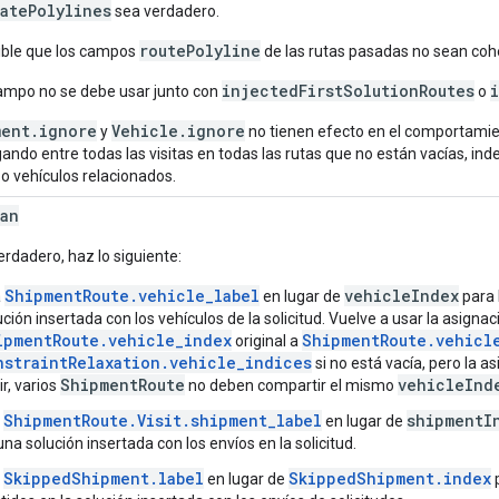
atePolylines
sea verdadero.
routePolyline
ible que los campos
de las rutas pasadas no sean coh
injectedFirstSolutionRoutes
ampo no se debe usar junto con
o
ment.ignore
Vehicle.ignore
y
no tienen efecto en el comportamien
ando entre todas las visitas en todas las rutas que no están vacías, in
 o vehículos relacionados.
an
erdadero, haz lo siguiente:
ShipmentRoute.vehicle_label
vehicleIndex
a
en lugar de
para 
ución insertada con los vehículos de la solicitud. Vuelve a usar la asignac
ipmentRoute.vehicle_index
ShipmentRoute.vehicl
original a
nstraintRelaxation.vehicle_indices
si no está vacía, pero la a
ShipmentRoute
vehicleInd
ir, varios
no deben compartir el mismo
ShipmentRoute.Visit.shipment_label
shipmentI
a
en lugar de
una solución insertada con los envíos en la solicitud.
SkippedShipment.label
SkippedShipment.index
a
en lugar de
p