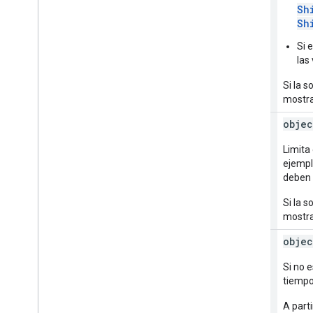
Sh
Sh
Si 
las
Si la 
mostra
injected
Solution
Constraint
objec
Limita 
ejempl
deben 
Si la 
mostra
refresh
Details
Routes[]
objec
Si no 
tiempos
A part