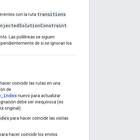
transitions
erentes con la ruta
.
injectedSolutionConstraint
.
to. Las polilíneas se siguen
dependientemente de si se ignoran los
hacer coincidir las rutas en una
ión de
e_index
nuevo para actualizar
signación debe ser inequívoca (es
ex
original).
ndex
para hacer coincidir las visitas
ara hacer coincidir los envíos