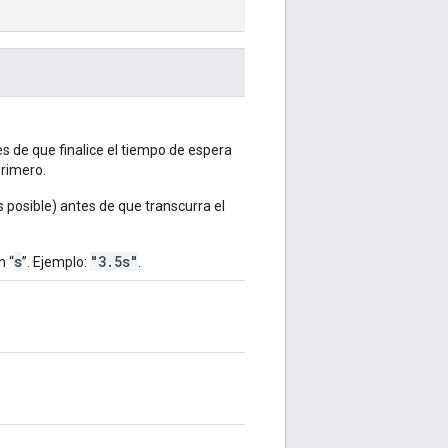
s de que finalice el tiempo de espera
primero.
es posible) antes de que transcurra el
s
"3.5s"
n “
”. Ejemplo:
.