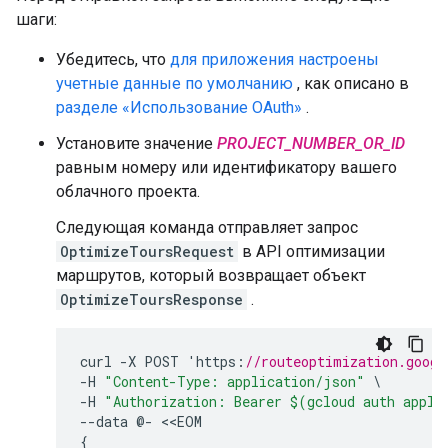
шаги:
Убедитесь, что
для приложения настроены
учетные данные по умолчанию
, как описано в
разделе «Использование OAuth»
.
Установите значение
PROJECT_NUMBER_OR_ID
равным номеру или идентификатору вашего
облачного проекта.
Следующая команда отправляет запрос
OptimizeToursRequest
в API оптимизации
маршрутов, который возвращает объект
OptimizeToursResponse
.
curl
-
X
POST
'
https
:
//routeoptimization.googl
-
H
"Content-Type: application/json"
-
H
"Authorization: Bearer $(gcloud auth appli
--
data
@
-
<<
EOM
{