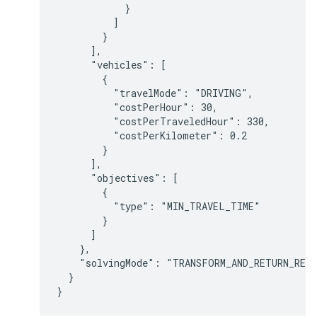
            }

          ]

        }

      ],

      "vehicles": [

        {

          "travelMode": "DRIVING",

          "costPerHour": 30,

          "costPerTraveledHour": 330,

          "costPerKilometer": 0.2

        }

      ],

      "objectives": [

        {

          "type": "MIN_TRAVEL_TIME"

        }

      ]

    },

    "solvingMode": "TRANSFORM_AND_RETURN_REQU
  }
