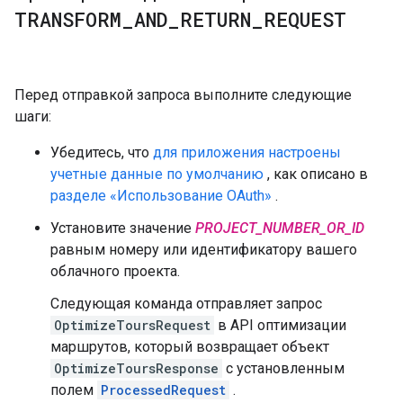
TRANSFORM
_
AND
_
RETURN
_
REQUEST
Перед отправкой запроса выполните следующие
шаги:
Убедитесь, что
для приложения настроены
учетные данные по умолчанию
, как описано в
разделе «Использование OAuth»
.
Установите значение
PROJECT_NUMBER_OR_ID
равным номеру или идентификатору вашего
облачного проекта.
Следующая команда отправляет запрос
OptimizeToursRequest
в API оптимизации
маршрутов, который возвращает объект
OptimizeToursResponse
с установленным
полем
ProcessedRequest
.