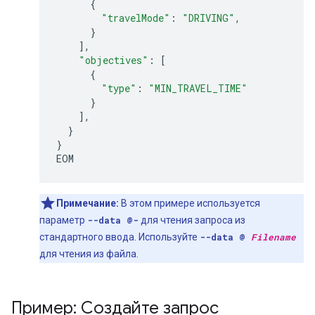
{
"travelMode"
:
"DRIVING"
,
}
],
"objectives"
:
[
{
"type"
:
"MIN_TRAVEL_TIME"
}
],
}
}
EOM
Примечание:
В этом примере используется
параметр
--data @-
для чтения запроса из
стандартного ввода. Используйте
--data @
Filename
для чтения из файла.
Пример: Создайте запрос