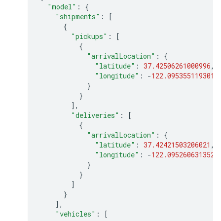
"model"
:
{
"shipments"
:
[
{
"pickups"
:
[
{
"arrivalLocation"
:
{
"latitude"
:
37.42506261000996
,
"longitude"
:
-
122.0953551193013
}
}
],
"deliveries"
:
[
{
"arrivalLocation"
:
{
"latitude"
:
37.42421503206021
,
"longitude"
:
-
122.0952606313522
}
}
]
}
],
"vehicles"
:
[