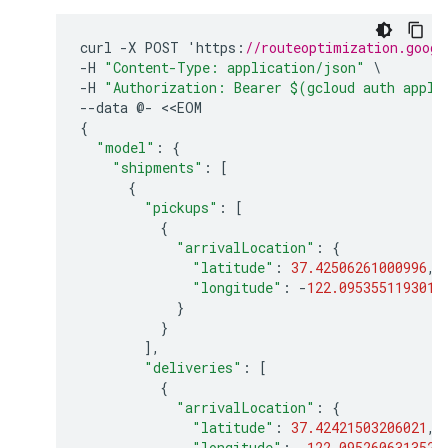
curl
-
X
POST
'
https
:
//routeoptimization.googl
-
H
"Content-Type: application/json"
-
H
"Authorization: Bearer $(gcloud auth appli
--
data
@
-
<<
EOM
{
"model"
:
{
"shipments"
:
[
{
"pickups"
:
[
{
"arrivalLocation"
:
{
"latitude"
:
37.42506261000996
,
"longitude"
:
-
122.0953551193013
}
}
],
"deliveries"
:
[
{
"arrivalLocation"
:
{
"latitude"
:
37.42421503206021
,
"longitude"
:
-
122.0952606313522