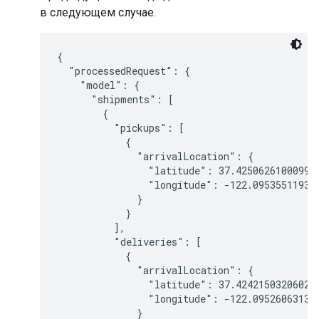
в следующем случае.
{

  "processedRequest": {

    "model": {

      "shipments": [

        {

          "pickups": [

            {

              "arrivalLocation": {

                "latitude": 37.425062610009959
                "longitude": -122.095355119301
              }

            }

          ],

          "deliveries": [

            {

              "arrivalLocation": {

                "latitude": 37.424215032060211
                "longitude": -122.095260631352
              }
