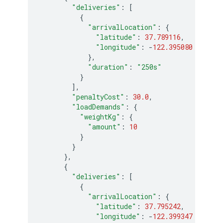
"deliveries"
:
[
{
"arrivalLocation"
:
{
"latitude"
:
37.789116
,
"longitude"
:
-
122.395080
},
"duration"
:
"250s"
}
],
"penaltyCost"
:
30.0
,
"loadDemands"
:
{
"weightKg"
:
{
"amount"
:
10
}
}
},
{
"deliveries"
:
[
{
"arrivalLocation"
:
{
"latitude"
:
37.795242
,
"longitude"
:
-
122.399347