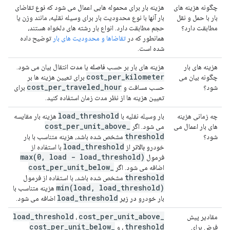
چگونه هزینه های
هزینه بار برای محموله هایی اعمال می شود که
نوع
تقاضای
بار با حمل و نقل
بار آنها با نوع محدودیت بار برای وسیله نقلیه، مانند وزن یا
مطابقت دارد؟
حجم مطابقت دارد. انواع بار رشته های دلخواه هستند،
همانطور که در
تقاضاها و محدودیت های بار
توضیح داده
شده است.
هزینه های بار
هزینه های بار بر حسب
فاصله
یا
مدت
انتقال بیان می شود.
cost
_
per
_
kilometer
چگونه بیان می
برای تعیین هزینه ها بر
cost
_
per
_
traveled
_
hour
شود؟
حسب مسافت و
برای
تعیین هزینه ها از نظر مدت زمان استفاده کنید.
load
_
threshold
چه زمانی هزینه
بار وسیله نقلیه با
هزینه بار مقایسه
cost
_
per
_
unit
_
above
_
های بار اعمال می
می شود. اگر
threshold
شود؟
مشخص شده باشد، هزینه متناسب با بار
load
_
threshold
خودرو
بالاتر از
با استفاده از
max(
0
,
load - load
_
threshold)
فرمول
cost
_
per
_
unit
_
below
_
اضافه می شود. اگر
threshold
مشخص شده باشد، با استفاده از فرمول
min(
load
,
load
_
threshold)
هزینه متناسب با
load
_
threshold
بار خودرو
در زیر
اضافه می شود.
load
_
threshold
cost
_
per
_
unit
_
above
_
مقادیر پیش
،
cost
_
per
_
unit
_
below
_
threshold
فرض برای
، و