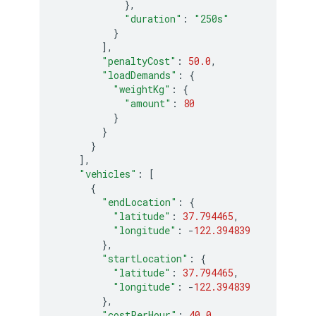
},
"duration"
:
"250s"
}
],
"penaltyCost"
:
50.0
,
"loadDemands"
:
{
"weightKg"
:
{
"amount"
:
80
}
}
}
],
"vehicles"
:
[
{
"endLocation"
:
{
"latitude"
:
37.794465
,
"longitude"
:
-
122.394839
},
"startLocation"
:
{
"latitude"
:
37.794465
,
"longitude"
:
-
122.394839
},
"costPerHour"
:
40.0
,