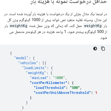
حداقل درخواست نمونه با هزینه بار
در اینجا یک مثال جزئی از یک درخواست با هزینه بار آورده شده است. در
این مثال، وسیله نقلیه منفرد نمی تواند بیش از 1000 کیلوگرم وزن کل
بار
weightKg
حمل کند، که زمانی که وزن حمل شده
weightKg
بار
از 500 کیلوگرم بیشتر شود، 1 واحد هزینه در هر کیلومتر متحمل می
شود.
{
"model"
:
{
"vehicles"
:
[{
"loadLimits"
:
{
"weightKg"
:
{
"maxLoad"
:
"1000"
,
"costPerKilometer"
:
{
"loadThreshold"
:
"500"
,
"costPerUnitAboveThreshold"
:
1
}
}
}