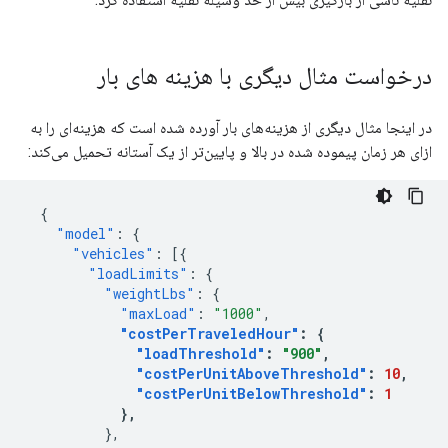
درخواست مثال دیگری با هزینه های بار
در اینجا مثال دیگری از هزینه‌های بار آورده شده است که هزینه‌ای را به
ازای هر زمان پیموده شده در بالا و پایین‌تر از یک آستانه تحمیل می‌کند:
{
"model"
:
{
"vehicles"
:
[{
"loadLimits"
:
{
"weightLbs"
:
{
"maxLoad"
:
"1000"
,
"costPerTraveledHour"
:
{
"loadThreshold"
:
"900"
,
"costPerUnitAboveThreshold"
:
10
,
"costPerUnitBelowThreshold"
:
1
},
},