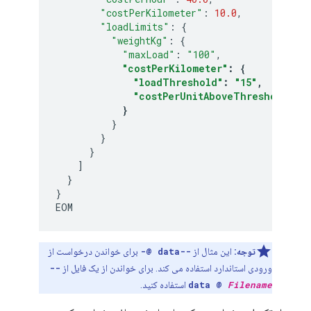
"costPerKilometer"
:
10.0
,
"loadLimits"
:
{
"weightKg"
:
{
"maxLoad"
:
"100"
,
"costPerKilometer"
:
{
"loadThreshold"
:
"15"
,
"costPerUnitAboveThreshold"
:
1
}
}
}
}
]
}
}
EOM
توجه:
این مثال از
--data @-
برای خواندن درخواست از
ورودی استاندارد استفاده می کند. برای خواندن از یک فایل از
--
Filename
data @
استفاده کنید.