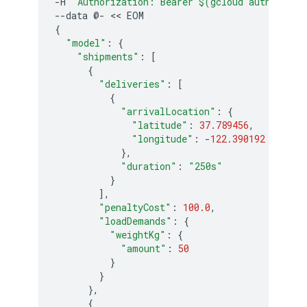
-
H
"Authorization: Bearer $(gcloud auth appli
--
data
@
-
<<
EOM
{
"model"
:
{
"shipments"
:
[
{
"deliveries"
:
[
{
"arrivalLocation"
:
{
"latitude"
:
37.789456
,
"longitude"
:
-
122.390192
},
"duration"
:
"250s"
}
],
"penaltyCost"
:
100.0
,
"loadDemands"
:
{
"weightKg"
:
{
"amount"
:
50
}
}
},
{