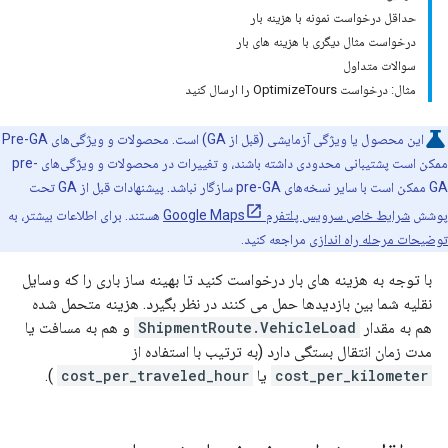
حداقل درخواست نمونه با هزینه بار
درخواست مثال دیگری با هزینه های بار
سوالات متداول
مثال: درخواست OptimizeTours را ارسال کنید
این محصول یا ویژگی آزمایشی (قبل از GA) است. محصولات و ویژگی‌های Pre-GA
ممکن است پشتیبانی محدودی داشته باشند، و تغییرات در محصولات و ویژگی‌های pre-
GA ممکن است با سایر نسخه‌های pre-GA سازگار نباشد. پیشنهادات قبل از GA تحت
پوشش
شرایط خاص سرویس پلتفرم Google Maps
هستند. برای اطلاعات بیشتر، به
توضیحات مرحله راه اندازی
مراجعه کنید.
با توجه به هزینه های بار درخواست کنید تا بهینه ساز باری را که وسایل
نقلیه شما بین بازدیدها حمل می کنند در نظر بگیرد. هزینه متحمل شده
هم به مقدار
ShipmentRoute.VehicleLoad
و هم به مسافت یا
مدت زمان انتقال بستگی دارد (به ترتیب با استفاده از
cost_per_kilometer
یا
cost_per_traveled_hour
).