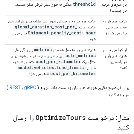
threshold
پارامترهای هزینه
همگی به طور پیش فرض صفر هستند.
بار چیست؟
هزینه های بار در
هزینه های بار در واحدهای بدون بعد مشابه سایر پارامترهای
global
_
duration
_
cost
_
per
_
چه واحدهایی
هزینه، مانند
Shipment
.
penalty
_
cost
hour
بیان می شود؟
یا
بیان می
شود.
metrics
از کجا می توانم
هزینه های بار متحمل شده در
و ویژگی های
route
_
metrics
هزینه های بار را
پیام های پاسخ ظاهر می شود. برای
cost
_
per
_
kilometer
در پاسخ پیدا
مثال، یک
متحمل شده به
model
.
vehicles
.
load
_
limits
.
کنم؟
عنوان
cost
_
per
_
kilometer
ظاهر می شود.
برای توضیح دقیق هزینه های بار، به مستندات مرجع (
gRPC
،
REST
)
مراجعه کنید.
مثال: درخواست
Tours
Optimize
را ارسال
کنید