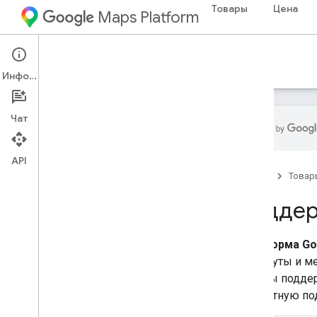
Товары
Цена
Maps Platform
Support Services
Информация
Чат
API
Документация по платформе Google
Карт
Главная
Товар
Поддер
Начать
Начало работы с платформой
Google Карт
Платформа Go
Получите и используйте
маршруты и ме
демонстрационный ключ Maps
.
службы поддер
Исследователь возможностей
экспертную по
Идентификаторы карт
Часто задаваемые вопросы