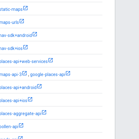
static-maps
maps-urls
nav-sdk+android
nav-sdk+ios
places-api+web-services
maps-api-3
,
google-places-api
places-api+android
places-api+ios
places-aggregate-api
pollen-api