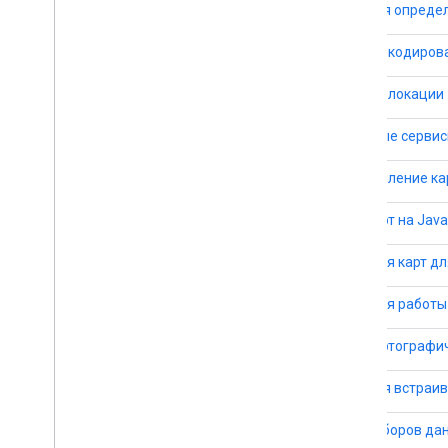
API для опреде
API геокодиров
API геолокации
Игровые сервис
Оформление кар
API карт на Java
SDK для карт дл
SDK для работы 
API картографи
API для встраив
API наборов да