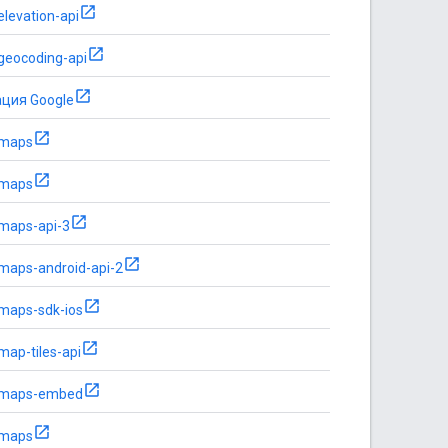
elevation-api
geocoding-api
ация Google
-maps
-maps
maps-api-3
maps-android-api-2
maps-sdk-ios
map-tiles-api
-maps-embed
-maps