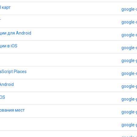
 карт
google-
т
google-
ции для Android
google-
ии в iOS
google-
google-
Script Places
google-
Android
google-
iOS
google-
рования мест
google-
google-