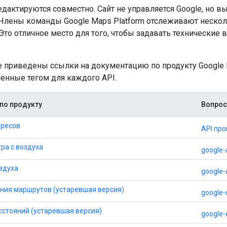
дактируются совместно. Сайт не управляется Google, но 
 Члены команды Google Maps Platform отслеживают несколь
. Это отличное место для того, чтобы задавать технически
 приведены ссылки на документацию по продукту Google Ma
ченные тегом для каждого API.
по продукту
Вопрос
дресов
API про
ра с воздуха
google-
оздуха
google-a
ения маршрутов (устаревшая версия)
google-
сстояний (устаревшая версия)
google-