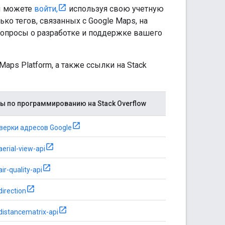
вы можете
войти,
используя свою учетную
ко тегов, связанных с Google Maps, на
е вопросы о разработке и поддержке вашего
ps Platform, а также ссылки на Stack
ы по программированию на Stack Overflow
верки адресов Google
aerial-view-api
ir-quality-api
direction
distancematrix-api