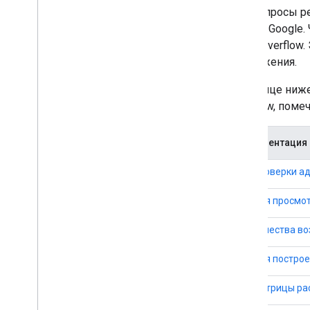
где вопросы ре
запись Google.
Stack Overflow
приложения.
В таблице ниже
Overflow, поме
Документация 
API проверки а
API для просмот
API качества в
API для постро
API матрицы ра