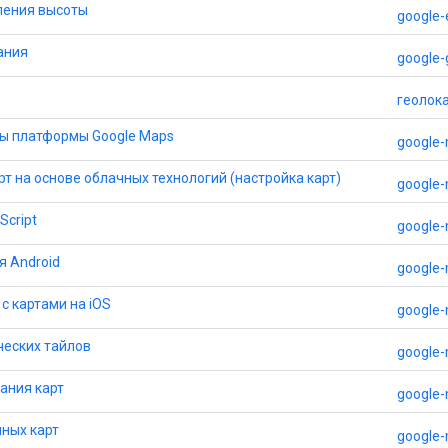
ления высоты
google-
ания
google-
геолок
ы платформы Google Maps
google
т на основе облачных технологий (настройка карт)
google
Script
google-
я Android
google-
с картами на iOS
google-
ческих тайлов
google-
ания карт
google
нных карт
google