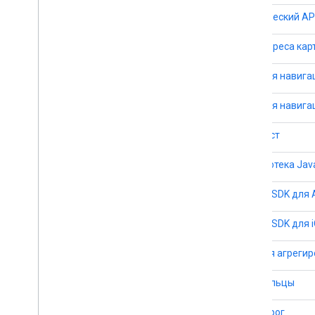
Статический API
URL-адреса кар
SDK для навига
SDK для навигац
API мест
Библиотека Java
Places SDK для 
Places SDK для 
API для агреги
API пыльцы
API дорог