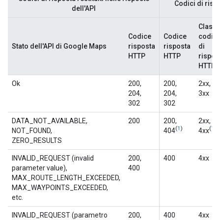
Codici di risp
dell'API
Class
Codice
Codice
codic
Stato dell'API di Google Maps
risposta
risposta
di
HTTP
HTTP
rispos
HTTP
Ok
200,
200,
2xx,
204,
204,
3xx
302
302
DATA_NOT_AVAILABLE,
200
200,
2xx,
(
1
)
(
1
)
NOT_FOUND,
404
4xx
ZERO_RESULTS
INVALID_REQUEST (invalid
200,
400
4xx
parameter value),
400
MAX_ROUTE_LENGTH_EXCEEDED,
MAX_WAYPOINTS_EXCEEDED,
etc.
INVALID_REQUEST (parametro
200,
400
4xx