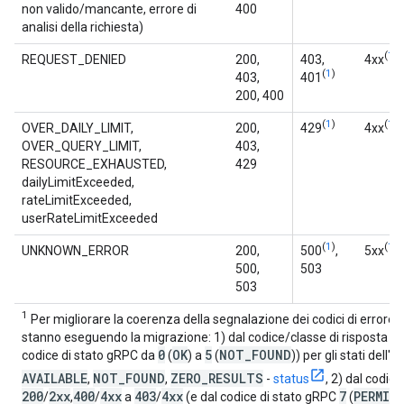
non valido/mancante, errore di
400
analisi della richiesta)
(
1
)
REQUEST_DENIED
200,
403,
4xx
(
1
)
403,
401
200, 400
(
1
)
(
1
)
OVER_DAILY_LIMIT,
200,
429
4xx
OVER_QUERY_LIMIT,
403,
RESOURCE_EXHAUSTED,
429
dailyLimitExceeded,
rateLimitExceeded,
userRateLimitExceeded
(
1
)
(
1
)
UNKNOWN_ERROR
200,
500
,
5xx
500,
503
503
1
Per migliorare la coerenza della segnalazione dei codici di errore
stanno eseguendo la migrazione: 1) dal codice/classe di risposta 
0
OK
5
NOT
_
FOUND
codice di stato gRPC da
(
) a
(
)) per gli stati dell'
AVAILABLE
NOT
_
FOUND
ZERO
_
RESULTS
,
,
-
status
, 2) dal codic
200
2xx
400
4xx
403
4xx
7
PERMIS
/
,
/
a
/
(e dal codice di stato gRPC
(