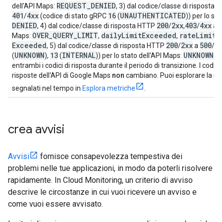
REQUEST
_
DENIED
dell'API Maps:
, 3) dal codice/classe di risposta
401
4xx
16
UNAUTHENTICATED
/
(codice di stato gRPC
(
)) per lo st
DENIED
200
2xx
403
4xx
, 4) dal codice/classe di risposta HTTP
/
,
/
a
OVER
_
QUERY
_
LIMIT
daily
Limit
Exceeded
rate
Limit
E
Maps:
,
,
Exceeded
200
2xx
500
5
, 5) dal codice/classe di risposta HTTP
/
a
/
UNKNOWN
13
INTERNAL
UNKNOWN
_
E
(
),
(
)) per lo stato dell'API Maps:
entrambi i codici di risposta durante il periodo di transizione. I codici d
risposte dell'API di Google Maps
non
cambiano. Puoi esplorare la sudd
segnalati nel tempo in
Esplora metriche
.
crea avvisi
Avvisi
fornisce consapevolezza tempestiva dei
problemi nelle tue applicazioni, in modo da poterli risolvere
rapidamente. In Cloud Monitoring, un criterio di avviso
descrive le circostanze in cui vuoi ricevere un avviso e
come vuoi essere avvisato.