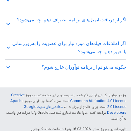
keyboard_arrow_up
اگر از دریافت ایمیل‌های برنامه انصراف دهم، چه می‌شود؟
keyboard_arrow_up
اگر اطلاعات فیلدهای مورد نیاز برای عضویت را به‌روزرسانی
keyboard_arrow_up
یا تغییر دهم، چه می‌شود؟
keyboard_arrow_up
چگونه می‌توانم از برنامه نوآوران خارج شوم؟
جز در مواردی که غیر از این ذکر شده باشد،‌محتوای این صفحه تحت مجوز
Creative
Commons Attribution 4.0 License
است. نمونه کدها نیز دارای مجوز
Apache
2.0 License
است. برای اطلاع از جزئیات، به
خطمشی‌های سایت Google
Developers‏
مراجعه کنید. جاوا علامت تجاری ثبت‌شده Oracle و/یا شرکت‌های وابسته
به آن است.
تاریخ آخرین به‌روزرسانی 2026-03-16 به‌وقت ساعت هماهنگ جهانی.