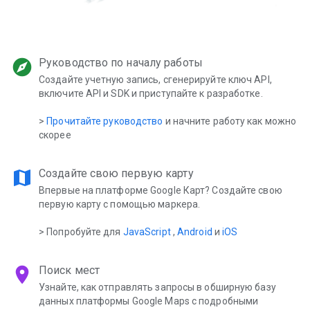
explore
Руководство по началу работы
Создайте учетную запись, сгенерируйте ключ API,
включите API и SDK и приступайте к разработке.
>
Прочитайте руководство
и начните работу как можно
скорее
map
Создайте свою первую карту
Впервые на платформе Google Карт? Создайте свою
первую карту с помощью маркера.
> Попробуйте для
JavaScript
,
Android
и
iOS
location_on
Поиск мест
Узнайте, как отправлять запросы в обширную базу
данных платформы Google Maps с подробными