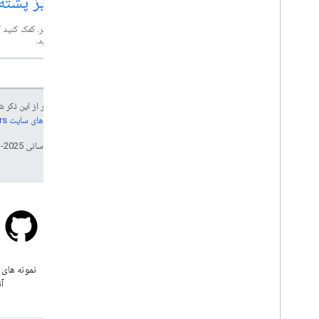
سرریز پشته
کمک بگیر. کمک کنید ک
را بسازید.
جز در مواردی که غیر از این ذک
جزئیات، به
خطمشی‌های سایت Google Developers‏
تاریخ آخرین به‌روزرسانی 2025-11-18 به‌وقت ساعت هماهنگ جهانی.
سرریز پشته
زیر برچسب google-maps سوال
نمونه های 
بپرسید.
آن