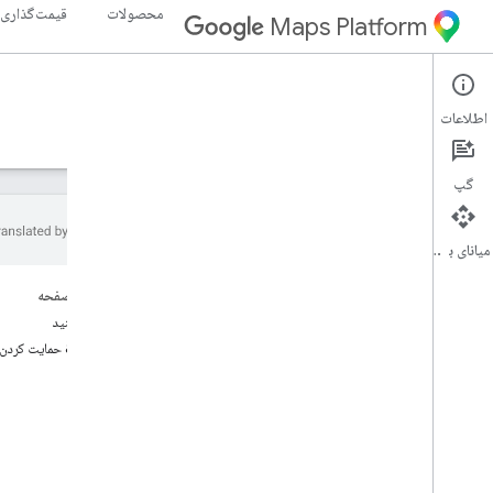
محصولات
قیمت‌گذاری
Maps Platform
Weather API
Environment
اطلاعات
راهنما
مرجع
منابع
گپ
میانای برنامه‌سازی کاربردی
API آب و هوا
در این صفحه
نمای کلی
شروع کنید
نسخه ی نمایشی Weather API را امتحان
راهنما & حمایت کردن
کنید
پوشش کشور و منطقه
راه اندازی
API Weather را تنظیم کنید
دریافت و استفاده از کلید نمایشی نقشه‌ها