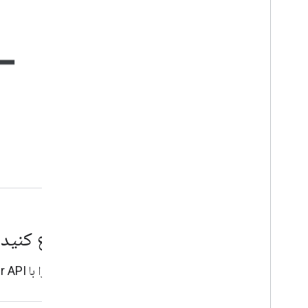
کار با API آب و هوا
درخواست دادن
پیش‌بینی دقیقه‌ای و نقشه‌های هواشناسی
پاسخ را درک کنید
شروع کنید
ساختن را با Weather API شروع کنید.