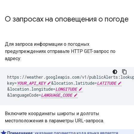
О запросах на оповещения о погоде
Для запроса информации о погодных
предупреждениях отправьте HTTP GET-запрос по
адресу:
https://weather.googleapis.com/v1/publicAlerts:looku
key=
YOUR_API_KEY
&
location.latitude=
LATITUDE
&
location.longitude=
LONGITUDE
&
languageCode=
LANGUAGE_CODE
Включите координаты широты и долготы
местоположения в параметры URL-запроса.
Примечание:
указание параметра кода языка является