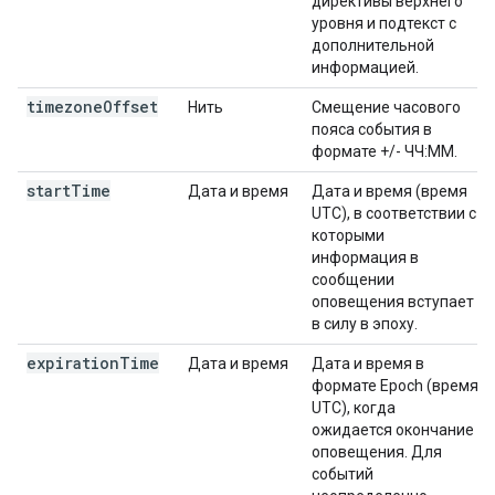
директивы верхнего
уровня и подтекст с
дополнительной
информацией.
timezone
Offset
Нить
Смещение часового
пояса события в
формате +/- ЧЧ:ММ.
start
Time
Дата и время
Дата и время (время
UTC), в соответствии с
которыми
информация в
сообщении
оповещения вступает
в силу в эпоху.
expiration
Time
Дата и время
Дата и время в
формате Epoch (время
UTC), когда
ожидается окончание
оповещения. Для
событий