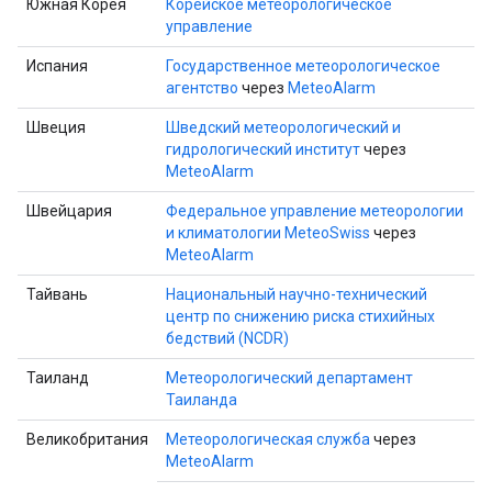
Южная Корея
Корейское метеорологическое
управление
Испания
Государственное метеорологическое
агентство
через
MeteoAlarm
Швеция
Шведский метеорологический и
гидрологический институт
через
MeteoAlarm
Швейцария
Федеральное управление метеорологии
и климатологии MeteoSwiss
через
MeteoAlarm
Тайвань
Национальный научно-технический
центр по снижению риска стихийных
бедствий (NCDR)
Таиланд
Метеорологический департамент
Таиланда
Великобритания
Метеорологическая служба
через
MeteoAlarm