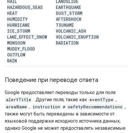
HAIL
LANDSLIDE
HAZARDOUS
_
SEAS
EARTHQUAKE
HEAT
DUST
_
STORM
HUMIDITY
AFTERSHOCK
HURRICANE
TSUNAMI
ICE
_
STORM
VOLCANIC
_
ASH
LAKE
_
EFFECT
_
SNOW
VOLCANIC
_
ERUPTION
MONSOON
RADIATION
MUDDY
_
FLOOD
OUTFLOW
RAIN
Поведение при переводе ответа
Google предоставляет переводы только для поля
alertTitle
. Другие поля, такие как
eventType
,
areaName
,
instruction
и
safetyRecommendations
,
также могут быть переведены в зависимости от
языковой поддержки исходного источника данных;
однако Google не может предоставлять независимые