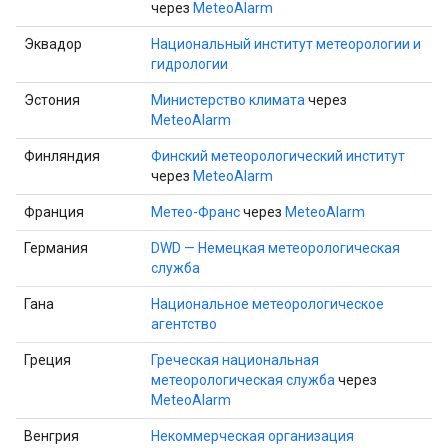
через
MeteoAlarm
Эквадор
Национальный институт метеорологии и
гидрологии
Эстония
Министерство климата
через
MeteoAlarm
Финляндия
Финский метеорологический институт
через
MeteoAlarm
Франция
Метео-Франс
через
MeteoAlarm
Германия
DWD — Немецкая метеорологическая
служба
Гана
Национальное метеорологическое
агентство
Греция
Греческая национальная
метеорологическая служба
через
MeteoAlarm
Венгрия
Некоммерческая организация