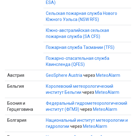
ESA)
Сельская пожарная служба Нового
Южного Уэльса (NSW RFS)
Южно-австралийская сельская
пожарная служба (SA CFS)
Пожарная служба Тасмании (TFS)
Пожарно-спасательная служба
Квинсленда (QFES)
Австрия
GeoSphere Austria
через
MeteoAlarm
Бельгия
Королевский метеорологический
институт Бельгии
через
MeteoAlarm
Босния и
Федеральный гидрометеорологический
Герцеговина
институт (ФГМЗ)
через
MeteoAlarm
Болгария
Национальный институт метеорологии и
гидрологии
через
MeteoAlarm