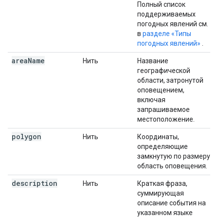
Полный список
поддерживаемых
погодных явлений см.
в
разделе «Типы
погодных явлений»
.
area
Name
Нить
Название
географической
области, затронутой
оповещением,
включая
запрашиваемое
местоположение.
polygon
Нить
Координаты,
определяющие
замкнутую по размеру
область оповещения.
description
Нить
Краткая фраза,
суммирующая
описание события на
указанном языке