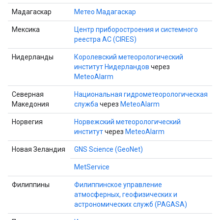
Мадагаскар
Метео Мадагаскар
Мексика
Центр приборостроения и системного
реестра AC (CIRES)
Нидерланды
Королевский метеорологический
институт Нидерландов
через
MeteoAlarm
Северная
Национальная гидрометеорологическая
Македония
служба
через
MeteoAlarm
Норвегия
Норвежский метеорологический
институт
через
MeteoAlarm
Новая Зеландия
GNS Science (GeoNet)
MetService
Филиппины
Филиппинское управление
атмосферных, геофизических и
астрономических служб (PAGASA)