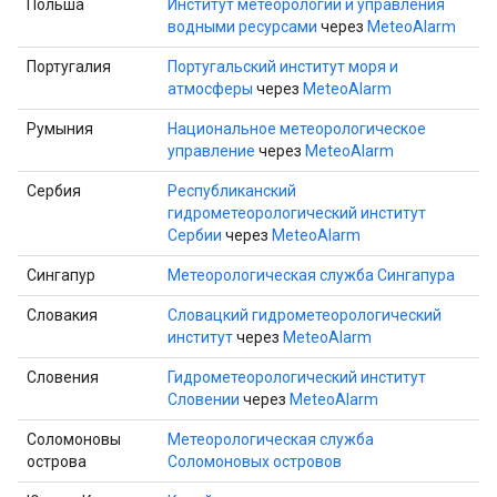
Польша
Институт метеорологии и управления
водными ресурсами
через
MeteoAlarm
Португалия
Португальский институт моря и
атмосферы
через
MeteoAlarm
Румыния
Национальное метеорологическое
управление
через
MeteoAlarm
Сербия
Республиканский
гидрометеорологический институт
Сербии
через
MeteoAlarm
Сингапур
Метеорологическая служба Сингапура
Словакия
Словацкий гидрометеорологический
институт
через
MeteoAlarm
Словения
Гидрометеорологический институт
Словении
через
MeteoAlarm
Соломоновы
Метеорологическая служба
острова
Соломоновых островов