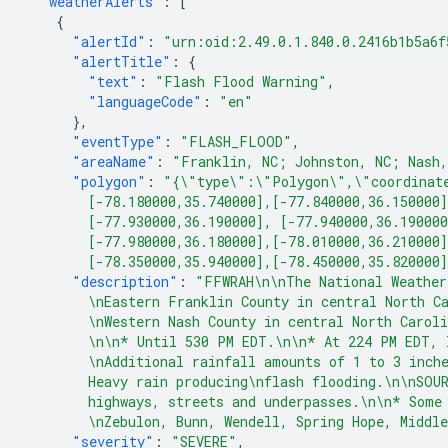
"weatherAlerts"
:
[
{
"alertId"
:
"urn:oid:2.49.0.1.840.0.2416b1b5a6f
"alertTitle"
:
{
"text"
:
"Flash Flood Warning"
,
"languageCode"
:
"en"
},
"eventType"
:
"FLASH_FLOOD"
,
"areaName"
:
"Franklin, NC; Johnston, NC; Nash
"polygon"
:
"{\"type\":\"Polygon\",\"coordinate
        [-78.180000,35.740000],[-77.840000,36.150000]
        [-77.930000,36.190000], [-77.940000,36.190000
        [-77.980000,36.180000],[-78.010000,36.210000]
        [-78.350000,35.940000],[-78.450000,35.820000
"description"
:
"FFWRAH\n\nThe National Weather
        \nEastern Franklin County in central North C
        \nWestern Nash County in central North Caroli
        \n\n* Until 530 PM EDT.\n\n* At 224 PM EDT, 
        \nAdditional rainfall amounts of 1 to 3 inch
        Heavy rain producing\nflash flooding.\n\nSOU
        highways, streets and underpasses.\n\n* Some
        \nZebulon, Bunn, Wendell, Spring Hope, Middl
"severity"
:
"SEVERE"
,