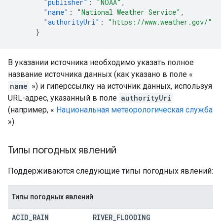
"publisher"
:
"NOAA"
,
"name"
:
"National Weather Service"
,
"authorityUri"
:
"https://www.weather.gov/"
}
В указании источника необходимо указать полное
название источника данных (как указано в поле «
name
») и гиперссылку на источник данных, используя
URL-адрес, указанный в поле
authorityUri
(например, «
Национальная метеорологическая служба
»).
Типы погодных явлений
Поддерживаются следующие типы погодных явлений:
Типы погодных явлений
ACID
_
RAIN
RIVER
_
FLOODING