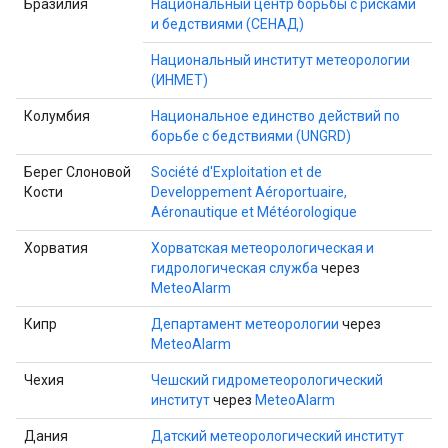
Бразилия
Национальный центр борьбы с рисками
и бедствиями (СЕНАД)
Национальный институт метеорологии
(ИНМЕТ)
Колумбия
Национальное единство действий по
борьбе с бедствиями (UNGRD)
Берег Слоновой
Société d'Exploitation et de
Кости
Developpement Aéroportuaire,
Aéronautique et Météorologique
Хорватия
Хорватская метеорологическая и
гидрологическая служба
через
MeteoAlarm
Кипр
Департамент метеорологии
через
MeteoAlarm
Чехия
Чешский гидрометеорологический
институт
через
MeteoAlarm
Дания
Датский метеорологический институт