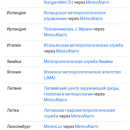
HungaroMet Zrt
через
MeteoAlarm
Исландия
Исландское метеорологическое
управление
через
MeteoAlarm
Ирландия
Познакомилась с Эйранн
через
MeteoAlarm.
Италия
Итальянская метеорологическая служба
через
MeteoAlarm
Ямайка
Метеорологическая служба Ямайки
Япония
Японское метеорологическое агентство
(JMA)
Латвия
Латвийский центр окружающей среды,
геологии и метеорологии
через
MeteoAlarm
Литва
Литовская гидрометеорологическая
служба
через
MeteoAlarm
Люксембург
MeteoLux
через
MeteoAlarm