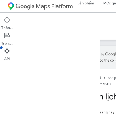
Sản phẩm
Mức gi
Maps Platform
Environment
Weather API
Thông tin
Hướng dẫn
Tài liệu tham khảo
Tài nguyên
Trò chuyện
API
bằng AI có thể có l
API thời tiết
Tổng quan
Trang chủ
Sản 
Dùng thử bản minh hoạ Weather API
Weather API
Phạm vi quốc gia và khu vực
Xem lịc
Thiết lập
Thiết lập Weather API
Lấy và sử dụng Maps Demo Key
Trên trang này