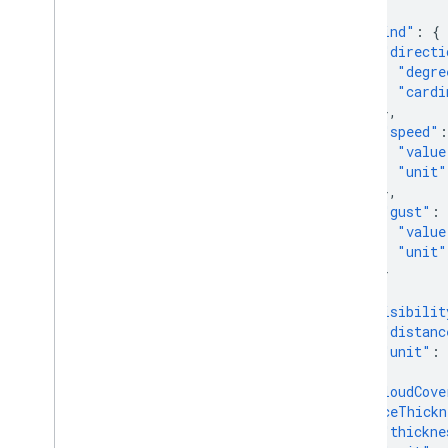
},
"wind"
:
{
"directi
"degre
"cardi
},
"speed"
:
"value
"unit"
},
"gust"
:
"value
"unit"
}
},
"visibilit
"distanc
"unit"
:
},
"cloudCove
"iceThickn
"thickne