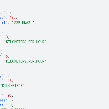
on"
:
{
es"
:
135
,
nal"
:
"SOUTHEAST"
{
"
:
3
,
:
"KILOMETERS_PER_HOUR"
{
"
:
6
,
:
"KILOMETERS_PER_HOUR"
y"
:
{
e"
:
16
,
"KILOMETERS"
r"
:
95
,
ess"
:
{
ss"
:
0
,