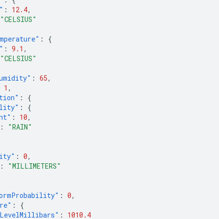
"
:
12.4
,
"CELSIUS"
mperature"
:
{
"
:
9.1
,
"CELSIUS"
umidity"
:
65
,
1
,
tion"
:
{
lity"
:
{
nt"
:
10
,
:
"RAIN"
ity"
:
0
,
:
"MILLIMETERS"
ormProbability"
:
0
,
re"
:
{
LevelMillibars"
:
1010.4