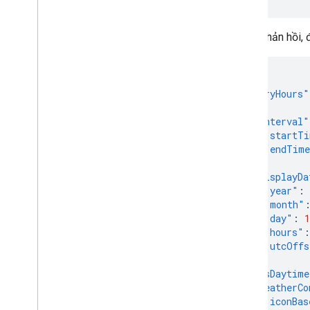
Trong phản hồi,
{
"historyHours"
{
"interval"
"startTi
"endTim
},
"displayDa
"year"
:
"month"
"day"
:
1
"hours"
:
"utcOffs
},
"isDaytime
"weatherCo
"iconBas