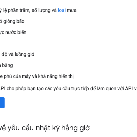
tỷ lệ phần trăm, số lượng và
loại
mưa
ó giông bão
ực nước biển
c độ và luồng gió
a băng
 phủ của mây và khả năng hiển thị
PI cho phép bạn tạo các yêu cầu trực tiếp để làm quen với API v
 về yêu cầu nhật ký hằng giờ