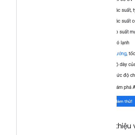
Xác suất, 
Xác suất c
Áp suất m
Gió lạnh
Hướng
, tố
Độ dày củ
Mức độ che
Trình khám phá A
Hãy làm thử!
Giới thiệu