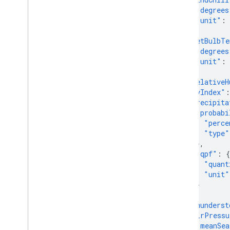
"degrees
"unit"
:
},
"wetBulbTe
"degrees
"unit"
:
},
"relativeH
"uvIndex"
:
"precipita
"probabi
"perce
"type"
},
"qpf"
:
{
"quant
"unit"
}
},
"thunderst
"airPressu
"meanSea