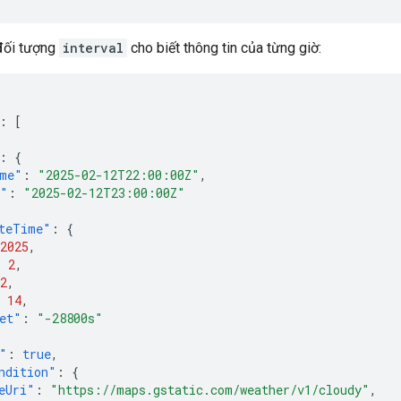
 đối tượng
interval
cho biết thông tin của từng giờ:
:
[
:
{
me"
:
"2025-02-12T22:00:00Z"
,
e"
:
"2025-02-12T23:00:00Z"
teTime"
:
{
2025
,
:
2
,
2
,
14
,
et"
:
"-28800s"
"
:
true
,
ndition"
:
{
eUri"
:
"https://maps.gstatic.com/weather/v1/cloudy"
,