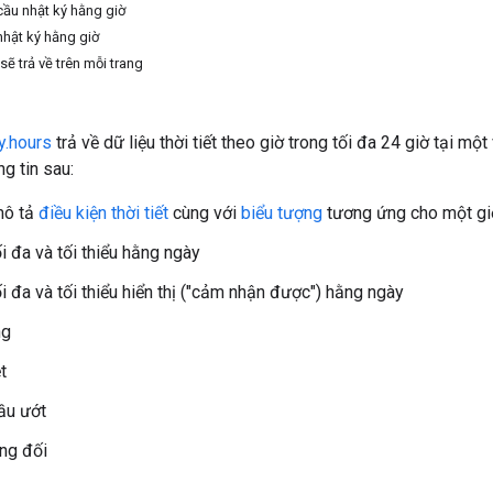
 cầu nhật ký hằng giờ
nhật ký hằng giờ
sẽ trả về trên mỗi trang
y.hours
trả về dữ liệu thời tiết theo giờ trong tối đa 24 giờ tại một
g tin sau:
mô tả
điều kiện thời tiết
cùng với
biểu tượng
tương ứng cho một gi
i đa và tối thiểu hằng ngày
i đa và tối thiểu hiển thị ("cảm nhận được") hằng ngày
ng
t
ầu ướt
ng đối