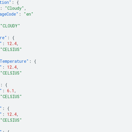
tion"
:
{
:
"Cloudy"
,
ageCode"
:
"en"
"CLOUDY"
re"
:
{
"
:
12.4
,
"CELSIUS"
Temperature"
:
{
"
:
12.4
,
"CELSIUS"
:
{
"
:
6.1
,
"CELSIUS"
"
:
{
"
:
12.4
,
"CELSIUS"
"
:
{