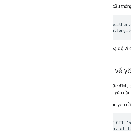
Để yêu cầu thông
https://weather.
&
location.longit
Thêm toạ độ vĩ đ
Ví dụ về y
Theo mặc định, 
phạm vi yêu cầu
Ví dụ sau yêu cầ
curl -X GET "h
&
location.latit