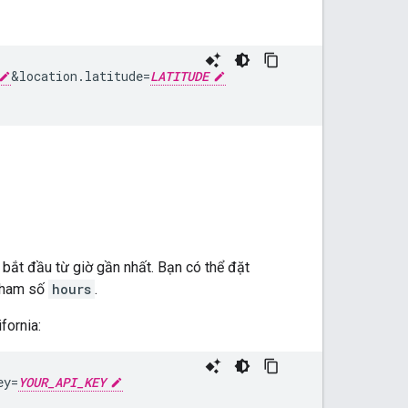
&
location.latitude=
LATITUDE
a, bắt đầu từ giờ gần nhất. Bạn có thể đặt
 tham số
hours
.
fornia:
ey=
YOUR_API_KEY