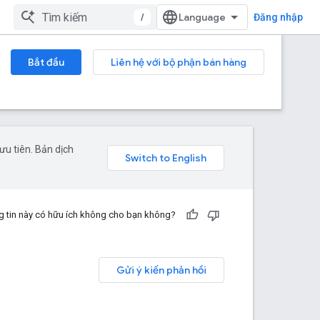
/
Đăng nhập
Bắt đầu
Liên hệ với bộ phận bán hàng
u tiên. Bản dịch
 tin này có hữu ích không cho bạn không?
Gửi ý kiến phản hồi