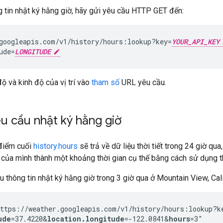
 tin nhật ký hằng giờ, hãy gửi yêu cầu HTTP GET đến:
googleapis.com/v1/history/hours:lookup?key=
YOUR_API_KEY
ude=
LONGITUDE
ộ và kinh độ của vị trí vào
tham số
URL yêu cầu.
êu cầu nhật ký hằng giờ
điểm cuối
history.hours
sẽ trả về dữ liệu thời tiết trong 24 giờ qu
 của mình thành một khoảng thời gian cụ thể bằng cách sử dụng
u thông tin nhật ký hằng giờ trong 3 giờ qua ở Mountain View, Cali
ttps://weather.googleapis.com/v1/history/hours:lookup?k
ude
=37.4220
&
location.longitude
=-122.0841
&
hours
=3"