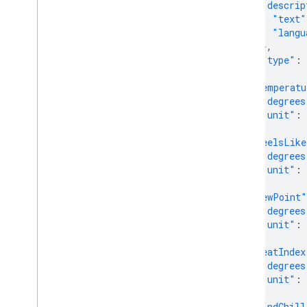
"descrip
"text"
"langu
},
"type"
:
},
"temperatu
"degrees
"unit"
:
},
"feelsLike
"degrees
"unit"
:
},
"dewPoint"
"degrees
"unit"
:
},
"heatIndex
"degrees
"unit"
:
},
"windChill