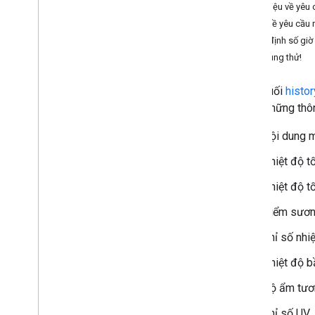
Giới thiệu về yêu
Làm việc với Weather API
Ví dụ về yêu cầu 
Tạo yêu cầu
Chỉ định số giờ 
Nhận thông tin về điều kiện hiện tại
Hãy dùng thử!
Xem thông tin dự báo hằng ngày
Nhận thông tin dự báo hằng giờ
Điểm cuối
histor
Xem lịch sử hàng giờ
trả về những thôn
Nhận cảnh báo thời tiết
Nội dung 
Dự báo theo phút và bản đồ thời tiết
Hiểu phản hồi
Nhiệt độ tố
Nhiệt độ tố
Điểm sươ
Chỉ số nhiệ
Nhiệt độ b
Độ ẩm tươ
Chỉ số UV