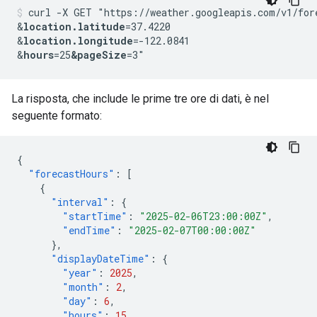
curl -X GET "https://weather.googleapis.com/v1/for
&
location.latitude
=37.4220
&
location.longitude
=-122.0841
&
hours
=25
&pageSize
=3"
La risposta, che include le prime tre ore di dati, è nel
seguente formato:
{
"forecastHours"
:
[
{
"interval"
:
{
"startTime"
:
"2025-02-06T23:00:00Z"
,
"endTime"
:
"2025-02-07T00:00:00Z"
},
"displayDateTime"
:
{
"year"
:
2025
,
"month"
:
2
,
"day"
:
6
,
"hours"
:
15
,