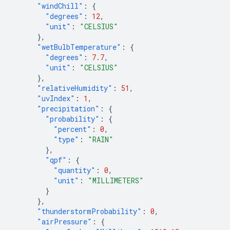
"windChill"
:
{
"degrees"
:
12
,
"unit"
:
"CELSIUS"
},
"wetBulbTemperature"
:
{
"degrees"
:
7.7
,
"unit"
:
"CELSIUS"
},
"relativeHumidity"
:
51
,
"uvIndex"
:
1
,
"precipitation"
:
{
"probability"
:
{
"percent"
:
0
,
"type"
:
"RAIN"
},
"qpf"
:
{
"quantity"
:
0
,
"unit"
:
"MILLIMETERS"
}
},
"thunderstormProbability"
:
0
,
"airPressure"
:
{