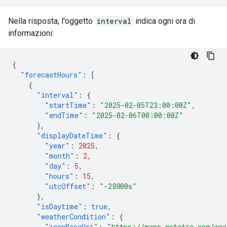
Nella risposta, l'oggetto
interval
indica ogni ora di
informazioni:
{
"forecastHours"
:
[
{
"interval"
:
{
"startTime"
:
"2025-02-05T23:00:00Z"
,
"endTime"
:
"2025-02-06T00:00:00Z"
},
"displayDateTime"
:
{
"year"
:
2025
,
"month"
:
2
,
"day"
:
5
,
"hours"
:
15
,
"utcOffset"
:
"-28800s"
},
"isDaytime"
:
true
,
"weatherCondition"
:
{
"iconBaseUri"
:
"https://maps.gstatic.com/wea