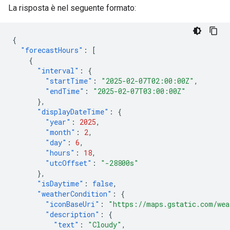
La risposta è nel seguente formato:
{
"forecastHours"
:
[
{
"interval"
:
{
"startTime"
:
"2025-02-07T02:00:00Z"
,
"endTime"
:
"2025-02-07T03:00:00Z"
},
"displayDateTime"
:
{
"year"
:
2025
,
"month"
:
2
,
"day"
:
6
,
"hours"
:
18
,
"utcOffset"
:
"-28800s"
},
"isDaytime"
:
false
,
"weatherCondition"
:
{
"iconBaseUri"
:
"https://maps.gstatic.com/wea
"description"
:
{
"text"
:
"Cloudy"
,