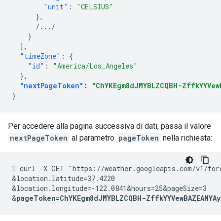
"unit"
:
"CELSIUS"
},
/.../
}
],
"timeZone"
:
{
"id"
:
"America/Los_Angeles"
},
"nextPageToken"
:
"ChYKEgm8dJMYBLZCQBH-ZffkYYVew
}
Per accedere alla pagina successiva di dati, passa il valore
nextPageToken
al parametro
pageToken
nella richiesta:
curl -X GET "https://weather.googleapis.com/v1/for
&location.latitude=37.4220
&location.longitude=-122.0841
&hours=25
&pageSize=3
&
pageToken=ChYKEgm8dJMYBLZCQBH-ZffkYYVewBAZEAMYAy