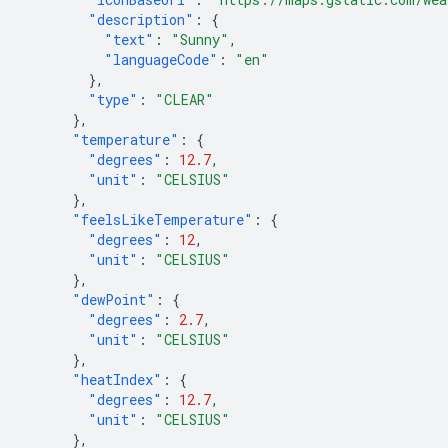
"description"
:
{
"text"
:
"Sunny"
,
"languageCode"
:
"en"
},
"type"
:
"CLEAR"
},
"temperature"
:
{
"degrees"
:
12.7
,
"unit"
:
"CELSIUS"
},
"feelsLikeTemperature"
:
{
"degrees"
:
12
,
"unit"
:
"CELSIUS"
},
"dewPoint"
:
{
"degrees"
:
2.7
,
"unit"
:
"CELSIUS"
},
"heatIndex"
:
{
"degrees"
:
12.7
,
"unit"
:
"CELSIUS"
},