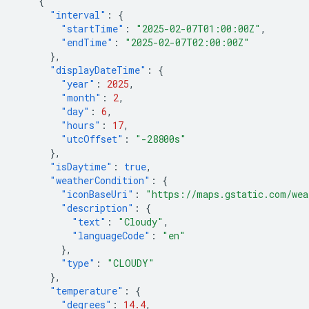
{
"interval"
:
{
"startTime"
:
"2025-02-07T01:00:00Z"
,
"endTime"
:
"2025-02-07T02:00:00Z"
},
"displayDateTime"
:
{
"year"
:
2025
,
"month"
:
2
,
"day"
:
6
,
"hours"
:
17
,
"utcOffset"
:
"-28800s"
},
"isDaytime"
:
true
,
"weatherCondition"
:
{
"iconBaseUri"
:
"https://maps.gstatic.com/wea
"description"
:
{
"text"
:
"Cloudy"
,
"languageCode"
:
"en"
},
"type"
:
"CLOUDY"
},
"temperature"
:
{
"degrees"
:
14.4
,