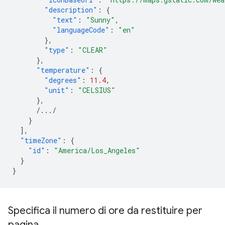
"description"
:
{
"text"
:
"Sunny"
,
"languageCode"
:
"en"
},
"type"
:
"CLEAR"
},
"temperature"
:
{
"degrees"
:
11.4
,
"unit"
:
"CELSIUS"
},
/.../
}
],
"timeZone"
:
{
"id"
:
"America/Los_Angeles"
}
}
Specifica il numero di ore da restituire per
pagina