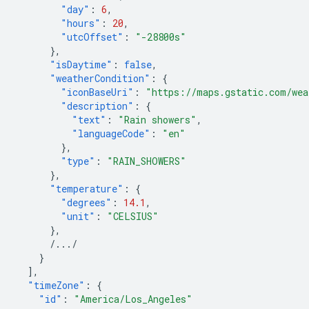
"day"
:
6
,
"hours"
:
20
,
"utcOffset"
:
"-28800s"
},
"isDaytime"
:
false
,
"weatherCondition"
:
{
"iconBaseUri"
:
"https://maps.gstatic.com/wea
"description"
:
{
"text"
:
"Rain showers"
,
"languageCode"
:
"en"
},
"type"
:
"RAIN_SHOWERS"
},
"temperature"
:
{
"degrees"
:
14.1
,
"unit"
:
"CELSIUS"
},
/.../
}
],
"timeZone"
:
{
"id"
:
"America/Los_Angeles"