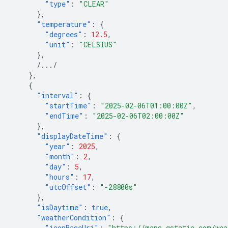
"type"
:
"CLEAR"
},
"temperature"
:
{
"degrees"
:
12.5
,
"unit"
:
"CELSIUS"
},
/.../
},
{
"interval"
:
{
"startTime"
:
"2025-02-06T01:00:00Z"
,
"endTime"
:
"2025-02-06T02:00:00Z"
},
"displayDateTime"
:
{
"year"
:
2025
,
"month"
:
2
,
"day"
:
5
,
"hours"
:
17
,
"utcOffset"
:
"-28800s"
},
"isDaytime"
:
true
,
"weatherCondition"
:
{
"iconBaseUri"
:
"https://maps.gstatic.com/wea