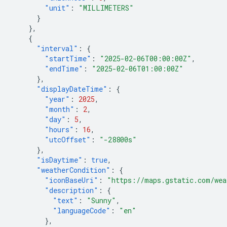
"unit"
:
"MILLIMETERS"
}
},
{
"interval"
:
{
"startTime"
:
"2025-02-06T00:00:00Z"
,
"endTime"
:
"2025-02-06T01:00:00Z"
},
"displayDateTime"
:
{
"year"
:
2025
,
"month"
:
2
,
"day"
:
5
,
"hours"
:
16
,
"utcOffset"
:
"-28800s"
},
"isDaytime"
:
true
,
"weatherCondition"
:
{
"iconBaseUri"
:
"https://maps.gstatic.com/wea
"description"
:
{
"text"
:
"Sunny"
,
"languageCode"
:
"en"
},