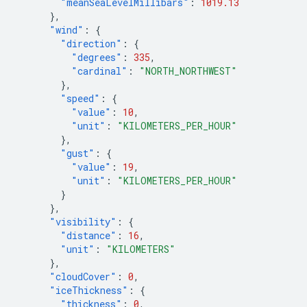
"meanSeaLevelMillibars"
:
1019.13
},
"wind"
:
{
"direction"
:
{
"degrees"
:
335
,
"cardinal"
:
"NORTH_NORTHWEST"
},
"speed"
:
{
"value"
:
10
,
"unit"
:
"KILOMETERS_PER_HOUR"
},
"gust"
:
{
"value"
:
19
,
"unit"
:
"KILOMETERS_PER_HOUR"
}
},
"visibility"
:
{
"distance"
:
16
,
"unit"
:
"KILOMETERS"
},
"cloudCover"
:
0
,
"iceThickness"
:
{
"thickness"
:
0
,