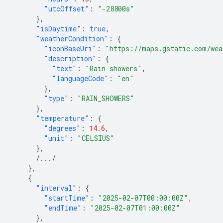
"utcOffset"
:
"-28800s"
},
"isDaytime"
:
true
,
"weatherCondition"
:
{
"iconBaseUri"
:
"https://maps.gstatic.com/wea
"description"
:
{
"text"
:
"Rain showers"
,
"languageCode"
:
"en"
},
"type"
:
"RAIN_SHOWERS"
},
"temperature"
:
{
"degrees"
:
14.6
,
"unit"
:
"CELSIUS"
},
/.../
},
{
"interval"
:
{
"startTime"
:
"2025-02-07T00:00:00Z"
,
"endTime"
:
"2025-02-07T01:00:00Z"
},