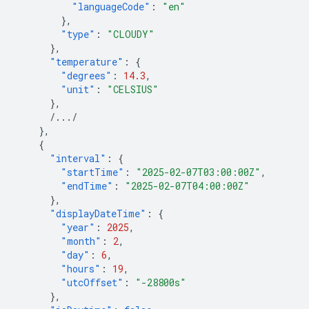
"languageCode"
:
"en"
},
"type"
:
"CLOUDY"
},
"temperature"
:
{
"degrees"
:
14.3
,
"unit"
:
"CELSIUS"
},
/.../
},
{
"interval"
:
{
"startTime"
:
"2025-02-07T03:00:00Z"
,
"endTime"
:
"2025-02-07T04:00:00Z"
},
"displayDateTime"
:
{
"year"
:
2025
,
"month"
:
2
,
"day"
:
6
,
"hours"
:
19
,
"utcOffset"
:
"-28800s"
},