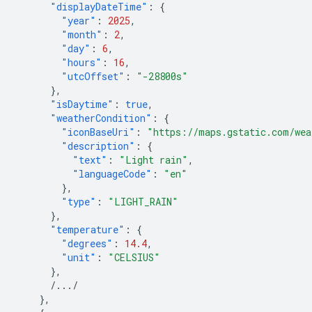
"displayDateTime"
:
{
"year"
:
2025
,
"month"
:
2
,
"day"
:
6
,
"hours"
:
16
,
"utcOffset"
:
"-28800s"
},
"isDaytime"
:
true
,
"weatherCondition"
:
{
"iconBaseUri"
:
"https://maps.gstatic.com/wea
"description"
:
{
"text"
:
"Light rain"
,
"languageCode"
:
"en"
},
"type"
:
"LIGHT_RAIN"
},
"temperature"
:
{
"degrees"
:
14.4
,
"unit"
:
"CELSIUS"
},
/.../
},