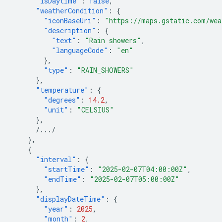
"isDaytime"
:
false
,
"weatherCondition"
:
{
"iconBaseUri"
:
"https://maps.gstatic.com/wea
"description"
:
{
"text"
:
"Rain showers"
,
"languageCode"
:
"en"
},
"type"
:
"RAIN_SHOWERS"
},
"temperature"
:
{
"degrees"
:
14.2
,
"unit"
:
"CELSIUS"
},
/.../
},
{
"interval"
:
{
"startTime"
:
"2025-02-07T04:00:00Z"
,
"endTime"
:
"2025-02-07T05:00:00Z"
},
"displayDateTime"
:
{
"year"
:
2025
,
"month"
:
2
,