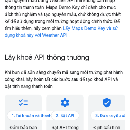
tạo nguyên mẫu bằng Weather API mà không cần nhập
thông tin thanh toán. Maps Demo Key chỉ dành cho mục
đích thử nghiệm và tạo nguyên mẫu, chứ không được thiết
kế để sử dụng trong môi trường hoạt động chính thức. Để
tìm hiểu thêm, hãy xem phần
Lấy Maps Demo Key và sử
dụng khoá này với Weather API
.
Lấy khoá API thông thường
Khi bạn đã sẵn sàng chuyển mã sang môi trường phát hành
công khai, hãy hoàn tất các bước sau để tạo khoá API và
bật tính năng thanh toán.
checklist
settings
verified_user
1. Tài khoản và thanh toán
2. Bật API
3. Đưa ra yêu cầu
Đảm bảo bạn
Bật API trong
Định cấu hình