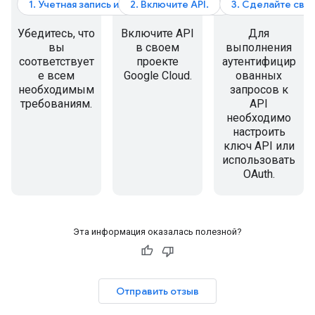
1. Учетная запись и выставление счетов
2. Включите API.
3. Сделайте сво
Убедитесь, что
Включите API
Для
вы
в своем
выполнения
соответствует
проекте
аутентифицир
е всем
Google Cloud.
ованных
необходимым
запросов к
требованиям.
API
необходимо
настроить
ключ API или
использовать
OAuth.
Эта информация оказалась полезной?
Отправить отзыв