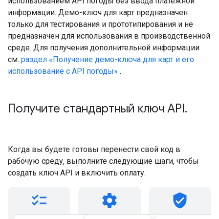
использованием API погоды без ввода платежной
информации. Демо-ключ для карт предназначен
только для тестирования и прототипирования и не
предназначен для использования в производственной
среде. Для получения дополнительной информации
см.
раздел «Получение демо-ключа для карт и его
использование с API погоды»
.
Получите стандартный ключ API
.
Когда вы будете готовы перенести свой код в
рабочую среду, выполните следующие шаги, чтобы
создать ключ API и включить оплату.
checklist
settings
verified_user