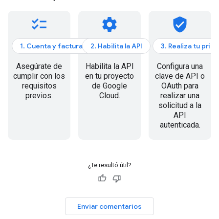
checklist
settings
verified_user
1. Cuenta y facturación
2. Habilita la API
3. Realiza tu prim
Asegúrate de
Habilita la API
Configura una
cumplir con los
en tu proyecto
clave de API o
requisitos
de Google
OAuth para
previos.
Cloud.
realizar una
solicitud a la
API
autenticada.
¿Te resultó útil?
Enviar comentarios