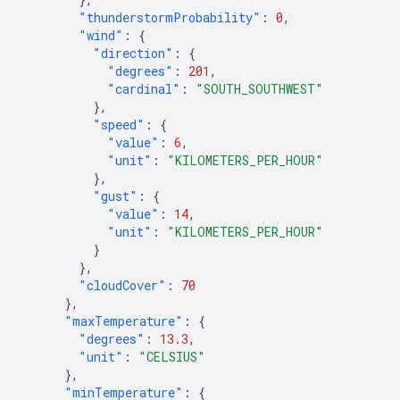
"thunderstormProbability"
:
0
,
"wind"
:
{
"direction"
:
{
"degrees"
:
201
,
"cardinal"
:
"SOUTH_SOUTHWEST"
},
"speed"
:
{
"value"
:
6
,
"unit"
:
"KILOMETERS_PER_HOUR"
},
"gust"
:
{
"value"
:
14
,
"unit"
:
"KILOMETERS_PER_HOUR"
}
},
"cloudCover"
:
70
},
"maxTemperature"
:
{
"degrees"
:
13.3
,
"unit"
:
"CELSIUS"
},
"minTemperature"
:
{