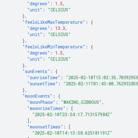
"degrees"
:
1.5
,
"unit"
:
"CELSIUS"
},
"feelsLikeMaxTemperature"
:
{
"degrees"
:
13.3
,
"unit"
:
"CELSIUS"
},
"feelsLikeMinTemperature"
:
{
"degrees"
:
1.5
,
"unit"
:
"CELSIUS"
},
"sunEvents"
:
{
"sunriseTime"
:
"2025-02-10T15:02:35.7039295
"sunsetTime"
:
"2025-02-11T01:43:00.76293285
},
"moonEvents"
:
{
"moonPhase"
:
"WAXING_GIBBOUS"
,
"moonriseTimes"
:
[
"2025-02-10T23:54:17.713157984Z"
],
"moonsetTimes"
:
[
"2025-02-10T14:13:58.625181191Z"