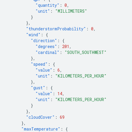
"quantity"
:
0
,
"unit"
:
"MILLIMETERS"
}
},
"thunderstormProbability"
:
0
,
"wind"
:
{
"direction"
:
{
"degrees"
:
201
,
"cardinal"
:
"SOUTH_SOUTHWEST"
},
"speed"
:
{
"value"
:
6
,
"unit"
:
"KILOMETERS_PER_HOUR"
},
"gust"
:
{
"value"
:
14
,
"unit"
:
"KILOMETERS_PER_HOUR"
}
},
"cloudCover"
:
69
},
"maxTemperature"
:
{