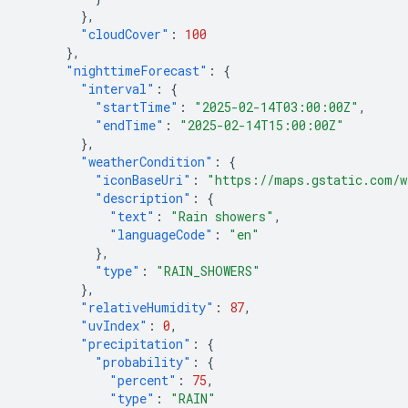
},
"cloudCover"
:
100
},
"nighttimeForecast"
:
{
"interval"
:
{
"startTime"
:
"2025-02-14T03:00:00Z"
,
"endTime"
:
"2025-02-14T15:00:00Z"
},
"weatherCondition"
:
{
"iconBaseUri"
:
"https://maps.gstatic.com/w
"description"
:
{
"text"
:
"Rain showers"
,
"languageCode"
:
"en"
},
"type"
:
"RAIN_SHOWERS"
},
"relativeHumidity"
:
87
,
"uvIndex"
:
0
,
"precipitation"
:
{
"probability"
:
{
"percent"
:
75
,
"type"
:
"RAIN"