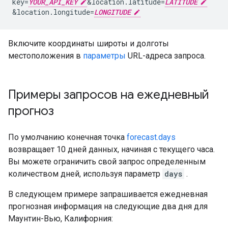
key=
YOUR_API_KEY
&
location.latitude=
LATITUDE
&
location.longitude=
LONGITUDE
Включите координаты широты и долготы
местоположения в
параметры
URL-адреса запроса.
Примеры запросов на ежедневный
прогноз
По умолчанию конечная точка
forecast.days
возвращает 10 дней данных, начиная с текущего часа.
Вы можете ограничить свой запрос определенным
количеством дней, используя параметр
days
.
В следующем примере запрашивается ежедневная
прогнозная информация на следующие два дня для
Маунтин-Вью, Калифорния: