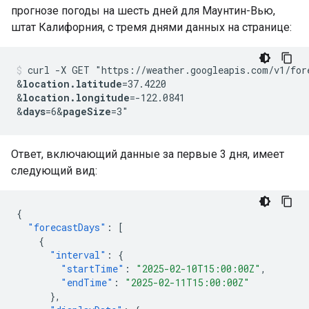
прогнозе погоды на шесть дней для Маунтин-Вью,
штат Калифорния, с тремя днями данных на странице:
curl -X GET "https://weather.googleapis.com/v1/for
&
location.latitude
=37.4220
&
location.longitude
=-122.0841
&
days
=6&
pageSize
=3"
Ответ, включающий данные за первые 3 дня, имеет
следующий вид:
{
"forecastDays"
:
[
{
"interval"
:
{
"startTime"
:
"2025-02-10T15:00:00Z"
,
"endTime"
:
"2025-02-11T15:00:00Z"
},