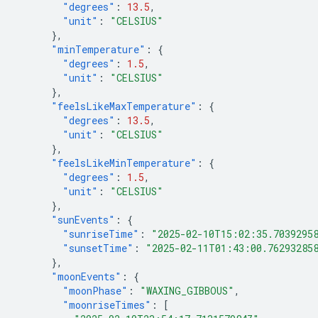
"degrees"
:
13.5
,
"unit"
:
"CELSIUS"
},
"minTemperature"
:
{
"degrees"
:
1.5
,
"unit"
:
"CELSIUS"
},
"feelsLikeMaxTemperature"
:
{
"degrees"
:
13.5
,
"unit"
:
"CELSIUS"
},
"feelsLikeMinTemperature"
:
{
"degrees"
:
1.5
,
"unit"
:
"CELSIUS"
},
"sunEvents"
:
{
"sunriseTime"
:
"2025-02-10T15:02:35.7039295
"sunsetTime"
:
"2025-02-11T01:43:00.76293285
},
"moonEvents"
:
{
"moonPhase"
:
"WAXING_GIBBOUS"
,
"moonriseTimes"
:
[