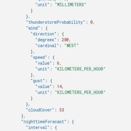
"unit"
:
"MILLIMETERS"
}
},
"thunderstormProbability"
:
0
,
"wind"
:
{
"direction"
:
{
"degrees"
:
280
,
"cardinal"
:
"WEST"
},
"speed"
:
{
"value"
:
6
,
"unit"
:
"KILOMETERS_PER_HOUR"
},
"gust"
:
{
"value"
:
14
,
"unit"
:
"KILOMETERS_PER_HOUR"
}
},
"cloudCover"
:
53
},
"nighttimeForecast"
:
{
"interval"
:
{