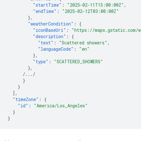
"startTime"
:
"2025-02-11T15:00:00Z"
,
"endTime"
:
"2025-02-12T03:00:00Z"
},
"weatherCondition"
:
{
"iconBaseUri"
:
"https://maps.gstatic.com/w
"description"
:
{
"text"
:
"Scattered showers"
,
"languageCode"
:
"en"
},
"type"
:
"SCATTERED_SHOWERS"
},
/.../
}
}
],
"timeZone"
:
{
"id"
:
"America/Los_Angeles"
}
}