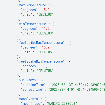
},
"maxTemperature"
:
{
"degrees"
:
15.9
,
"unit"
:
"CELSIUS"
},
"minTemperature"
:
{
"degrees"
:
11.2
,
"unit"
:
"CELSIUS"
},
"feelsLikeMaxTemperature"
:
{
"degrees"
:
15.9
,
"unit"
:
"CELSIUS"
},
"feelsLikeMinTemperature"
:
{
"degrees"
:
11
,
"unit"
:
"CELSIUS"
},
"sunEvents"
:
{
"sunriseTime"
:
"2025-02-13T14:59:17.4398394
"sunsetTime"
:
"2025-02-14T01:46:14.34590464
},
"moonEvents"
:
{
"moonPhase"
:
"WANING_GIBBOUS"
,