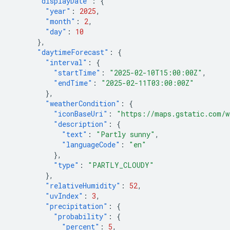
"displayDate"
:
{
"year"
:
2025
,
"month"
:
2
,
"day"
:
10
},
"daytimeForecast"
:
{
"interval"
:
{
"startTime"
:
"2025-02-10T15:00:00Z"
,
"endTime"
:
"2025-02-11T03:00:00Z"
},
"weatherCondition"
:
{
"iconBaseUri"
:
"https://maps.gstatic.com/w
"description"
:
{
"text"
:
"Partly sunny"
,
"languageCode"
:
"en"
},
"type"
:
"PARTLY_CLOUDY"
},
"relativeHumidity"
:
52
,
"uvIndex"
:
3
,
"precipitation"
:
{
"probability"
:
{
"percent"
:
5
,