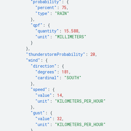
"probability"
:
{
"percent"
:
75
,
"type"
:
"RAIN"
},
"qpf"
:
{
"quantity"
:
15.588
,
"unit"
:
"MILLIMETERS"
}
},
"thunderstormProbability"
:
20
,
"wind"
:
{
"direction"
:
{
"degrees"
:
181
,
"cardinal"
:
"SOUTH"
},
"speed"
:
{
"value"
:
14
,
"unit"
:
"KILOMETERS_PER_HOUR"
},
"gust"
:
{
"value"
:
32
,
"unit"
:
"KILOMETERS_PER_HOUR"
}