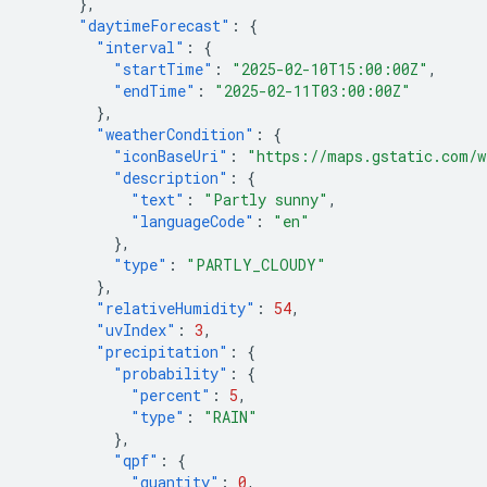
},
"daytimeForecast"
:
{
"interval"
:
{
"startTime"
:
"2025-02-10T15:00:00Z"
,
"endTime"
:
"2025-02-11T03:00:00Z"
},
"weatherCondition"
:
{
"iconBaseUri"
:
"https://maps.gstatic.com/w
"description"
:
{
"text"
:
"Partly sunny"
,
"languageCode"
:
"en"
},
"type"
:
"PARTLY_CLOUDY"
},
"relativeHumidity"
:
54
,
"uvIndex"
:
3
,
"precipitation"
:
{
"probability"
:
{
"percent"
:
5
,
"type"
:
"RAIN"
},
"qpf"
:
{
"quantity"
:
0
,