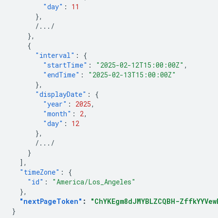
"day"
:
11
},
/.../
},
{
"interval"
:
{
"startTime"
:
"2025-02-12T15:00:00Z"
,
"endTime"
:
"2025-02-13T15:00:00Z"
},
"displayDate"
:
{
"year"
:
2025
,
"month"
:
2
,
"day"
:
12
},
/.../
}
],
"timeZone"
:
{
"id"
:
"America/Los_Angeles"
},
"nextPageToken"
:
"ChYKEgm8dJMYBLZCQBH-ZffkYYVew
}