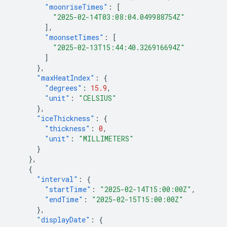
"moonriseTimes"
:
[
"2025-02-14T03:08:04.049988754Z"
],
"moonsetTimes"
:
[
"2025-02-13T15:44:40.326916694Z"
]
},
"maxHeatIndex"
:
{
"degrees"
:
15.9
,
"unit"
:
"CELSIUS"
},
"iceThickness"
:
{
"thickness"
:
0
,
"unit"
:
"MILLIMETERS"
}
},
{
"interval"
:
{
"startTime"
:
"2025-02-14T15:00:00Z"
,
"endTime"
:
"2025-02-15T15:00:00Z"
},
"displayDate"
:
{