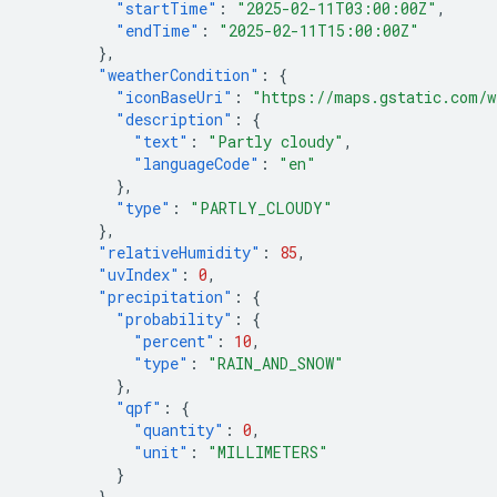
"startTime"
:
"2025-02-11T03:00:00Z"
,
"endTime"
:
"2025-02-11T15:00:00Z"
},
"weatherCondition"
:
{
"iconBaseUri"
:
"https://maps.gstatic.com/w
"description"
:
{
"text"
:
"Partly cloudy"
,
"languageCode"
:
"en"
},
"type"
:
"PARTLY_CLOUDY"
},
"relativeHumidity"
:
85
,
"uvIndex"
:
0
,
"precipitation"
:
{
"probability"
:
{
"percent"
:
10
,
"type"
:
"RAIN_AND_SNOW"
},
"qpf"
:
{
"quantity"
:
0
,
"unit"
:
"MILLIMETERS"
}
},