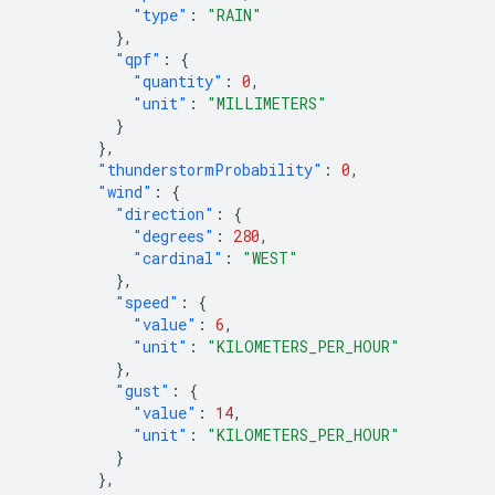
"type"
:
"RAIN"
},
"qpf"
:
{
"quantity"
:
0
,
"unit"
:
"MILLIMETERS"
}
},
"thunderstormProbability"
:
0
,
"wind"
:
{
"direction"
:
{
"degrees"
:
280
,
"cardinal"
:
"WEST"
},
"speed"
:
{
"value"
:
6
,
"unit"
:
"KILOMETERS_PER_HOUR"
},
"gust"
:
{
"value"
:
14
,
"unit"
:
"KILOMETERS_PER_HOUR"
}
},