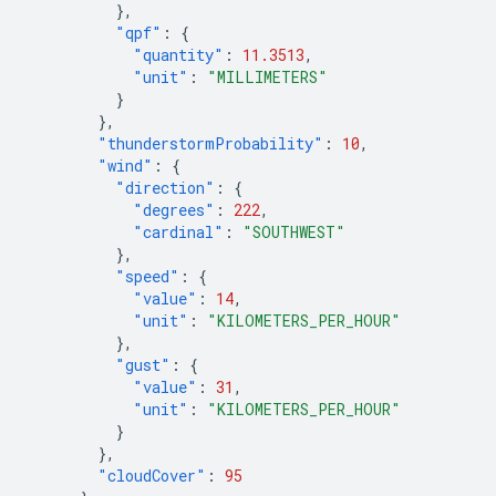
},
"qpf"
:
{
"quantity"
:
11.3513
,
"unit"
:
"MILLIMETERS"
}
},
"thunderstormProbability"
:
10
,
"wind"
:
{
"direction"
:
{
"degrees"
:
222
,
"cardinal"
:
"SOUTHWEST"
},
"speed"
:
{
"value"
:
14
,
"unit"
:
"KILOMETERS_PER_HOUR"
},
"gust"
:
{
"value"
:
31
,
"unit"
:
"KILOMETERS_PER_HOUR"
}
},
"cloudCover"
:
95