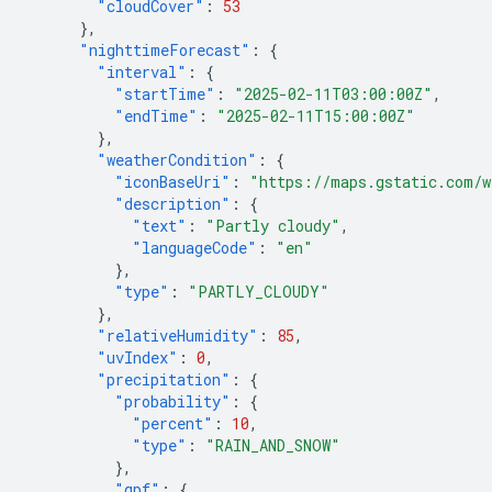
"cloudCover"
:
53
},
"nighttimeForecast"
:
{
"interval"
:
{
"startTime"
:
"2025-02-11T03:00:00Z"
,
"endTime"
:
"2025-02-11T15:00:00Z"
},
"weatherCondition"
:
{
"iconBaseUri"
:
"https://maps.gstatic.com/w
"description"
:
{
"text"
:
"Partly cloudy"
,
"languageCode"
:
"en"
},
"type"
:
"PARTLY_CLOUDY"
},
"relativeHumidity"
:
85
,
"uvIndex"
:
0
,
"precipitation"
:
{
"probability"
:
{
"percent"
:
10
,
"type"
:
"RAIN_AND_SNOW"
},
"qpf"
:
{