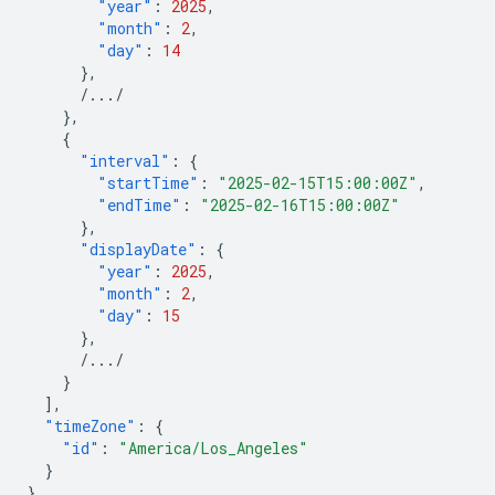
"year"
:
2025
,
"month"
:
2
,
"day"
:
14
},
/.../
},
{
"interval"
:
{
"startTime"
:
"2025-02-15T15:00:00Z"
,
"endTime"
:
"2025-02-16T15:00:00Z"
},
"displayDate"
:
{
"year"
:
2025
,
"month"
:
2
,
"day"
:
15
},
/.../
}
],
"timeZone"
:
{
"id"
:
"America/Los_Angeles"
}
}