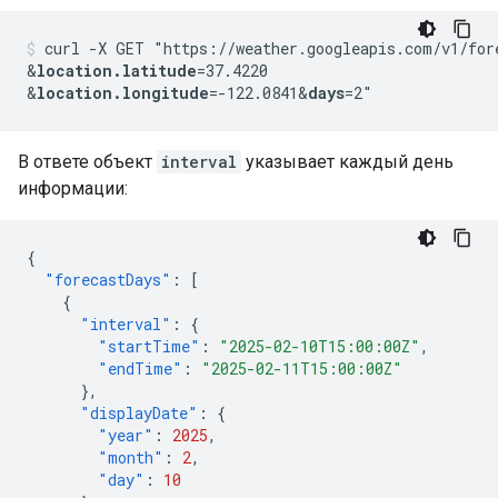
curl -X GET "https://weather.googleapis.com/v1/for
&
location.latitude
=37.4220
&
location.longitude
=-122.0841
&
days
=2"
В ответе объект
interval
указывает каждый день
информации:
{
"forecastDays"
:
[
{
"interval"
:
{
"startTime"
:
"2025-02-10T15:00:00Z"
,
"endTime"
:
"2025-02-11T15:00:00Z"
},
"displayDate"
:
{
"year"
:
2025
,
"month"
:
2
,
"day"
:
10