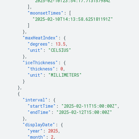
"2025-02-10T23:54:17.713157984Z"
],
"moonsetTimes"
:
[
"2025-02-10T14:13:58.625181191Z"
]
},
"maxHeatIndex"
:
{
"degrees"
:
13.5
,
"unit"
:
"CELSIUS"
},
"iceThickness"
:
{
"thickness"
:
0
,
"unit"
:
"MILLIMETERS"
}
},
{
"interval"
:
{
"startTime"
:
"2025-02-11T15:00:00Z"
,
"endTime"
:
"2025-02-12T15:00:00Z"
},
"displayDate"
:
{
"year"
:
2025
,
"month"
:
2
,