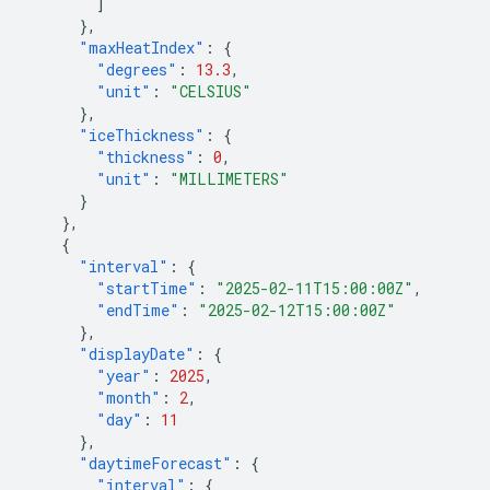
]
},
"maxHeatIndex"
:
{
"degrees"
:
13.3
,
"unit"
:
"CELSIUS"
},
"iceThickness"
:
{
"thickness"
:
0
,
"unit"
:
"MILLIMETERS"
}
},
{
"interval"
:
{
"startTime"
:
"2025-02-11T15:00:00Z"
,
"endTime"
:
"2025-02-12T15:00:00Z"
},
"displayDate"
:
{
"year"
:
2025
,
"month"
:
2
,
"day"
:
11
},
"daytimeForecast"
:
{
"interval"
:
{