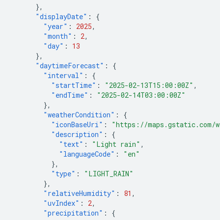
},
"displayDate"
:
{
"year"
:
2025
,
"month"
:
2
,
"day"
:
13
},
"daytimeForecast"
:
{
"interval"
:
{
"startTime"
:
"2025-02-13T15:00:00Z"
,
"endTime"
:
"2025-02-14T03:00:00Z"
},
"weatherCondition"
:
{
"iconBaseUri"
:
"https://maps.gstatic.com/w
"description"
:
{
"text"
:
"Light rain"
,
"languageCode"
:
"en"
},
"type"
:
"LIGHT_RAIN"
},
"relativeHumidity"
:
81
,
"uvIndex"
:
2
,
"precipitation"
:
{