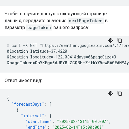
Чтобы получить доступ к следующей странице
данных, передайте значение
nextPageToken
в
параметр
pageToken
вашего запроса:
curl -X GET "https://weather.googleapis.com/v1/for
&location.latitude=37.4220
&location.longitude=-122.0841
&days=6
&pageSize=3
&
pageToken=ChYKEgm8dJMYBLZCQBH-ZffkYYVewBAGEAMYAy
Ответ имеет вид:
{
"forecastDays"
:
[
{
"interval"
:
{
"startTime"
:
"2025-02-13T15:00:00Z"
,
"endTime"
:
"2025-02-14T15:00:00Z"