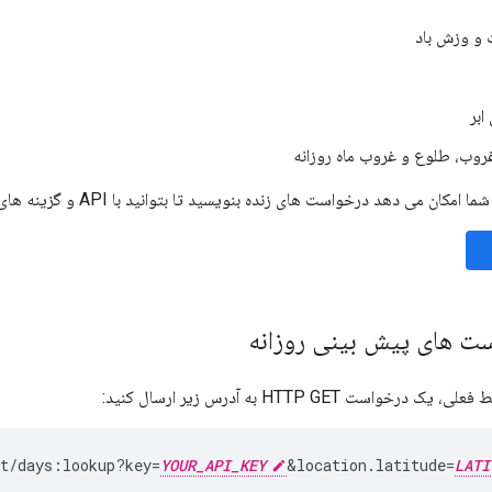
و وزش باد
بر
روب، طلوع و غروب ماه روزانه
ست های پیش بینی روزانه
واست HTTP GET به آدرس زیر ارسال کنید:
st/days:lookup?key=
YOUR_API_KEY
&
location.latitude=
LATI