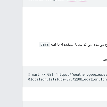
،
days
curl -X GET "https://weather.googleapi
&
location.latitude
=37.4220
&
location.lon