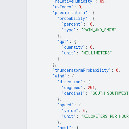
"relativeHumidity"
:
85
,
"uvIndex"
:
0
,
"precipitation"
:
{
"probability"
:
{
"percent"
:
10
,
"type"
:
"RAIN_AND_SNOW"
},
"qpf"
:
{
"quantity"
:
0
,
"unit"
:
"MILLIMETERS"
}
},
"thunderstormProbability"
:
0
,
"wind"
:
{
"direction"
:
{
"degrees"
:
201
,
"cardinal"
:
"SOUTH_SOUTHWEST
},
"speed"
:
{
"value"
:
6
,
"unit"
:
"KILOMETERS_PER_HOUR
},
"gust"
:
{