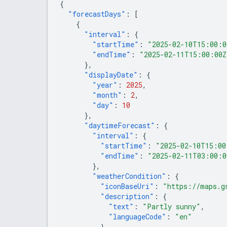
{
"forecastDays"
:
[
{
"interval"
:
{
"startTime"
:
"2025-02-10T15:00:0
"endTime"
:
"2025-02-11T15:00:00Z
},
"displayDate"
:
{
"year"
:
2025
,
"month"
:
2
,
"day"
:
10
},
"daytimeForecast"
:
{
"interval"
:
{
"startTime"
:
"2025-02-10T15:00
"endTime"
:
"2025-02-11T03:00:0
},
"weatherCondition"
:
{
"iconBaseUri"
:
"https://maps.g
"description"
:
{
"text"
:
"Partly sunny"
,
"languageCode"
:
"en"
},