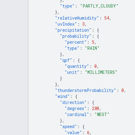
"type"
:
"PARTLY_CLOUDY"
},
"relativeHumidity"
:
54
,
"uvIndex"
:
3
,
"precipitation"
:
{
"probability"
:
{
"percent"
:
5
,
"type"
:
"RAIN"
},
"qpf"
:
{
"quantity"
:
0
,
"unit"
:
"MILLIMETERS"
}
},
"thunderstormProbability"
:
0
,
"wind"
:
{
"direction"
:
{
"degrees"
:
280
,
"cardinal"
:
"WEST"
},
"speed"
:
{
"value"
:
6
,