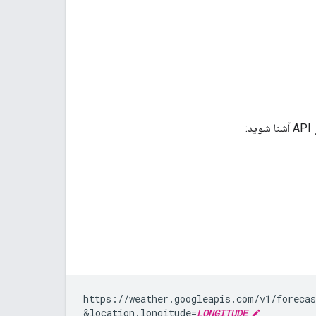
https://weather.googleapis.com/v1/foreca
&
location.longitude=
LONGITUDE