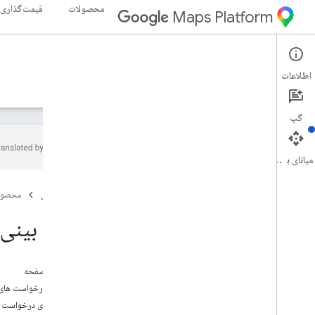
محصولات
قیمت‌گذاری
Maps Platform
Weather API
Environment
اطلاعات
راهنما
مرجع
منابع
گپ
میانای برنامه‌سازی کاربردی
API آب و هوا
صفحه اصلی
محصول
نمای کلی
نسخه ی نمایشی Weather API را امتحان
پیش بینی ر
کنید
پوشش کشور و منطقه
در این صفحه
راه اندازی
درباره درخواست های 
API Weather را تنظیم کنید
نمونه های درخواست پ
دریافت و استفاده از کلید نمایشی نقشه‌ها