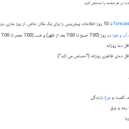
گشت در هر صفحه را مشخص کنید
forecas
تا 10 روز اطلاعات پیش‌بینی را برای یک مکان خاص، از روز جاری، برمی‌گرداند. API موارد زیر را برمی گرداند:
ب و هوا
در روز (7:00 صبح تا 7:00 بعد از ظهر) و شب (7:00 عصر تا 7:00 صبح) با
ل دما روزانه
قل دمای ظاهری روزانه ("احساس می کند").
د، کمیت و
نوع
بارندگی
رعد و برق
یا