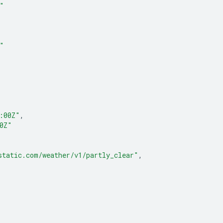
"
"
:00Z"
,
0Z"
static.com/weather/v1/partly_clear"
,