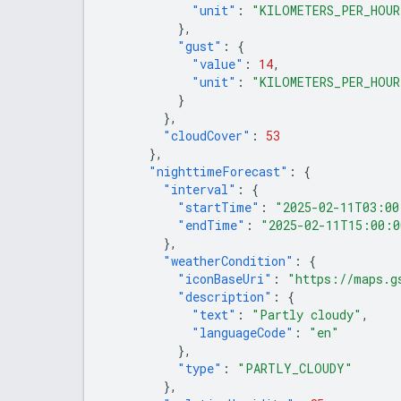
"unit"
:
"KILOMETERS_PER_HOUR
},
"gust"
:
{
"value"
:
14
,
"unit"
:
"KILOMETERS_PER_HOUR
}
},
"cloudCover"
:
53
},
"nighttimeForecast"
:
{
"interval"
:
{
"startTime"
:
"2025-02-11T03:00
"endTime"
:
"2025-02-11T15:00:0
},
"weatherCondition"
:
{
"iconBaseUri"
:
"https://maps.g
"description"
:
{
"text"
:
"Partly cloudy"
,
"languageCode"
:
"en"
},
"type"
:
"PARTLY_CLOUDY"
},