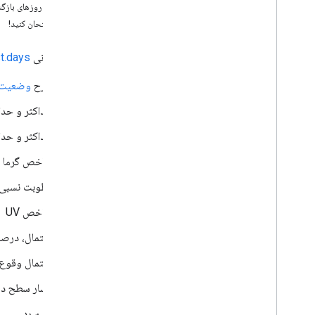
تعداد روزهای باز
آن را امتحان کنید!
کار با API آب و هوا
درخواست دادن
نقطه پایانی
t.days
شرایط فعلی را دریافت کنید
پیش بینی روزانه را دریافت کنید
شرح
وضعیت آ
دریافت پیش بینی ساعتی
حداکثر و حداق
تاریخچه ساعتی را دریافت کنید
دریافت هشدار آب و هوا
حداکثر و حدا
پیش‌بینی دقیقه‌ای و نقشه‌های هواشناسی
شاخص گرما
پاسخ را درک کنید
رطوبت نسبی
شاخص UV
احتمال، درص
احتمال وقوع 
فشار سطح در
باد سرد