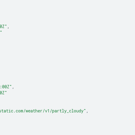
0Z"
,
"
:00Z"
,
0Z"
static.com/weather/v1/partly_cloudy"
,