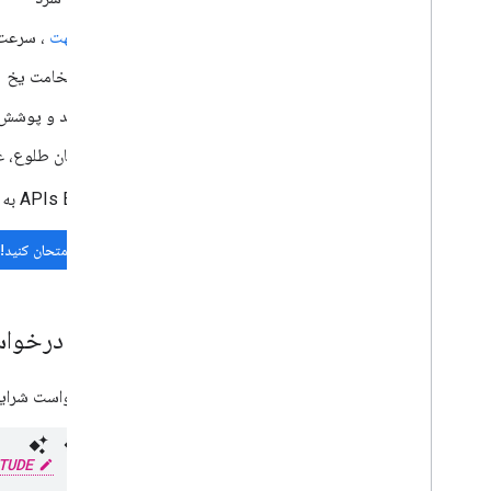
جهت
، سرعت 
ضخامت یخ
دید و پوشش ا
زمان طلوع، غ
APIs Explorer به شما امکان می دهد درخواست های زنده بنویسید تا بتوانید با API و گزینه های API آشنا شوید:
آن را امتحان کنید!
درباره درخوا
برای درخواست شرایط فعلی، یک درخ
TUDE