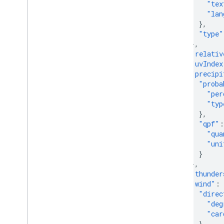
"tex
"lan
},
"type"
},
"relativ
"uvIndex
"precipi
"proba
"per
"typ
},
"qpf"
:
"qua
"uni
}
},
"thunder
"wind"
:
"direc
"deg
"car
},