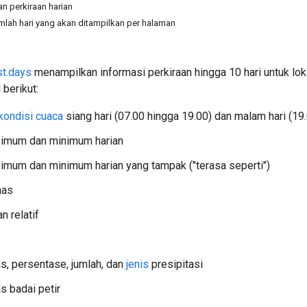
n perkiraan harian
lah hari yang akan ditampilkan per halaman
st.days
menampilkan informasi perkiraan hingga 10 hari untuk lokasi
berikut:
kondisi cuaca
siang hari (07.00 hingga 19.00) dan malam hari (1
imum dan minimum harian
mum dan minimum harian yang tampak ("terasa seperti")
nas
 relatif
as, persentase, jumlah, dan
jenis
presipitasi
s badai petir