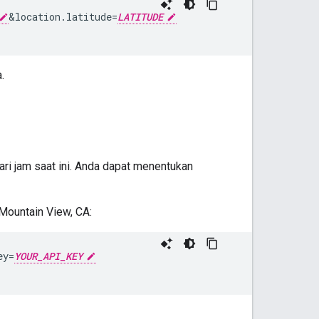
&
location.latitude=
LATITUDE
.
ri jam saat ini. Anda dapat menentukan
 Mountain View, CA:
ey=
YOUR_API_KEY