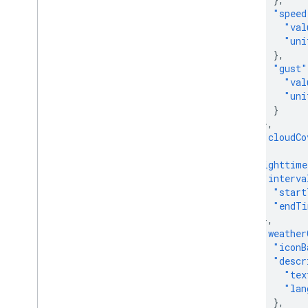
"speed
"val
"uni
},
"gust"
"val
"uni
}
},
"cloudCo
},
"nighttime
"interva
"start
"endTi
},
"weather
"iconB
"descr
"tex
"lan
},