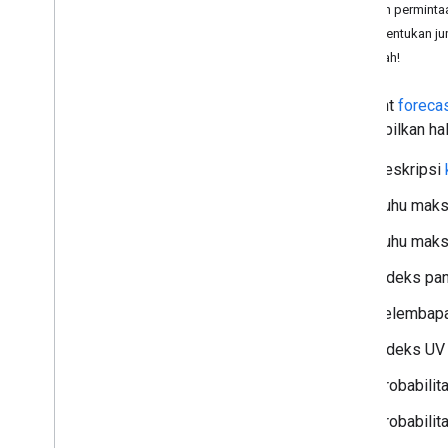
Contoh permintaa
Menentukan jum
Menggunakan Weather API
Cobalah!
Membuat permintaan
Mendapatkan kondisi saat ini
Endpoint
foreca
Mendapatkan perkiraan harian
menampilkan hal 
Dapatkan perkiraan per jam
Dapatkan histori per jam
Deskripsi
Mendapatkan peringatan cuaca
Suhu maks
Prakiraan cuaca per menit dan peta
cuaca
Suhu maksi
Memahami respons
Indeks pa
Kelembapan
Indeks UV
Probabilit
Probabilita