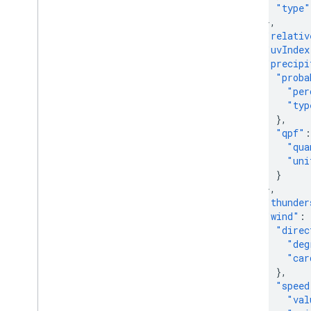
"type"
},
"relativ
"uvIndex
"precipi
"proba
"per
"typ
},
"qpf"
:
"qua
"uni
}
},
"thunder
"wind"
:
"direc
"deg
"car
},
"speed
"val