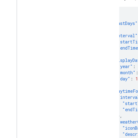
{
"forecastDays"
{
"interval"
"startTi
"endTim
},
"displayDa
"year"
:
"month"
"day"
:
1
},
"daytimeFo
"interva
"start
"endTi
},
"weather
"iconB
"descr