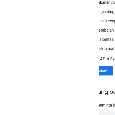
Tekanan p
Angin ding
Arah
, kece
Ketebalan
Visibilita
Waktu mata
Dengan APIs Exp
Cobalah!
Tentang pe
Untuk meminta ko