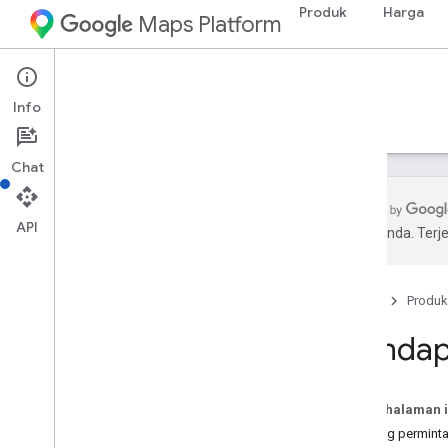
Produk
Harga
Maps Platform
Environment
Weather API
Info
Panduan
Referensi
Referensi
Chat
API
pilihan Anda. Te
Weather API
Ringkasan
Beranda
Produk
Mencoba demo Weather API
Cakupan negara dan wilayah
Mendapa
Penyiapan
Menyiapkan Weather API
Pada halaman i
Mendapatkan dan menggunakan Kunci
Tentang perminta
Demo Maps