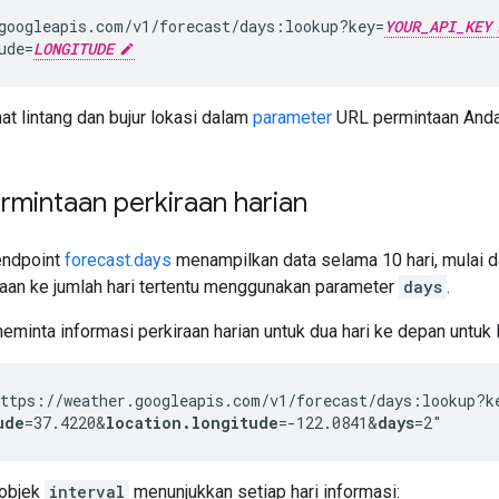
googleapis.com/v1/forecast/days:lookup?key=
YOUR_API_KEY
ude=
LONGITUDE
at lintang dan bujur lokasi dalam
parameter
URL permintaan Anda
mintaan perkiraan harian
 endpoint
forecast.days
menampilkan data selama 10 hari, mulai da
aan ke jumlah hari tertentu menggunakan parameter
days
.
eminta informasi perkiraan harian untuk dua hari ke depan untuk
ttps://weather.googleapis.com/v1/forecast/days:lookup?k
ude
=37.4220
&
location.longitude
=-122.0841
&
days
=2"
 objek
interval
menunjukkan setiap hari informasi: