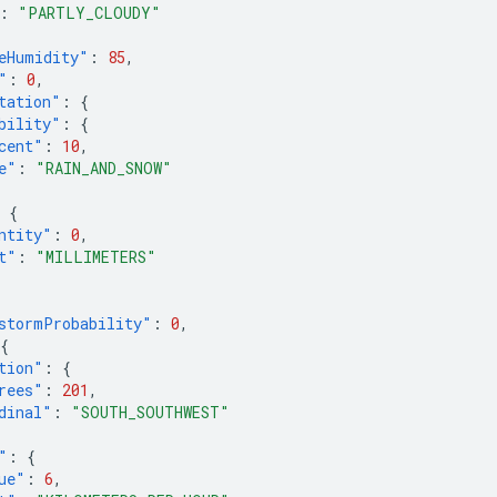
:
"PARTLY_CLOUDY"
eHumidity"
:
85
,
"
:
0
,
tation"
:
{
bility"
:
{
cent"
:
10
,
e"
:
"RAIN_AND_SNOW"
{
ntity"
:
0
,
t"
:
"MILLIMETERS"
stormProbability"
:
0
,
{
tion"
:
{
rees"
:
201
,
dinal"
:
"SOUTH_SOUTHWEST"
"
:
{
ue"
:
6
,