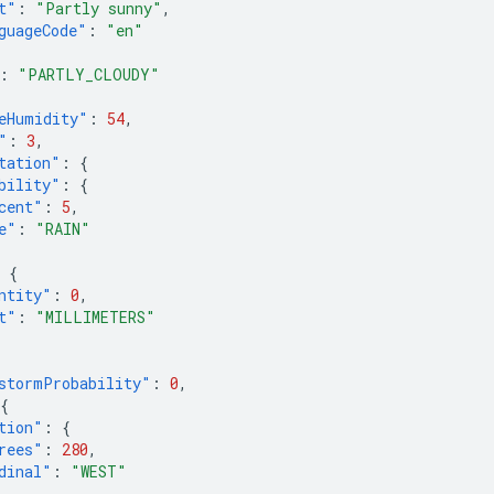
t"
:
"Partly sunny"
,
guageCode"
:
"en"
:
"PARTLY_CLOUDY"
eHumidity"
:
54
,
"
:
3
,
tation"
:
{
bility"
:
{
cent"
:
5
,
e"
:
"RAIN"
{
ntity"
:
0
,
t"
:
"MILLIMETERS"
stormProbability"
:
0
,
{
tion"
:
{
rees"
:
280
,
dinal"
:
"WEST"