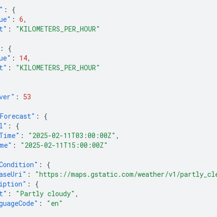
"
:
{
ue"
:
6
,
t"
:
"KILOMETERS_PER_HOUR"
:
{
ue"
:
14
,
t"
:
"KILOMETERS_PER_HOUR"
ver"
:
53
Forecast"
:
{
l"
:
{
Time"
:
"2025-02-11T03:00:00Z"
,
me"
:
"2025-02-11T15:00:00Z"
Condition"
:
{
aseUri"
:
"https://maps.gstatic.com/weather/v1/partly_cl
iption"
:
{
t"
:
"Partly cloudy"
,
guageCode"
:
"en"