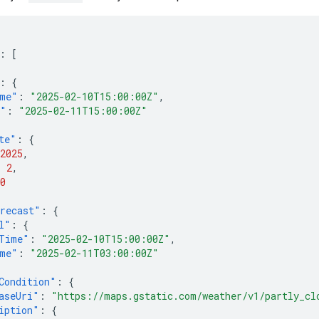
:
[
:
{
me"
:
"2025-02-10T15:00:00Z"
,
e"
:
"2025-02-11T15:00:00Z"
te"
:
{
2025
,
:
2
,
0
recast"
:
{
l"
:
{
Time"
:
"2025-02-10T15:00:00Z"
,
me"
:
"2025-02-11T03:00:00Z"
Condition"
:
{
aseUri"
:
"https://maps.gstatic.com/weather/v1/partly_cl
iption"
:
{