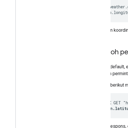
https://weather.
&
location.longit
Sertakan koordin
Contoh per
Secara default,
cakupan permint
Contoh berikut m
curl -X GET "h
&
location.latit
Dalam respons,