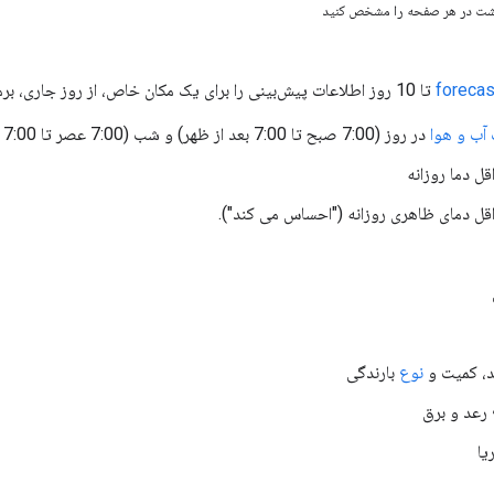
گشت در هر صفحه را مشخص کنید
forecas
تا 10 روز اطلاعات پیش‌بینی را برای یک مکان خاص، از روز جاری، برمی‌گرداند. API موارد زیر را برمی گرداند:
ب و هوا
در روز (7:00 صبح تا 7:00 بعد از ظهر) و شب (7:00 عصر تا 7:00 صبح) با
ل دما روزانه
قل دمای ظاهری روزانه ("احساس می کند").
د، کمیت و
نوع
بارندگی
رعد و برق
یا