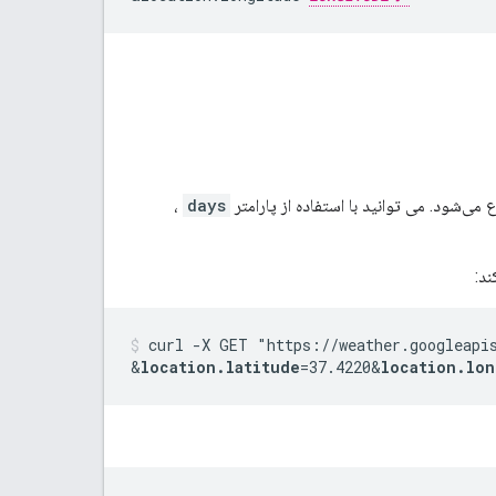
،
days
curl -X GET "https://weather.googleapi
&
location.latitude
=37.4220
&
location.lon