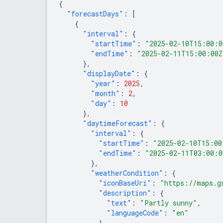
{
"forecastDays"
:
[
{
"interval"
:
{
"startTime"
:
"2025-02-10T15:00:0
"endTime"
:
"2025-02-11T15:00:00Z
},
"displayDate"
:
{
"year"
:
2025
,
"month"
:
2
,
"day"
:
10
},
"daytimeForecast"
:
{
"interval"
:
{
"startTime"
:
"2025-02-10T15:00
"endTime"
:
"2025-02-11T03:00:0
},
"weatherCondition"
:
{
"iconBaseUri"
:
"https://maps.g
"description"
:
{
"text"
:
"Partly sunny"
,
"languageCode"
:
"en"
},