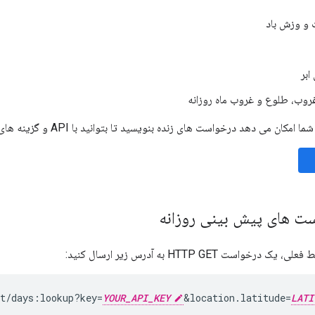
و وزش باد
بر
روب، طلوع و غروب ماه روزانه
ست های پیش بینی روزانه
واست HTTP GET به آدرس زیر ارسال کنید:
st/days:lookup?key=
YOUR_API_KEY
&
location.latitude=
LATI