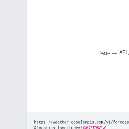
https://weather.googleapis.com/v1/foreca
&
location.longitude=
LONGITUDE