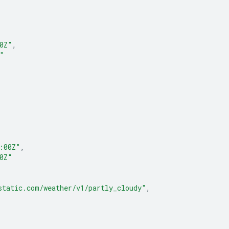
0Z"
,
"
:00Z"
,
0Z"
static.com/weather/v1/partly_cloudy"
,