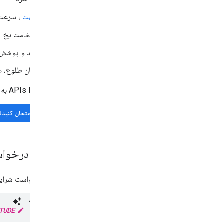
جهت
، سرعت 
ضخامت یخ
دید و پوشش ا
زمان طلوع، غ
APIs Explorer به شما امکان می دهد درخواست های زنده بنویسید تا بتوانید با API و گزینه های API آشنا شوید:
آن را امتحان کنید!
درباره درخوا
برای درخواست شرایط فعلی، یک درخ
TUDE