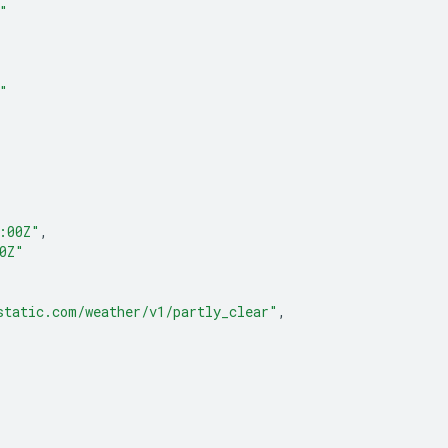
"
"
:00Z"
,
0Z"
static.com/weather/v1/partly_clear"
,