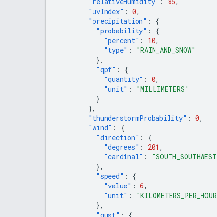
"relativeHumidity"
:
85
,
"uvIndex"
:
0
,
"precipitation"
:
{
"probability"
:
{
"percent"
:
10
,
"type"
:
"RAIN_AND_SNOW"
},
"qpf"
:
{
"quantity"
:
0
,
"unit"
:
"MILLIMETERS"
}
},
"thunderstormProbability"
:
0
,
"wind"
:
{
"direction"
:
{
"degrees"
:
201
,
"cardinal"
:
"SOUTH_SOUTHWEST
},
"speed"
:
{
"value"
:
6
,
"unit"
:
"KILOMETERS_PER_HOUR
},
"gust"
:
{