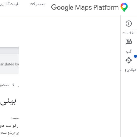
محصولات
قیمت‌گذاری
Maps Platform
Weather API
Environment
اطلاعات
راهنما
مرجع
منابع
گپ
میانای برنامه‌سازی کاربردی
API آب و هوا
صفحه اصلی
محصول
نمای کلی
نسخه ی نمایشی Weather API را امتحان
پیش بینی ر
کنید
پوشش کشور و منطقه
در این صفحه
راه اندازی
درباره درخواست های 
API Weather را تنظیم کنید
نمونه های درخواست پ
دریافت و استفاده از کلید نمایشی نقشه‌ها