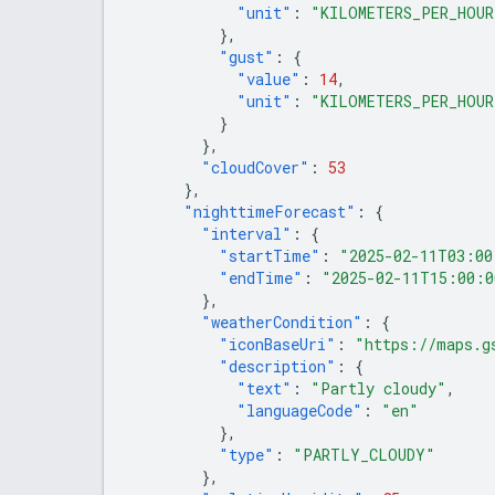
"unit"
:
"KILOMETERS_PER_HOUR
},
"gust"
:
{
"value"
:
14
,
"unit"
:
"KILOMETERS_PER_HOUR
}
},
"cloudCover"
:
53
},
"nighttimeForecast"
:
{
"interval"
:
{
"startTime"
:
"2025-02-11T03:00
"endTime"
:
"2025-02-11T15:00:0
},
"weatherCondition"
:
{
"iconBaseUri"
:
"https://maps.g
"description"
:
{
"text"
:
"Partly cloudy"
,
"languageCode"
:
"en"
},
"type"
:
"PARTLY_CLOUDY"
},