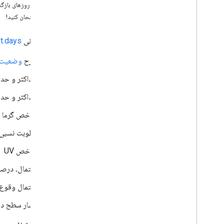
تعداد روزهای باز
آن را امتحان کنید!
کار با API آب و هوا
درخواست دادن
نقطه پایانی
t.days
شرایط فعلی را دریافت کنید
پیش بینی روزانه را دریافت کنید
شرح
وضعیت آ
دریافت پیش بینی ساعتی
حداکثر و حداق
تاریخچه ساعتی را دریافت کنید
دریافت هشدار آب و هوا
حداکثر و حدا
پیش‌بینی دقیقه‌ای و نقشه‌های هواشناسی
شاخص گرما
پاسخ را درک کنید
رطوبت نسبی
شاخص UV
احتمال، درص
احتمال وقوع 
فشار سطح در
باد سرد