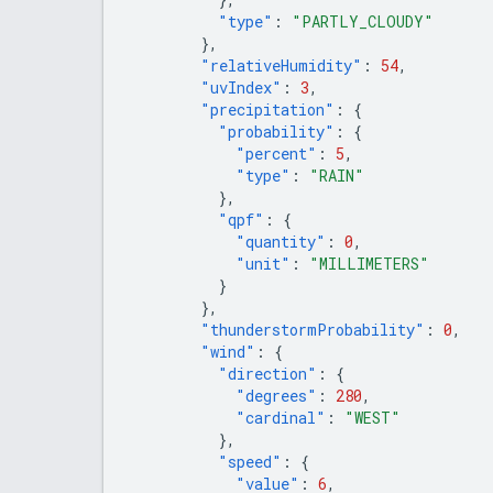
"type"
:
"PARTLY_CLOUDY"
},
"relativeHumidity"
:
54
,
"uvIndex"
:
3
,
"precipitation"
:
{
"probability"
:
{
"percent"
:
5
,
"type"
:
"RAIN"
},
"qpf"
:
{
"quantity"
:
0
,
"unit"
:
"MILLIMETERS"
}
},
"thunderstormProbability"
:
0
,
"wind"
:
{
"direction"
:
{
"degrees"
:
280
,
"cardinal"
:
"WEST"
},
"speed"
:
{
"value"
:
6
,