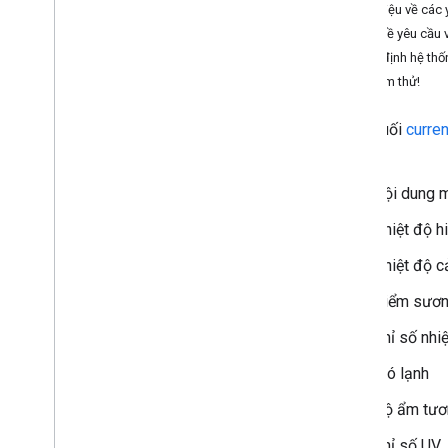
Giới thiệu về các 
Làm việc với Weather API
Ví dụ về yêu cầu v
Tạo yêu cầu
Chỉ định hệ thố
Nhận thông tin về điều kiện hiện tại
Hãy làm thử!
Xem thông tin dự báo hằng ngày
Nhận thông tin dự báo hằng giờ
Điểm cuối
curre
Xem lịch sử hàng giờ
sau:
Nhận cảnh báo thời tiết
Nội dung m
Dự báo theo phút và bản đồ thời tiết
Hiểu phản hồi
Nhiệt độ hi
Nhiệt độ c
Điểm sươ
Chỉ số nhiệ
Gió lạnh
Độ ẩm tươ
Chỉ số UV