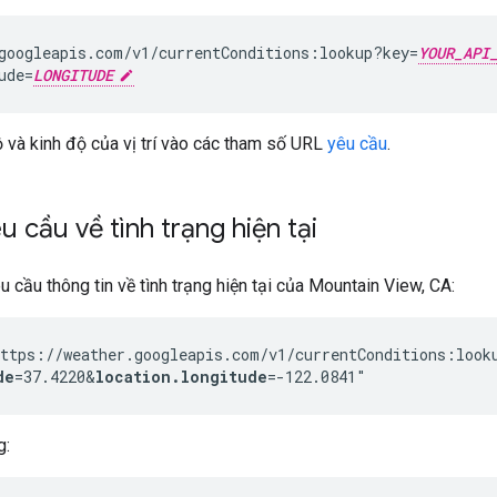
googleapis.com/v1/currentConditions:lookup?key=
YOUR_API
ude=
LONGITUDE
 và kinh độ của vị trí vào các tham số URL
yêu cầu
.
u cầu về tình trạng hiện tại
u cầu thông tin về tình trạng hiện tại của Mountain View, CA:
ttps://weather.googleapis.com/v1/currentConditions:look
de
=37.4220&
location.longitude
g: