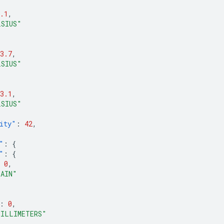
.1
,
LSIUS"
3.7
,
LSIUS"
3.1
,
LSIUS"
ity"
:
42
,
"
:
{
"
:
{
0
,
RAIN"
:
0
,
MILLIMETERS"