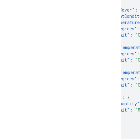
},
"cloudCover"
:
"currentCondit
"temperature
"degrees"
:
"unit"
:
"
},
"maxTempera
"degrees"
:
"unit"
:
"
},
"minTempera
"degrees"
:
"unit"
:
"
},
"qpf"
:
{
"quantity"
"unit"
:
"
}
}
}