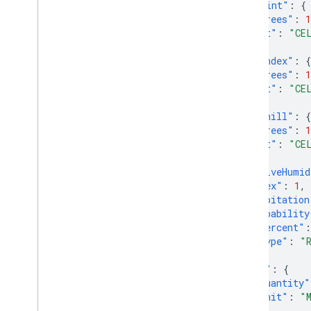
"dewPoint"
:
{
"degrees"
:
1
"unit"
:
"CE
},
"heatIndex"
:
{
"degrees"
:
1
"unit"
:
"CE
},
"windChill"
:
{
"degrees"
:
1
"unit"
:
"CE
},
"relativeHumid
"uvIndex"
:
1
,
"precipitation
"probability
"percent"
:
"type"
:
"
},
"qpf"
:
{
"quantity"
"unit"
:
"
}