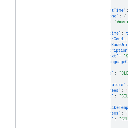
{
"currentTime"
"timeZone"
:
{
"id"
:
"Amer
},
"isDaytime"
:
"weatherCondit
"iconBaseUri
"description
"text"
:
"
"languageC
},
"type"
:
"CL
},
"temperature"
"degrees"
:
1
"unit"
:
"CE
},
"feelsLikeTem
"degrees"
:
1
"unit"
:
"CE
},