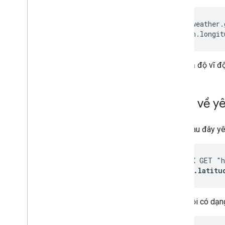
https://weather.
&
location.longit
Đưa toạ độ vĩ độ
Ví dụ về yê
Ví dụ sau đây yê
curl -X GET "h
location.latitu
Phản hồi có dạn