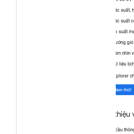
Xác suất, 
Xác suất 
Áp suất m
Hướng gi
Tầm nhìn 
Dữ liệu lị
APIs Explorer ch
Hãy làm thử!
Giới thiệu 
Để yêu cầu thông