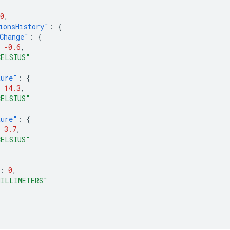
0
,
ionsHistory"
:
{
Change"
:
{
-0.6
,
CELSIUS"
ture"
:
{
14.3
,
CELSIUS"
ture"
:
{
3.7
,
CELSIUS"
:
0
,
MILLIMETERS"