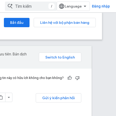
/
Đăng nhập
Bắt đầu
Liên hệ với bộ phận bán hàng
u tiên. Bản dịch
 tin này có hữu ích không cho bạn không?
Gửi ý kiến phản hồi