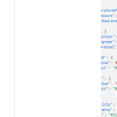
},
"thunderstormP
"airPressure"
"meanSeaLeve
},
"wind"
:
{
"direction"
:
"degrees"
:
"cardinal"
},
"speed"
:
{
"value"
:
8
"unit"
:
"
},
"gust"
:
{
"value"
:
1
"unit"
:
"
}
},
"visibility"
:
"distance"
:
"unit"
:
"KI