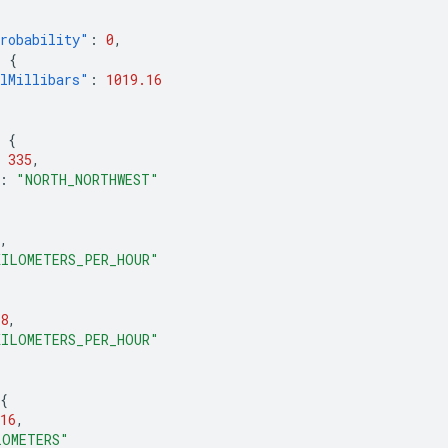
robability"
:
0
,
:
{
lMillibars"
:
1019.16
{
335
,
:
"NORTH_NORTHWEST"
,
KILOMETERS_PER_HOUR"
8
,
KILOMETERS_PER_HOUR"
{
16
,
LOMETERS"