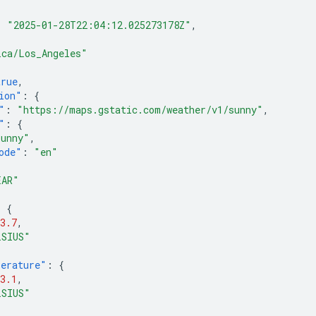
:
"2025-01-28T22:04:12.025273178Z"
,
ica/Los_Angeles"
true
,
ion"
:
{
"
:
"https://maps.gstatic.com/weather/v1/sunny"
,
"
:
{
Sunny"
,
ode"
:
"en"
EAR"
:
{
3.7
,
LSIUS"
perature"
:
{
3.1
,
LSIUS"