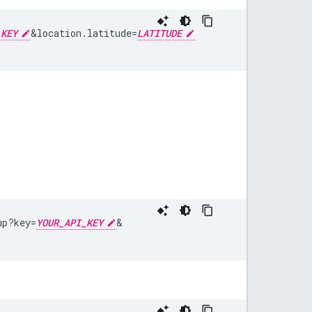
_KEY
&
location.latitude=
LATITUDE
up?key=
YOUR_API_KEY
&