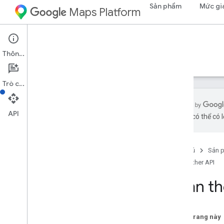
Sản phẩm
Mức gi
Maps Platform
Environment
Weather API
Thông tin
Hướng dẫn
Tài liệu tham khảo
Tài nguyên
Trò chuyện
API
bằng AI có thể có l
API thời tiết
Tổng quan
Trang chủ
Sản 
Dùng thử bản minh hoạ Weather API
Weather API
Phạm vi quốc gia và khu vực
Nhận thô
Thiết lập
Thiết lập Weather API
Lấy và sử dụng Maps Demo Key
Trên trang này