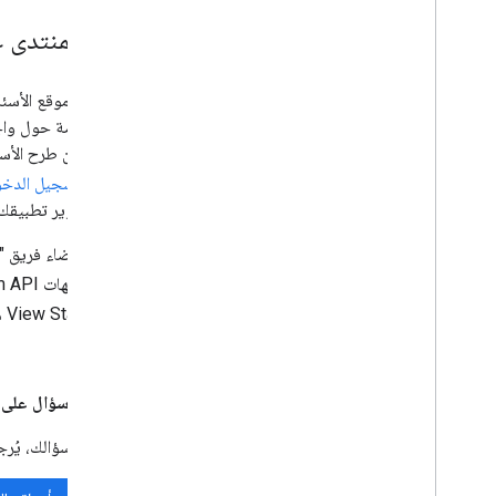
دعم المنتدى على verflow
نستخدم موقع الأسئل
يمكنك
تسجيل الدخ
حول تطوير تطبيقك 
حول واجهات Google Maps Platform API من خلال إضافة
View Static API من خلال إضافة
الصلة.
قبل نشر سؤال على Stack Overflow:
قبل نشر سؤالك، يُرج