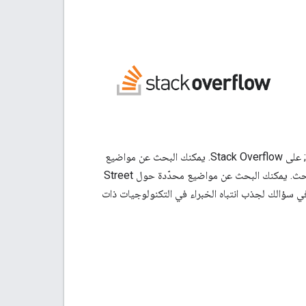
يراقب أعضاء فريق "منصة خرائط Google" عدة علامات ذات صلة بـ &quot;خرائط Google&quot; على Stack Overflow. يمكنك البحث عن مواضيع
إلى طلب البحث. يمكنك البحث عن مواضيع محدّدة حول Street
ي سؤالك لجذب انتباه الخبراء في التكنولوجيات ذات