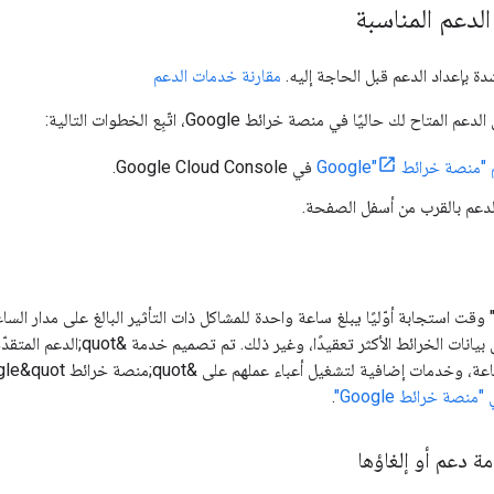
لدعم المناسبة
مقارنة خدمات الدعم
اح لك حاليًا في منصة خرائط Google، اتّبِع الخطوات التالية:
منصة خرائط Google"
في Google Cloud Console.
دعم بالقرب من أسفل الصفحة.
م" وقت استجابة أوّليًا يبلغ ساعة واحدة للمشاكل ذات التأثير البالغ على مدار ال
يل أعباء عملهم على &quot;منصة خرائط Google&quot; في مرحلة الإنتاج. لمزيد من المعلومات، اطّلِع على
نصة خرائط Google"
.
ة دعم أو إلغاؤها