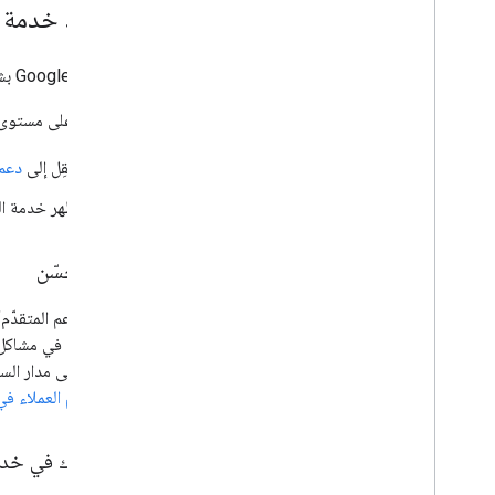
تحديد خدمة ا
تنصحك Google بشدة بإعداد الدعم قبل الحاجة إليه.
للاطّلاع على مستوى الدعم المت
انتقِل إلى
دعم "
تظهر خدمة ال
دعم محسّن
يوفّر "الدعم المتقدّ
سريعة على مدار الساعة، وخدمات إضافية لتشغ
فريق دعم العملاء في "م
الاشتراك في خدم