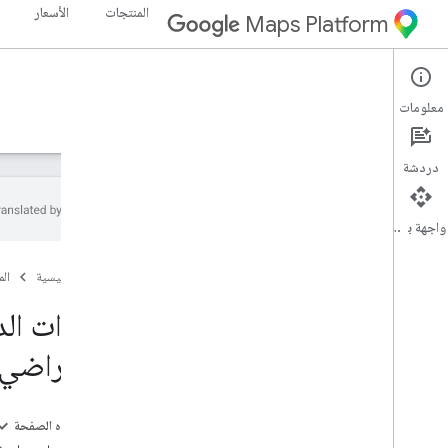
المنتجات
الأسعار
Maps Platform
Street View Static API
Web
معلومات
الأدلة
الموارد
دردشة
واجهة برمجة التطبيقات
الدعم
الصفحة الرئيسية
ال
خيارات الدعم
الأسئلة الشائعة حول "خرائط Google"
خيارات الد
الاطّلاع على آخر المعلومات
الافتراضي
رسائل الخطأ
الفوترة والمراقبة
على هذه الصفحة
الاستخدام والفوترة