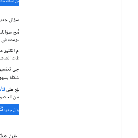
البحث عن أسئلة حالي
عند نشر سؤال جديد،
وضِّح سؤالك
معلومات في ا
قدِّم الكثير 
لقطات الشاشة
يُرجى تضمين
المشكلة بسهو
اطّلِع على
الأسئ
ضمان الحصول
طرح سؤال جديد
الإبلاغ عن مش