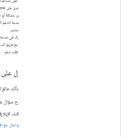
الحصول على مساعدة
إعداد التقارير والمراقبة
دعم المنتدى على Stack Overflow
الإبلاغ عن مشكلة أو 
السياسات والأحكام
تحديد خدمة الدعم ال
السياسات والإسناد
دعم محسّن
بنود الخدمة
الاشتراك في خدمة د
التواصل مع فريق الدعم 
إنشاء طلب دعم
الحصول على 
هل تشعر بأنّك عالق
طرح سؤال ع
يمكنك الإبلا
التواصل مع فريق