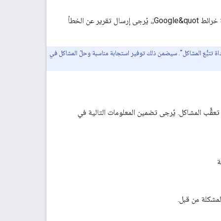
إذا كنت تعتقد أنّك عثرت على خطأ، أو إذا كان لديك طلب ميزة تريد مشاركته مع فريق &quot;منصة خرائط Google&quot;، يُرجى إرسال تقرير عن الخطأ
اة تتبُّع المشاكل". سيضمن ذلك توفير استجابة مناسبة وحلّ المشاكل في
Street View St، يمكنك الإبلاغ عنه في أداة تعقُّب المشاكل. يُرجى تضمين المعلومات التالية في
ة
لمشكلة من قبل.