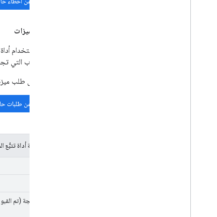
البحث عن أخطاء حال
طلبات الميزات
يمكنك استخدام أداة ت
إلى الأسباب التي تج
قبل إرسال طلب ميزة 
البحث عن طلبات حال
رموز حالة أداة تتبُّع ا
جديد
معيَّنة
قيد المعالجة (تم القبو