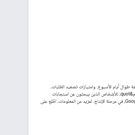
ساعة طوال أيام الأسبوع، وامتيازات تصعيد الطلبات،
والتحقيق في مشاكل بيانات الخرائط الأكثر تعقيدًا، وغير ذلك. تم تصميم خدمة &quot;الدعم المتقدّم&quot; للأشخاص الذين يبحثون عن استجابات