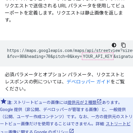
リクエストで送信される URL パラメータを使用してビュ
ーポートを定義します。リクエストは静止画像を返しま
す。
https://maps.googleapis.com/maps/api/streetview?size=
&fov=80&heading=70&pitch=0&key=
YOUR_API_KEY
&signatu
必須パラメータとオプション パラメータ、リクエストと
レスポンスの例については、
デベロッパー ガイド
をご覧
ください。
注:
ストリートビューの画像には
提供元が 2 種類
あります。
Google 提供（非公開、デベロッパーが管理する画像）と、一般提供
（公開、ユーザー作成コンテンツ）です。なお、一方の提供元のストリ
ートビュー画像だけを使用することはできません。詳細:
ストリートビ
ュー画像に関する Google のポリシー