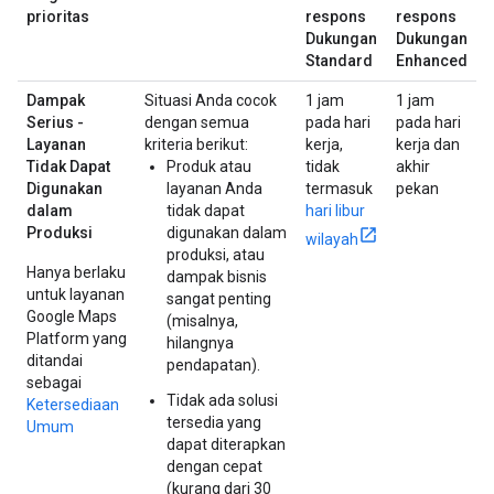
prioritas
respons
respons
Dukungan
Dukungan
Standard
Enhanced
Dampak
Situasi Anda cocok
1 jam
1 jam
Serius -
dengan semua
pada hari
pada hari
Layanan
kriteria berikut:
kerja,
kerja dan
Tidak Dapat
Produk atau
tidak
akhir
Digunakan
layanan Anda
termasuk
pekan
dalam
tidak dapat
hari libur
Produksi
digunakan dalam
wilayah
produksi, atau
Hanya berlaku
dampak bisnis
untuk layanan
sangat penting
Google Maps
(misalnya,
Platform yang
hilangnya
ditandai
pendapatan).
sebagai
Tidak ada solusi
Ketersediaan
tersedia yang
Umum
dapat diterapkan
dengan cepat
(kurang dari 30