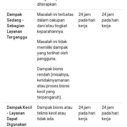
diterapkan.
Dampak
Masalah ini terbatas
24 jam
24 jam
Sedang -
dalam cakupan
pada hari
pada hari
Sebagian
dan/atau tingkat
kerja
kerja
Layanan
keparahannya.
Terganggu
Masalah ini tidak
memiliki dampak
yang terlihat oleh
pengguna.
Dampak bisnis
rendah (misalnya,
ketidaknyamanan
atau proses bisnis
kecil yang
terpengaruh).
Dampak Kecil
Dampak bisnis atau
24 jam
24 jam
- Layanan
teknis kecil atau
pada hari
pada hari
Dapat
tidak ada.
kerja
kerja
Digunakan