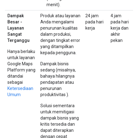
menit).
Dampak
Produk atau layanan
24 jam
4 jam
Besar -
Anda mengalami
pada hari
pada hari
Layanan
penurunan kualitas
kerja
kerja dan
Sangat
dalam produksi,
akhir
Terganggu
dengan tingkat error
pekan
yang ditampilkan
Hanya berlaku
kepada pengguna.
untuk layanan
Google Maps
Dampak bisnis
Platform yang
sedang (misalnya,
ditandai
bahaya hilangnya
sebagai
pendapatan atau
Ketersediaan
penurunan
Umum
produktivitas ).
Solusi sementara
untuk memitigasi
dampak bisnis yang
kritis tersedia dan
dapat diterapkan
dengan cepat