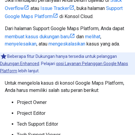
Jika mendapati pertanyaan Anda belum dijawab di
Stack
Overflow
atau
Issue Tracker
, buka halaman
Support
Google Maps Platform
di Konsol Cloud.
Dari halaman Support Google Maps Platform, Anda dapat
membuat kasus dukungan baru
dan
melihat
,
menyelesaikan
, atau
mengeskalasikan
kasus yang ada.
Beberapa fitur Dukungan hanya tersedia untuk pelanggan
Dukungan Enhanced
. Pelajari
opsi Layanan Pelanggan Google Maps
Platform
lebih lanjut.
Untuk mengelola kasus di konsol Google Maps Platform,
Anda harus memiliki salah satu peran berikut:
Project Owner
Project Editor
Tech Support Editor
Tech Support Viewer