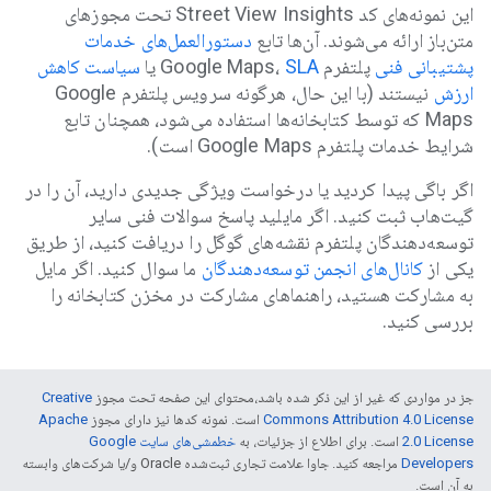
این نمونه‌های کد Street View Insights تحت مجوزهای
متن‌باز ارائه می‌شوند. آن‌ها تابع
دستورالعمل‌های خدمات
پشتیبانی فنی
پلتفرم Google Maps،
SLA
یا
سیاست کاهش
ارزش
نیستند (با این حال، هرگونه سرویس پلتفرم Google
Maps که توسط کتابخانه‌ها استفاده می‌شود، همچنان تابع
شرایط خدمات پلتفرم Google Maps است).
اگر باگی پیدا کردید یا درخواست ویژگی جدیدی دارید، آن را در
گیت‌هاب ثبت کنید. اگر مایلید پاسخ سوالات فنی سایر
توسعه‌دهندگان پلتفرم نقشه‌های گوگل را دریافت کنید، از طریق
یکی از
کانال‌های انجمن توسعه‌دهندگان
ما سوال کنید. اگر مایل
به مشارکت هستید، راهنماهای مشارکت در مخزن کتابخانه را
بررسی کنید.
جز در مواردی که غیر از این ذکر شده باشد،‌محتوای این صفحه تحت مجوز
Creative
Commons Attribution 4.0 License
است. نمونه کدها نیز دارای مجوز
Apache
2.0 License
است. برای اطلاع از جزئیات، به
خطمشی‌های سایت Google
Developers‏
مراجعه کنید. جاوا علامت تجاری ثبت‌شده Oracle و/یا شرکت‌های وابسته
به آن است.