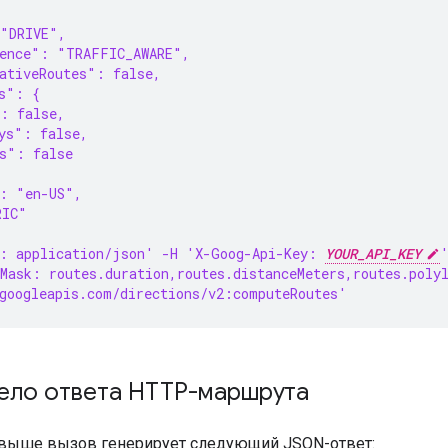
 "DRIVE",
rence": "TRAFFIC_AWARE",
ativeRoutes": false,
s": {
: false,
ys": false,
s": false
": "en-US",
RIC"
: application/json' -H 'X-Goog-Api-Key: 
YOUR_API_KEY
Mask: routes.duration,routes.distanceMeters,routes.poly
googleapis.com/directions/v2:computeRoutes'
Тело ответа HTTP-маршрута
выше вызов генерирует следующий JSON-ответ: