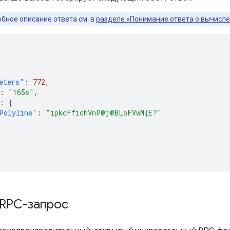
бное описание ответа см. в
разделе «Понимание ответа о вычисл
eters"
:
772
,
:
"165s"
,
:
{
Polyline"
:
"ipkcFfichVnP@j@BLoFVwM{E?"
RPC-запрос