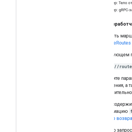
Пример: Тело о
Что можно делать с маршрутом
Пример: gRPC-з
Получить маршрут
Получить маршрут
Разработч
Выберите поля для возврата
Укажите местоположения для
Получить марш
маршрута
computeRoutes
Просмотрите ответ маршрута
Обработка ошибок запроса
В следующем п
Запросить другие типы маршрутов
https://rout
Настройка маршрутов для типов
транспортных средств
Включите пара
Установите путевые точки на
маршруте
назначения, а
Выберите параметры трафика
дополнительно
Выбрать другие варианты маршрута
Ответ содержи
информацию
Вычислить матрицу маршрутов
«Выбор возвр
Обзор матрицы вычислений
маршрутов
Пример запрос
Что вы можете сделать с матрицей