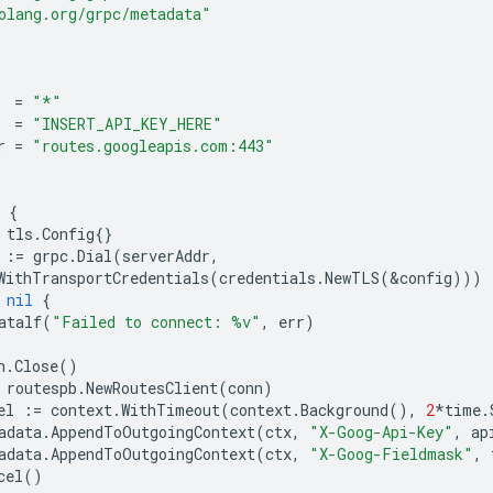
olang.org/grpc/metadata"
=
"*"
=
"INSERT_API_KEY_HERE"
r
=
"routes.googleapis.com:443"
{
tls
.
Config
{}
:=
grpc
.
Dial
(
serverAddr
,
WithTransportCredentials
(
credentials
.
NewTLS
(
&
config
)))
nil
{
atalf
(
"Failed to connect: %v"
,
err
)
n
.
Close
()
routespb
.
NewRoutesClient
(
conn
)
el
:=
context
.
WithTimeout
(
context
.
Background
(),
2
*
time
.
adata
.
AppendToOutgoingContext
(
ctx
,
"X-Goog-Api-Key"
,
ap
adata
.
AppendToOutgoingContext
(
ctx
,
"X-Goog-Fieldmask"
,
cel
()