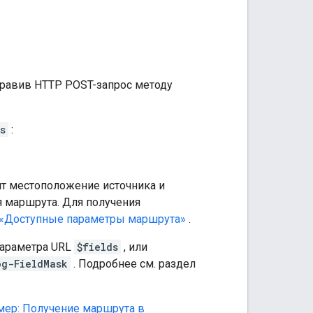
равив HTTP POST-запрос методу
s
:
ит местоположение источника и
я маршрута. Для получения
«Доступные параметры маршрута»
.
параметра URL
$fields
, или
og-FieldMask
. Подробнее см. раздел
мер: Получение маршрута в