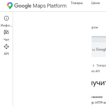
Товары
Цена
Maps Platform
Web Services
Routes API
Информация
Руководства
Справочные материалы
Ресурсы
Чат
API
Routes API
Главная
Товар
Попробуйте демо-версию Compute
Routes
Routes API
Получи
Настройка
Настройте API маршрутов
Содержание
Вычислить маршруты
Пример: HTTP-з
Обзор вычислений маршрутов