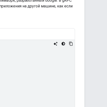
мворк, разработанный Google. В gRPC
риложения на другой машине, как если