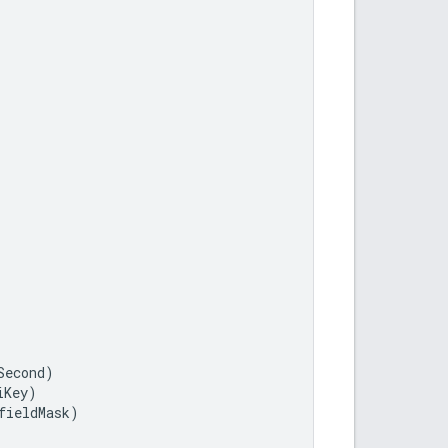
Second
)
iKey
)
fieldMask
)