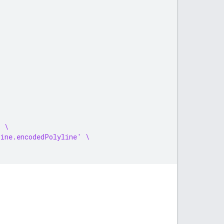
' \
line.encodedPolyline' \