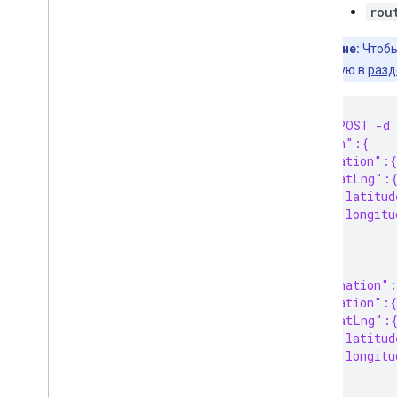
rou
Примечание:
Чтобы
расположенную в
разд
curl -X POST -d
  "origin":{
    "location":{
      "latLng":
        "latitud
        "longitu
      }
    }
  },
  "destination":
    "location":{
      "latLng":
        "latitud
        "longitu
      }
    }