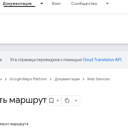
Документация
Блог
Сообщество
Эта страница переведена с помощью
Cloud Translation API
.
ы
Google Maps Platform
Документация
Web Services
ть маршрут
апрос маршрута