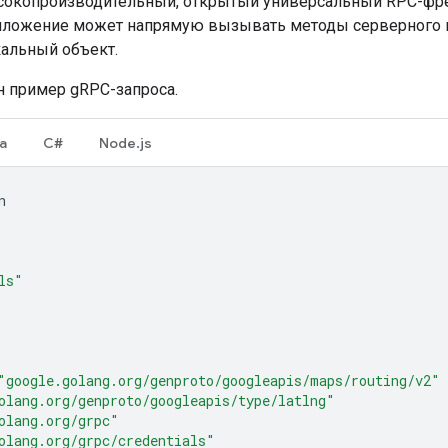
сокопроизводительный, открытый универсальный RPC-фрей
иложение может напрямую вызывать методы серверного п
кальный объект.
 пример gRPC-запроса.
a
C#
Node.js
n
ls"
"google.golang.org/genproto/googleapis/maps/routing/v2"
olang.org/genproto/googleapis/type/latlng"
olang.org/grpc"
olang.org/grpc/credentials"