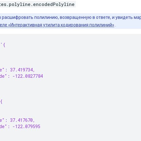
tes.polyline.encodedPolyline
 расшифровать полилинию, возвращенную в ответе, и увидеть мар
еле «Интерактивная утилита кодирования полилиний»
.
 '{
{
e": 37.419734,
de": -122.0827784
{
{
e": 37.417670,
de": -122.079595