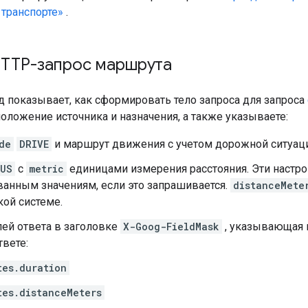
транспорте»
.
HTTP-запрос маршрута
 показывает, как сформировать тело запроса для запроса
оложение источника и назначения, а также указываете:
de
DRIVE
и маршрут движения с учетом дорожной ситуац
US
с
metric
единицами измерения расстояния. Эти настро
ванным значениям, если это запрашивается.
distanceMete
ой системе.
ей ответа в заголовке
X-Goog-FieldMask
, указывающая 
твете:
tes.duration
tes.distanceMeters