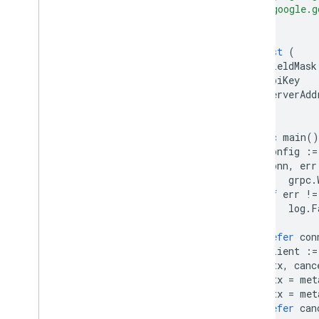
"google.g
)
const
(
fieldMask
apiKey
serverAdd
)
func
main
()
config
:=
conn
,
err
grpc
.
if
err
!=
log
.
F
}
defer
con
client
:=
ctx
,
canc
ctx
=
met
ctx
=
met
defer
can