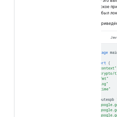
gRPC
— это вы
клиентское пр
бы это был ло
Ниже приведён
Идти
Jav
package
mai
import
(
"context"
"crypto/t
"fmt"
"log"
"time"
routespb
"google.g
"google.g
"google.g