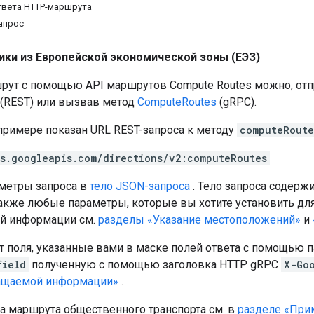
твета HTTP-маршрута
апрос
ики из Европейской экономической зоны (ЕЭЗ)
рут с помощью API маршрутов Compute Routes можно, отп
(REST) ​​или вызвав метод
ComputeRoutes
(gRPC).
римере показан URL REST-запроса к методу
computeRoute
es.googleapis.com/directions/v2:computeRoutes
метры запроса в
тело JSON-запроса
. Тело запроса содерж
 также любые параметры, которые вы хотите установить дл
й информации см.
разделы «Указание местоположений»
и
т поля, указанные вами в маске полей ответа с помощью 
field
полученную с помощью заголовка HTTP gRPC
X-Go
ащаемой информации»
.
а маршрута общественного транспорта см. в
разделе «При