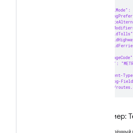
  },
  "travelMode":
  "routingPrefe
  "computeAltern
  "routeModifier
    "avoidTolls"
    "avoidHighwa
    "avoidFerrie
  },
  "languageCode
  "units": "MET
}' \
-H 'Content-Type
-H 'X-Goog-Field
'https://routes.
Пример: 
Приведённый 