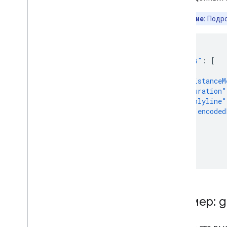
Примечание:
Подро
{
"routes"
:
[
{
"distanceM
"duration"
"polyline"
"encoded
}
}
]
}
Пример: g