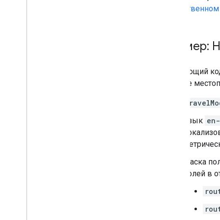
маршрутов
общественном 
Получить матрицу маршрута
Выберите тип транспортного
средства
Пример: 
Выберите параметры матрицы
маршрута
Следующий код
Переход на новую версию
задаете местоп
Зачем переходить на Routes API?
travelMo
Миграция с API Directions или
Distance Matrix
Язык
en-
Переход с предварительной версии
Routes на GA
локализо
метрическ
Утилиты
Маска пол
Интерактивная утилита для работы
полей в о
с полилиниями
rou
rou