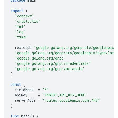
package
main
import
(
"context"
"crypto/tls"
"fmt"
"log"
"time"
routespb
"google.golang.org/genproto/googleapis/
"google.golang.org/genproto/googleapis/type/latl
"google.golang.org/grpc"
"google.golang.org/grpc/credentials"
"google.golang.org/grpc/metadata"
)
const
(
fieldMask
=
"*"
apiKey
=
"INSERT_API_KEY_HERE"
serverAddr
=
"routes.googleapis.com:443"
)
func
main
()
{