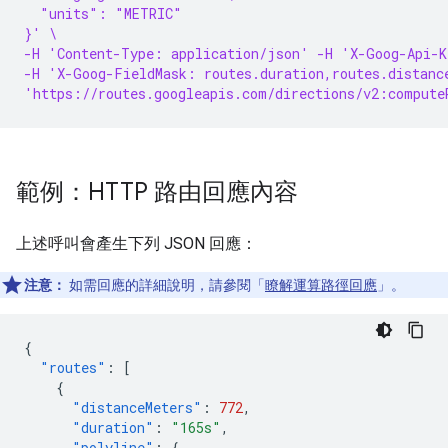
  "units": "METRIC"
}' \
-H 'Content-Type: application/json' -H 'X-Goog-Api-K
-H 'X-Goog-FieldMask: routes.duration,routes.distanc
'https://routes.googleapis.com/directions/v2:compute
範例：HTTP 路由回應內容
上述呼叫會產生下列 JSON 回應：
注意：
如需回應的詳細說明，請參閱「
瞭解運算路徑回應
」。
{
"routes"
:
[
{
"distanceMeters"
:
772
,
"duration"
:
"165s"
,
"polyline"
:
{