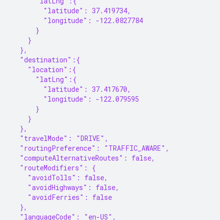
      "latLng":{
        "latitude": 37.419734,
        "longitude": -122.0827784
      }
    }
  },
  "destination":{
    "location":{
      "latLng":{
        "latitude": 37.417670,
        "longitude": -122.079595
      }
    }
  },
  "travelMode": "DRIVE",
  "routingPreference": "TRAFFIC_AWARE",
  "computeAlternativeRoutes": false,
  "routeModifiers": {
    "avoidTolls": false,
    "avoidHighways": false,
    "avoidFerries": false
  },
  "languageCode": "en-US",