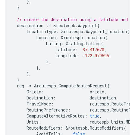
},
}
// create the destination using a latitude and lo
destination
:=
&
routespb
.
Waypoint
{
LocationType
:
&
routespb
.
Waypoint_Location
{
Location
:
&
routespb
.
Location
{
LatLng
:
&
latlng
.
LatLng
{
Latitude
:
37.417670
,
Longitude
:
-
122.079595
,
},
},
},
}
req
:=
&
routespb
.
ComputeRoutesRequest
{
Origin
:
origin
,
Destination
:
destination
,
TravelMode
:
routespb
.
RouteTrav
RoutingPreference
:
routespb
.
RoutingPr
ComputeAlternativeRoutes
:
true
,
Units
:
routespb
.
Units_MET
RouteModifiers
:
&
routespb
.
RouteModifiers
{
AvoidTolls
:
false
,