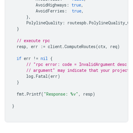
AvoidHighways
:
true
,
AvoidFerries
:
true
,
},
PolylineQuality
:
routespb
.
PolylineQuality_OV
}
// execute rpc
resp
,
err
:=
client
.
ComputeRoutes
(
ctx
,
req
)
if
err
!=
nil
{
// "rpc error: code = InvalidArgument desc =
// argument" may indicate that your project 
log
.
Fatal
(
err
)
}
fmt
.
Printf
(
"Response: %v"
,
resp
)
}