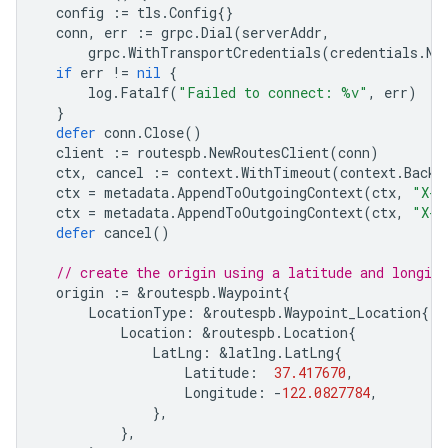
config
:=
tls
.
Config
{}
conn
,
err
:=
grpc
.
Dial
(
serverAddr
,
grpc
.
WithTransportCredentials
(
credentials
.
Ne
if
err
!=
nil
{
log
.
Fatalf
(
"Failed to connect: %v"
,
err
)
}
defer
conn
.
Close
()
client
:=
routespb
.
NewRoutesClient
(
conn
)
ctx
,
cancel
:=
context
.
WithTimeout
(
context
.
Backg
ctx
=
metadata
.
AppendToOutgoingContext
(
ctx
,
"X-G
ctx
=
metadata
.
AppendToOutgoingContext
(
ctx
,
"X-G
defer
cancel
()
// create the origin using a latitude and longitu
origin
:=
&
routespb
.
Waypoint
{
LocationType
:
&
routespb
.
Waypoint_Location
{
Location
:
&
routespb
.
Location
{
LatLng
:
&
latlng
.
LatLng
{
Latitude
:
37.417670
,
Longitude
:
-
122.0827784
,
},
},