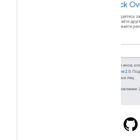
Stack Ov
Обращайтесь з
помогайте друг
создавайте ре
Карт.
Если не указано иное, к
лицензии Apache 2.0
. По
аффилированных лиц.
Последнее обновление: 2
Stack Overflow