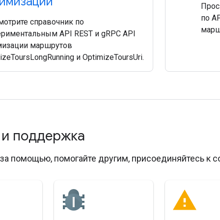
имизации
Прос
по A
мотрите справочник по
марш
ериментальным API REST и gRPC API
мизации маршрутов
izeToursLongRunning и OptimizeToursUri.
 и поддержка
за помощью, помогайте другим, присоединяйтесь к с