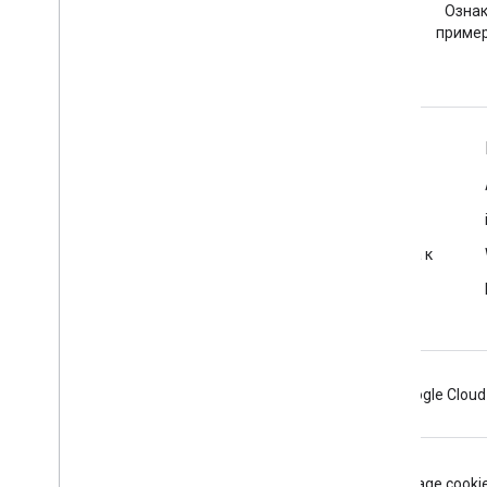
Задайте вопрос с тегом
Ознак
google-maps.
пример
Подробнее
Часто задаваемые вопросы
Исследователь возможностей
Рекомендации по обеспечению безопасности доступа к
API
Оптимизация использования веб-сервисов
Android
Chrome
Firebase
Google Cloud
Условия использования
Конфиденциальность
Manage cooki