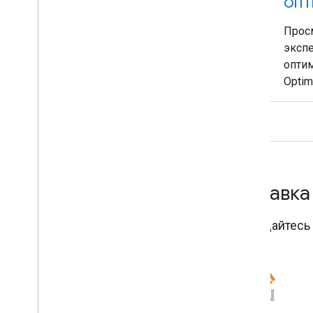
опт
Прос
эксп
опти
Optim
Справка
Обращайтесь 