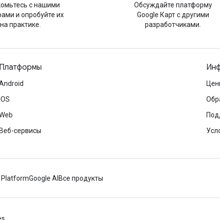
омьтесь с нашими
Обсуждайте платформу
ами и опробуйте их
Google Карт с другими
на практике.
разработчиками.
Платформы
Инф
Android
Цен
iOS
Обр
Web
Под
Веб-сервисы
Усл
 Platform
Google AI
Все продукты
es