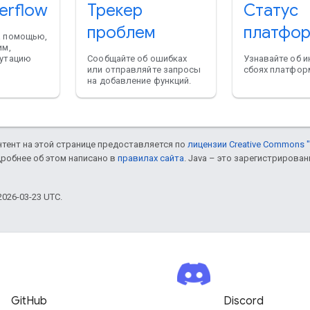
erflow
Трекер
Статус
проблем
платфо
а помощью,
им,
путацию
Сообщайте об ошибках
Узнавайте об и
или отправляйте запросы
сбоях платфор
на добавление функций.
онтент на этой странице предоставляется по
лицензии Creative Commons "
дробнее об этом написано в
правилах сайта
. Java – это зарегистрирова
026-03-23 UTC.
GitHub
Discord