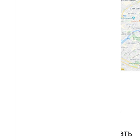
Список параметров
Экспериментальные функции
Уклонение от разворота
Цели
Одиночные неблокирующие
оптимизации
Стоимость загрузки
Рекомендации
Лучшие практики веб-сервисов
Начать