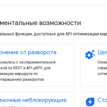
ментальные возможности
льные функции, доступные для API оптимизации мар
settings_suggest
онение от разворота
Це
комьтесь с экспериментальной
Озна
кой по REST и API gRPC для
спра
мизации маршрута по
опти
отвращению разворотов.
energy_savings_leaf
ночные неблокирующие
Сто