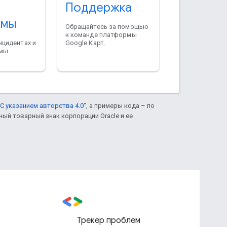
Поддержка
рмы
Обращайтесь за помощью
к команде платформы
нцидентах и
Google Карт.
мы.
С указанием авторства 4.0"
, а примеры кода – по
нный товарный знак корпорации Oracle и ее
Трекер проблем