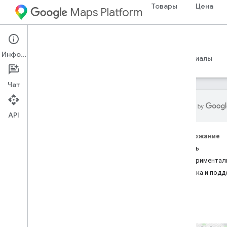
Товары
Цена
Maps Platform
Route Optimization API
Информация
Руководства
Примеры
Справочные материалы
Чат
API
Route Optimization API
Содержание
Обзор
Начать
Экспериментал
Essentials
Справка и под
Как настроить проект Google Cloud
Сделайте свой API-запрос
Интерпретируйте ответ
Ключевые идеи