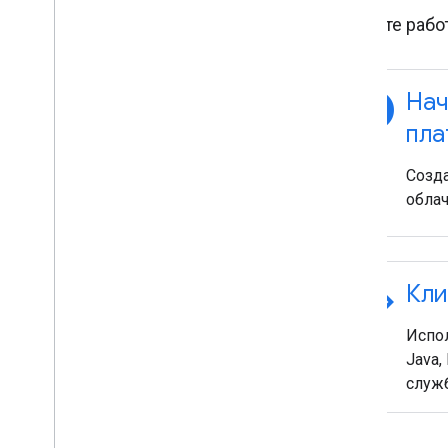
Начните рабо
explore
Нач
пла
Созда
облач
code
Кли
Испол
Java,
служ