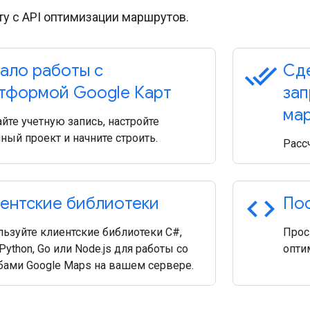
ту с API оптимизации маршрутов.
done_all
ало работы с
Сде
тформой Google Карт
зап
ма
йте учетную запись, настройте
ный проект и начните строить.
Расс
code
ентские библиотеки
Пос
ьзуйте клиентские библиотеки C#,
Прос
 Python, Go или Node.js для работы со
опти
бами Google Maps на вашем сервере.