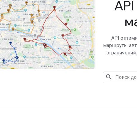
API
м
API оптим
маршруты авто
ограничений