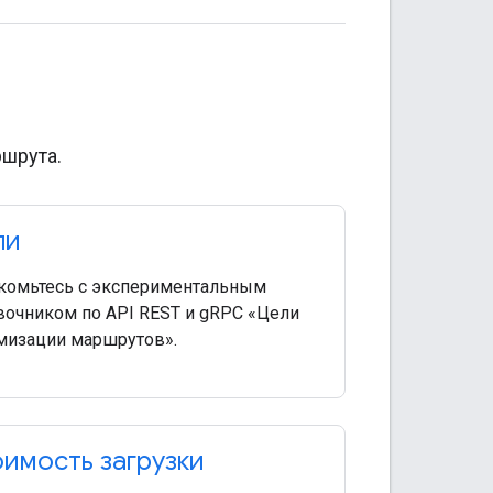
шрута.
ли
комьтесь с экспериментальным
вочником по API REST и gRPC «Цели
мизации маршрутов».
имость загрузки