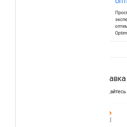
опт
Прос
эксп
опти
Optim
Справка
Обращайтесь 