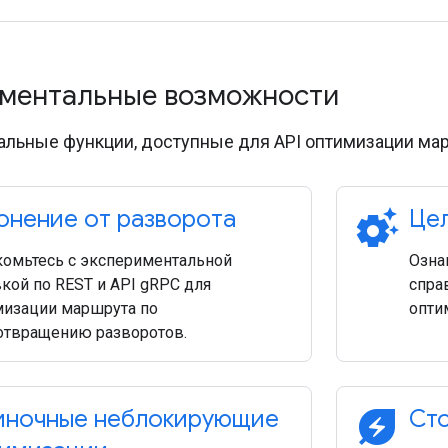
ментальные возможности
льные функции, доступные для API оптимизации мар
settings_suggest
онение от разворота
Це
комьтесь с экспериментальной
Озна
кой по REST и API gRPC для
спра
мизации маршрута по
опти
отвращению разворотов.
energy_savings_leaf
ночные неблокирующие
Сто