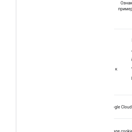
Задайте вопрос с тегом
Ознак
google-maps.
пример
Подробнее
Часто задаваемые вопросы
Исследователь возможностей
Рекомендации по обеспечению безопасности доступа к
API
Оптимизация использования веб-сервисов
Android
Chrome
Firebase
Google Cloud
Условия использования
Конфиденциальность
Manage cooki