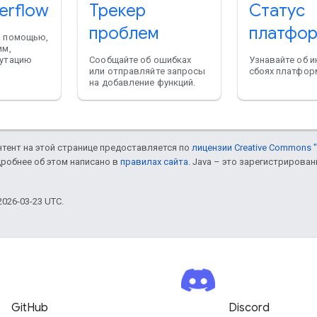
erflow
Трекер
Статус
проблем
платфо
а помощью,
им,
путацию
Сообщайте об ошибках
Узнавайте об и
или отправляйте запросы
сбоях платфор
на добавление функций.
онтент на этой странице предоставляется по
лицензии Creative Commons "
дробнее об этом написано в
правилах сайта
. Java – это зарегистрирова
026-03-23 UTC.
GitHub
Discord