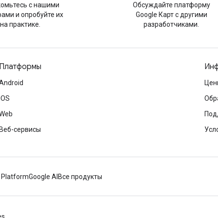
омьтесь с нашими
Обсуждайте платформу
ами и опробуйте их
Google Карт с другими
на практике.
разработчиками.
Платформы
Инф
Android
Цен
iOS
Обр
Web
Под
Веб-сервисы
Усл
 Platform
Google AI
Все продукты
es