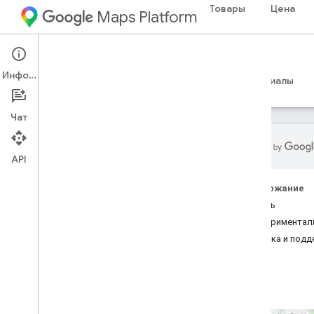
Товары
Цена
Maps Platform
Route Optimization API
Информация
Руководства
Примеры
Справочные материалы
Чат
API
Route Optimization API
Содержание
Обзор
Начать
Экспериментал
Essentials
Справка и под
Как настроить проект Google Cloud
Сделайте свой API-запрос
Интерпретируйте ответ
Ключевые идеи