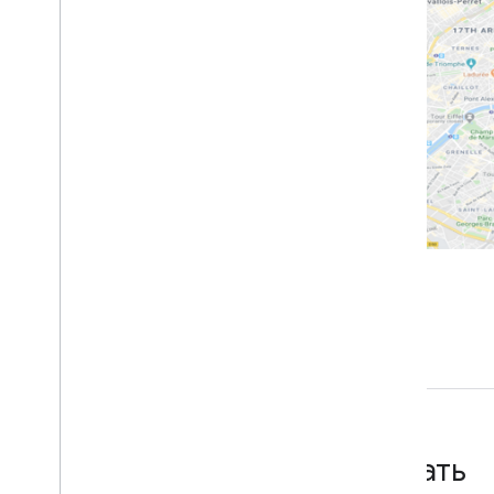
Список параметров
Экспериментальные функции
Уклонение от разворота
Цели
Одиночные неблокирующие
оптимизации
Стоимость загрузки
Рекомендации
Лучшие практики веб-сервисов
Начать