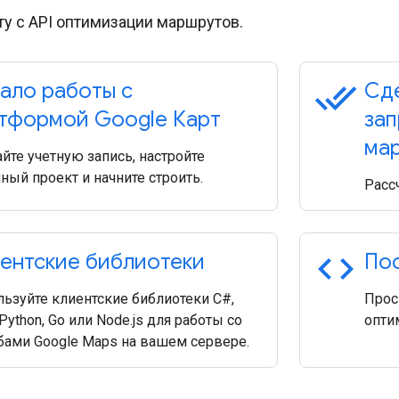
ту с API оптимизации маршрутов.
done_all
ало работы с
Сде
тформой Google Карт
зап
ма
йте учетную запись, настройте
ный проект и начните строить.
Расс
code
ентские библиотеки
Пос
ьзуйте клиентские библиотеки C#,
Прос
 Python, Go или Node.js для работы со
опти
бами Google Maps на вашем сервере.