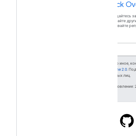
Stack Ov
Обращайтесь з
помогайте друг
создавайте ре
Карт.
Если не указано иное, к
лицензии Apache 2.0
. По
аффилированных лиц.
Последнее обновление: 2
Stack Overflow