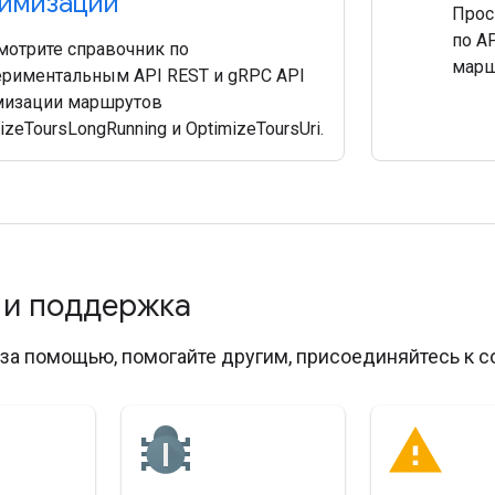
имизации
Прос
по A
мотрите справочник по
марш
ериментальным API REST и gRPC API
мизации маршрутов
izeToursLongRunning и OptimizeToursUri.
 и поддержка
за помощью, помогайте другим, присоединяйтесь к с