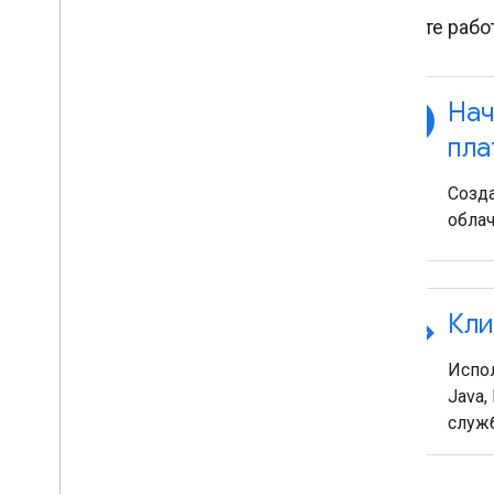
Начните рабо
explore
Нач
пла
Созда
облач
code
Кли
Испол
Java,
служ