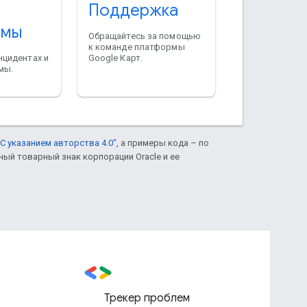
Поддержка
рмы
Обращайтесь за помощью
к команде платформы
нцидентах и
Google Карт.
мы.
С указанием авторства 4.0"
, а примеры кода – по
нный товарный знак корпорации Oracle и ее
Трекер проблем