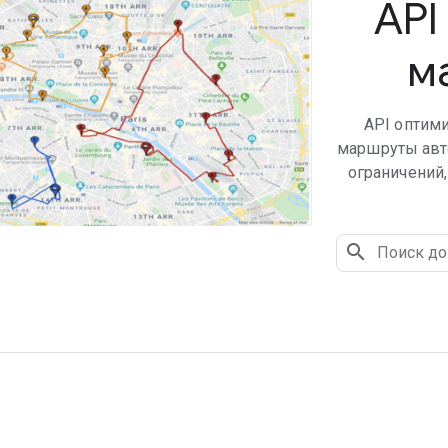
API
м
API оптим
маршруты авто
ограничений