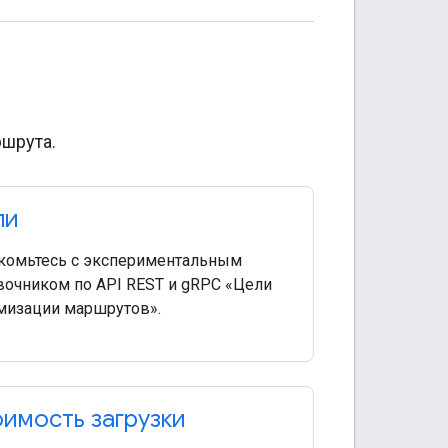
шрута.
ли
комьтесь с экспериментальным
вочником по API REST и gRPC «Цели
мизации маршрутов».
имость загрузки