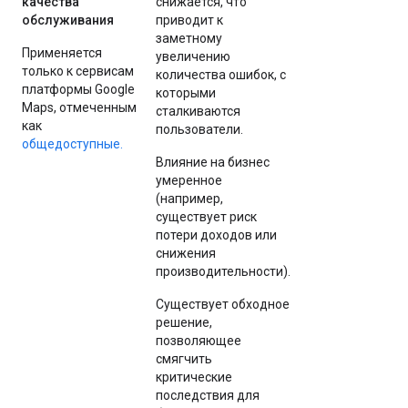
качества
снижается, что
обслуживания
приводит к
заметному
Применяется
увеличению
только к сервисам
количества ошибок, с
платформы Google
которыми
Maps, отмеченным
сталкиваются
как
пользователи.
общедоступные.
Влияние на бизнес
умеренное
(например,
существует риск
потери доходов или
снижения
производительности).
Существует обходное
решение,
позволяющее
смягчить
критические
последствия для