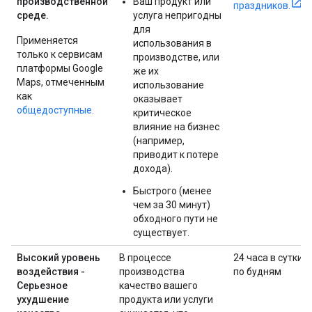
производственной
Ваш продукт или
праздников.
среде.
услуга непригодны
для
Применяется
использования в
только к сервисам
производстве, или
платформы Google
же их
Maps, отмеченным
использование
как
оказывает
общедоступные.
критическое
влияние на бизнес
(например,
приводит к потере
дохода).
Быстрого (менее
чем за 30 минут)
обходного пути не
существует.
Высокий уровень
В процессе
24 часа в сутки
воздействия -
производства
по будням
Серьезное
качество вашего
ухудшение
продукта или услуги