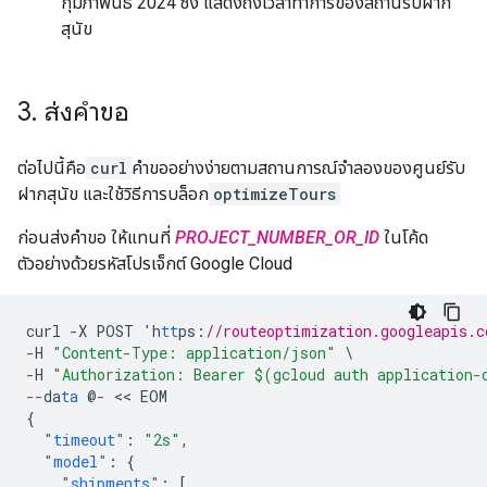
กุมภาพันธ์ 2024 ซึ่ง แสดงถึงเวลาทําการของสถานรับฝาก
สุนัข
3
.
ส่งคำขอ
ต่อไปนี้คือ
curl
คำขออย่างง่ายตามสถานการณ์จำลองของศูนย์รับ
ฝากสุนัข และใช้วิธีการบล็อก
optimizeTours
ก่อนส่งคำขอ ให้แทนที่
PROJECT_NUMBER_OR_ID
ในโค้ด
ตัวอย่างด้วยรหัสโปรเจ็กต์ Google Cloud
curl
-
X
POST
'h
tt
ps
:
//routeoptimization.googleapis.c
-
H
"Content-Type: application/json"
\
-
H
"Authorization: Bearer $(gcloud auth application-
--
da
ta
@
-
 << 
EOM
{
"timeout"
:
"2s"
,
"model"
:
{
"shipments"
:
[