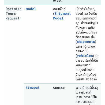
เพอร์ตี้
Optimize
model
ออบเจ็กต์
นี่คือหัวใจสำคัญ
Tours
Shipment
(
ของคำขอ ซึ่งเป็น
Request
Model
)
ออบเจ็กต์เดียวที่
คุณ กำหนดปัญหา
ทั้งหมด รวมถึง
สุนัขทั้งหมดที่คุณ
ต้องรับและ ส่ง
shipments
(
)
และรถตู้ในกอง
ยานพาหนะ
vehicles
(
) คิด
ว่าออบเจ็กต์นี้เป็น
พิมพ์เขียวที่
สมบูรณ์สำหรับ
ปัญหาที่คุณต้อง
เพิ่มประสิทธิภาพ
timeout
ระยะเวลา
พารามิเตอร์นี้ระบุ
เวลาสูงสุดที่
เซิร์ฟเวอร์จะใช้ใน
การประมวลผล