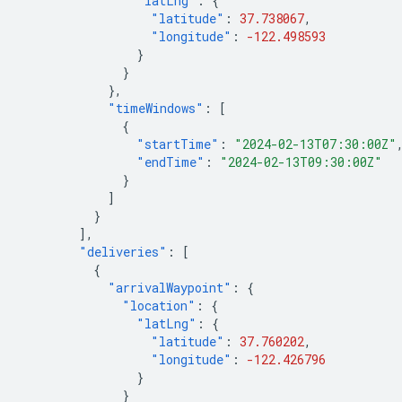
"latLng"
:
{
"latitude"
:
37.738067
,
"longitude"
:
-122.498593
}
}
},
"timeWindows"
:
[
{
"startTime"
:
"2024-02-13T07:30:00Z"
"endTime"
:
"2024-02-13T09:30:00Z"
}
]
}
],
"deliveries"
:
[
{
"arrivalWaypoint"
:
{
"location"
:
{
"latLng"
:
{
"latitude"
:
37.760202
,
"longitude"
:
-122.426796
}
}