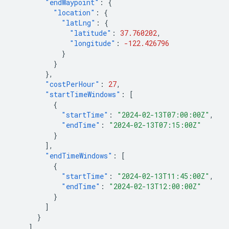
"endWaypoint"
:
{
"location"
:
{
"latLng"
:
{
"latitude"
:
37.760202
,
"longitude"
:
-122.426796
}
}
},
"costPerHour"
:
27
,
"startTimeWindows"
:
[
{
"startTime"
:
"2024-02-13T07:00:00Z"
,
"endTime"
:
"2024-02-13T07:15:00Z"
}
],
"endTimeWindows"
:
[
{
"startTime"
:
"2024-02-13T11:45:00Z"
,
"endTime"
:
"2024-02-13T12:00:00Z"
}
]
}
],