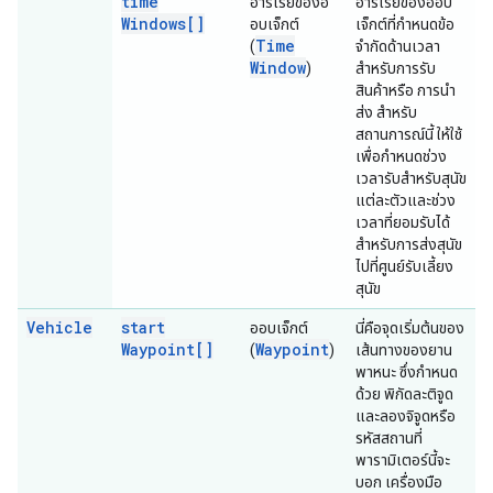
time
อาร์เรย์ของอ
อาร์เรย์ของออบ
Windows[]
อบเจ็กต์
เจ็กต์ที่กำหนดข้อ
Time
(
จำกัดด้านเวลา
Window
)
สำหรับการรับ
สินค้าหรือ การนำ
ส่ง สำหรับ
สถานการณ์นี้ ให้ใช้
เพื่อกำหนดช่วง
เวลารับสำหรับสุนัข
แต่ละตัวและช่วง
เวลาที่ยอมรับได้
สำหรับการส่งสุนัข
ไปที่ศูนย์รับเลี้ยง
สุนัข
Vehicle
start
ออบเจ็กต์
นี่คือจุดเริ่มต้นของ
Waypoint[]
Waypoint
(
)
เส้นทางของยาน
พาหนะ ซึ่งกำหนด
ด้วย พิกัดละติจูด
และลองจิจูดหรือ
รหัสสถานที่
พารามิเตอร์นี้จะ
บอก เครื่องมือ