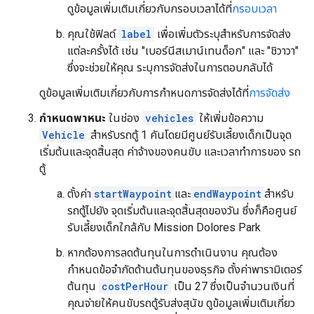
ดูข้อมูลเพิ่มเติมเกี่ยวกับกรอบเวลาได้ที่
กรอบเวลา
คุณใช้ฟิลด์
label
เพื่อเพิ่มตัวระบุสำหรับการจัดส่ง
แต่ละครั้งได้ เช่น "เบอร์นีสเมาน์เทนด็อก" และ "ชิวาวา"
ซึ่งจะช่วยให้คุณ ระบุการจัดส่งในการตอบกลับได้
ดูข้อมูลเพิ่มเติมเกี่ยวกับการกำหนดการจัดส่งได้ที่
การจัดส่ง
กำหนดพาหนะ
ในช่อง
vehicles
ให้เพิ่มข้อความ
Vehicle
สำหรับรถตู้ 1 คันโดยมีศูนย์รับเลี้ยงเด็กเป็นจุด
เริ่มต้นและจุดสิ้นสุด ค่าจ้างของคนขับ และเวลาทำการของ รถ
ตู้
ตั้งค่า
startWaypoint
และ
endWaypoint
สำหรับ
รถตู้ไปยัง จุดเริ่มต้นและจุดสิ้นสุดของวัน ซึ่งก็คือศูนย์
รับเลี้ยงเด็กใกล้กับ Mission Dolores Park
หากต้องการลดต้นทุนในการดำเนินงาน คุณต้อง
กำหนดข้อจำกัดด้านต้นทุนของธุรกิจ ตั้งค่าพารามิเตอร์
ต้นทุน
costPerHour
เป็น 27 ซึ่งเป็นจำนวนเงินที่
คุณจ่ายให้คนขับรถตู้รับส่งสุนัข ดูข้อมูลเพิ่มเติมเกี่ยว