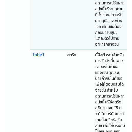
สถานการณ์รับฝาก
สุนัขนี้ ให้ระบุสถาน
ที่ตั้งของสถานรับ
ฝากสุนัข และช่วง
เวลาที่คนขับต้อง
กลับมารับสุนัข
แต่ละตัวไปทาน
อาหารกลางวัน
label
สตริง
นี่คือตัวระบุสำหรับ
การจัดส่งที่เฉพาะ
เจาะจงในคำขอ
ของคุณ คุณระบุ
ป้ายกำกับในคำขอ
เพื่อให้ตอบกลับได้
ง่ายขึ้น สำหรับ
สถานการณ์รับฝาก
สุนัขนี้ ให้ใช้สตริง
อธิบาย เช่น "ชิวา
วา" "เบอร์นีสเมาน์
เทนด็อก" หรือชื่อ
สุนัข เพื่อให้ตรงกับ
โซลูชันกับอินพุต