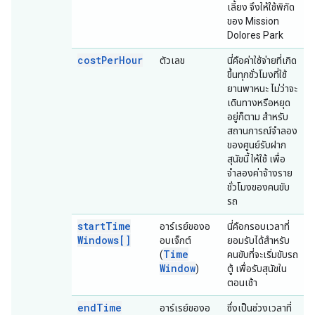
เลี้ยง จึงให้ใช้พิกัด
ของ Mission
Dolores Park
cost
Per
Hour
ตัวเลข
นี่คือค่าใช้จ่ายที่เกิด
ขึ้นทุกชั่วโมงที่ใช้
ยานพาหนะ ไม่ว่าจะ
เดินทางหรือหยุด
อยู่ก็ตาม สำหรับ
สถานการณ์จำลอง
ของศูนย์รับฝาก
สุนัขนี้ ให้ใช้ เพื่อ
จำลองค่าจ้างราย
ชั่วโมงของคนขับ
รถ
start
Time
อาร์เรย์ของอ
นี่คือกรอบเวลาที่
Windows[]
อบเจ็กต์
ยอมรับได้สำหรับ
Time
(
คนขับที่จะเริ่มขับรถ
Window
)
ตู้ เพื่อรับสุนัขใน
ตอนเช้า
end
Time
อาร์เรย์ของอ
ซึ่งเป็นช่วงเวลาที่