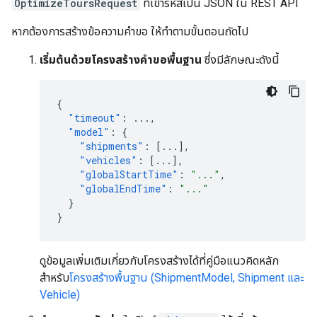
OptimizeToursRequest
ที่เข้ารหัสเป็น JSON ใน REST API
หากต้องการสร้างข้อความคำขอ ให้ทำตามขั้นตอนถัดไป
เริ่มต้นด้วยโครงสร้างคำขอพื้นฐาน
ซึ่งมีลักษณะดังนี้
{
"timeout"
:
...
,
"model"
:
{
"shipments"
:
[
...
],
"vehicles"
:
[
...
],
"globalStartTime"
:
"..."
,
"globalEndTime"
:
"..."
}
}
ดูข้อมูลเพิ่มเติมเกี่ยวกับโครงสร้างได้ที่คู่มือแนวคิดหลัก
สำหรับ
โครงสร้างพื้นฐาน (ShipmentModel, Shipment และ
Vehicle)