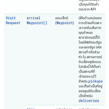
เมื่อคุณได้รับคำ
ตอบจาก API
Visit
arrival
ออบเจ็กต์
นี่คือตำแหน่งของ
Request
Waypoint[]
Waypoint
(
)
การเข้าชมที่เฉพาะ
เจาะจงในเส้นทาง
คุณกำหนด
พารามิเตอร์นี้ได้
โดยใช้พิกัดละติจูด
และลองจิจูด รหัส
สถานที่ หรือส่วน
หัว ใน สถานการณ์
รับเลี้ยงสุนัขแบบ
ไปกลับนี้ ให้ตั้งค่า
เป็นสถานที่ที่
เจ้าของระบุไว้
pickups
สำหรับ
และตั้งค่าเป็นที่อยู่
ของศูนย์รับเลี้ยง
เด็กสำหรับ
deliveries