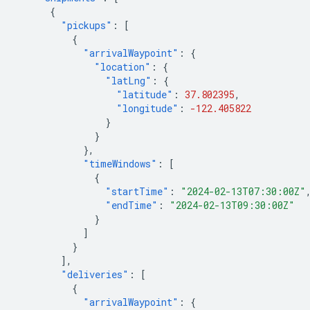
{
"pickups"
:
[
{
"arrivalWaypoint"
:
{
"location"
:
{
"latLng"
:
{
"latitude"
:
37.802395
,
"longitude"
:
-122.405822
}
}
},
"timeWindows"
:
[
{
"startTime"
:
"2024-02-13T07:30:00Z"
"endTime"
:
"2024-02-13T09:30:00Z"
}
]
}
],
"deliveries"
:
[
{
"arrivalWaypoint"
:
{