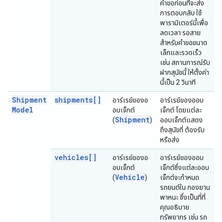
คำขอก่อนที่จะส่ง
การตอบกลับ ใช้
พารามิเตอร์นี้เพื่อ
ลดเวลา รอสาย
สำหรับคำขอขนาด
เล็กและรวดเร็ว
เช่น สถานการณ์รับ
ฝากสุนัขนี้ ให้ตั้งค่า
นี้เป็น 2 วินาที
Shipment
shipments[]
อาร์เรย์ของอ
อาร์เรย์ของออบ
Model
อบเจ็กต์
เจ็กต์ โดยแต่ละ
Shipment
(
)
ออบเจ็กต์แสดง
ถึงสุนัขที่ ต้องรับ
หรือส่ง
vehicles[]
อาร์เรย์ของอ
อาร์เรย์ของออบ
อบเจ็กต์
เจ็กต์ซึ่งแต่ละออบ
Vehicle
(
)
เจ็กต์จะกำหนด
รถยนต์ใน กองยาน
พาหนะ ซึ่งเป็นที่ที่
คุณอธิบาย
ทรัพยากร เช่น รถ