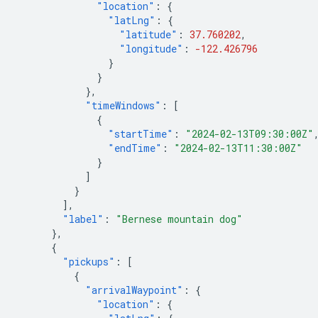
"location"
:
{
"latLng"
:
{
"latitude"
:
37.760202
,
"longitude"
:
-122.426796
}
}
},
"timeWindows"
:
[
{
"startTime"
:
"2024-02-13T09:30:00Z"
"endTime"
:
"2024-02-13T11:30:00Z"
}
]
}
],
"label"
:
"Bernese mountain dog"
},
{
"pickups"
:
[
{
"arrivalWaypoint"
:
{
"location"
:
{