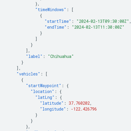
},
"timeWindows"
:
[
{
"startTime"
:
"2024-02-13T09:30:00Z"
"endTime"
:
"2024-02-13T11:30:00Z"
}
]
}
],
"label"
:
"Chihuahua"
}
],
"vehicles"
:
[
{
"startWaypoint"
:
{
"location"
:
{
"latLng"
:
{
"latitude"
:
37.760202
,
"longitude"
:
-122.426796
}
}
},