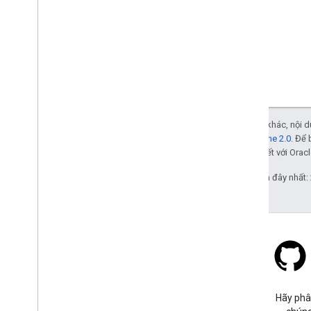
Trừ phi có lưu ý khác, nội
Giấy phép Apache 2.0
. Để 
các đơn vị liên kết với Oracl
Cập nhật lần gần đây nhất:
Stack Overflow
Đặt câu hỏi trong thẻ google-
Hãy phâ