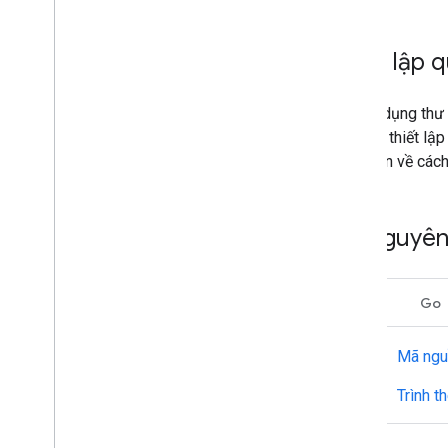
Thiết lập q
Khi sử dụng thư
về cách thiết lậ
thông tin về cá
Tài nguyê
Java
Go
Mã ngu
Trình t