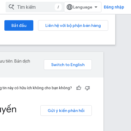
/
Đăng nhập
Bắt đầu
Liên hệ với bộ phận bán hàng
u tiên. Bản dịch
 tin này có hữu ích không cho bạn không?
uyến
Gửi ý kiến phản hồi