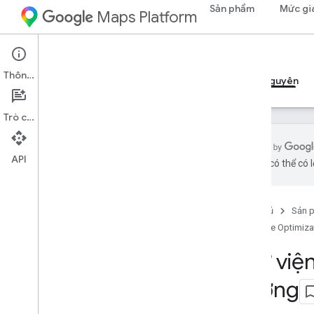
Sản phẩm
Mức gi
Maps Platform
Route Optimization API
Thông tin
Hướng dẫn
Ví dụ
Tài liệu tham khảo
Tài nguyên
Trò chuyện
API
bằng AI có thể có l
Thư viện ứng dụng
Thư viện ứng dụng
Trang chủ
Sản 
Route Optimiza
Hỗ trợ
Các tùy chọn hỗ trợ
Thư việ
Ghi chú phát hành
đường
Câu hỏi thường gặp về Maps
Được thông báo