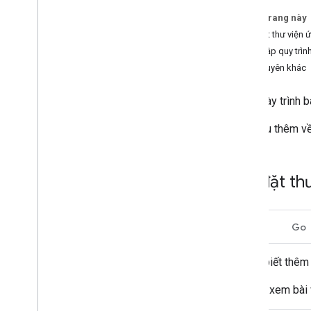
Trên trang này
Thanh toán và theo dõi
Cài đặt thư viện
Mức sử dụng và thanh toán
Thiết lập quy trìn
Báo cáo và giám sát
Tài nguyên khác
Chính sách và điều khoản
Trang này trình 
Chính sách
Điều khoản dịch vụ
Tìm hiểu thêm về
Cài đặt th
Java
Go
Để biết thêm 
Hãy xem bài 