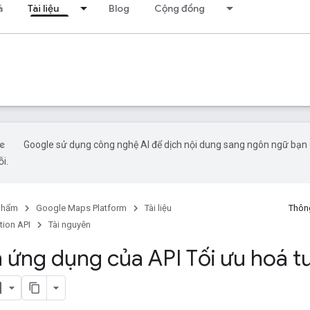
á
Tài liệu
Blog
Cộng đồng
Google sử dụng công nghệ AI để dịch nội dung sang ngôn ngữ bạn ư
ỗi.
phẩm
Google Maps Platform
Tài liệu
Thông
tion API
Tài nguyên
n ứng dụng của API Tối ưu hoá t