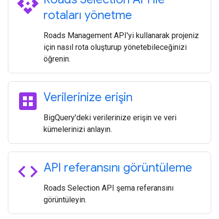
api
rotaları yönetme
Roads Management API'yi kullanarak projeniz
için nasıl rota oluşturup yönetebileceğinizi
öğrenin.
dataset
Verilerinize erişin
BigQuery'deki verilerinize erişin ve veri
kümelerinizi anlayın.
code
API referansını görüntüleme
Roads Selection API şema referansını
görüntüleyin.