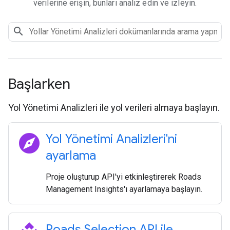
verilerine erişin, bunları analiz edin ve izleyin.
Başlarken
Yol Yönetimi Analizleri ile yol verileri almaya başlayın.
explore
Yol Yönetimi Analizleri'ni
ayarlama
Proje oluşturup API'yi etkinleştirerek Roads
Management Insights'ı ayarlamaya başlayın.
Roads Selection API ile