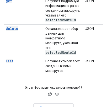
get
Получает подробную
JSON
информацию о ранее
созданном маршруте,
указывая его
selectedRouteId
.
delete
Останавливает сбор
JSON
данных для
конкретного
маршрута, указывая
его
selectedRouteId
.
list
Получает список всех
JSON
созданных вами
маршрутов.
Эта информация оказалась полезной?