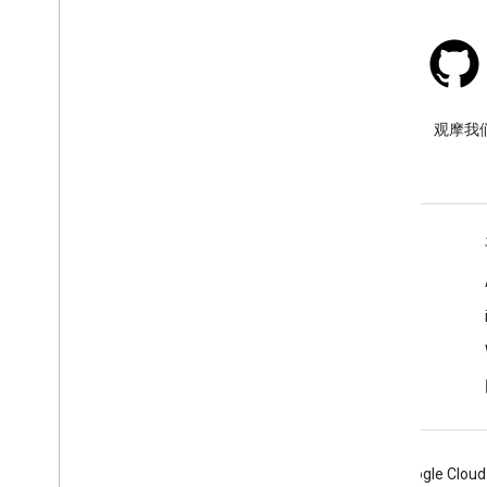
Stack Overflow
在 google-maps 标签下提问。
观摩我
了解详情
常见问题解答
功能探索器
API 安全性最佳实践
优化网络服务用量
Android
Chrome
Firebase
Google Cloud