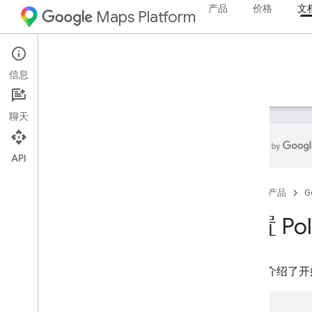
产品
价格
文
Maps Platform
Environment
Pollen API
信息
指南
参考文档
资源
聊天
API
Pollen API
首页
产品
G
概览
国家和地区覆盖率
设置 Poll
设置
设置 Pollen API
本文档介绍了开始使
使用 Pollen API