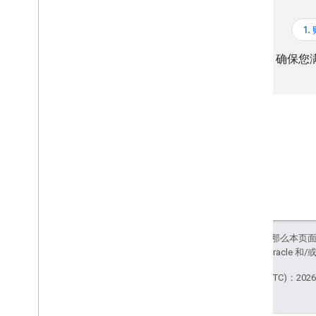
发出请求
了解响应
1
确保您
如未另行说明，那么本页
政策
。Java 是 Oracl
最后更新时间 (UTC)：2026-