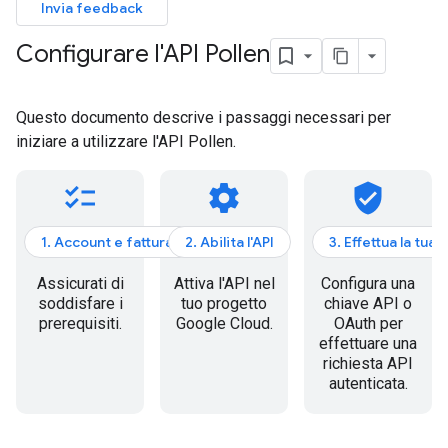
Invia feedback
Configurare l'API Pollen
Questo documento descrive i passaggi necessari per
iniziare a utilizzare l'API Pollen.
checklist
settings
verified_user
1. Account e fatturazione
2. Abilita l'API
3. Effettua la tua
Assicurati di
Attiva l'API nel
Configura una
soddisfare i
tuo progetto
chiave API o
prerequisiti.
Google Cloud.
OAuth per
effettuare una
richiesta API
autenticata.