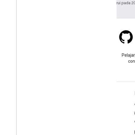
Terakhir diperbarui pada 2
Stack Overflow
Ajukan pertanyaan dengan
Pelajar
tag google-maps.
con
Pelajari Lebih Lanjut
FAQ
API Picker
Praktik terbaik keamanan API
Mengoptimalkan Penggunaan Layanan Web