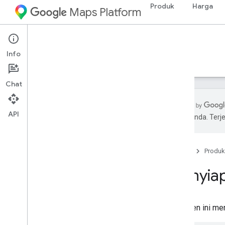
Produk
Harga
Maps Platform
Environment
Pollen API
Info
Panduan
Referensi
Referensi
Chat
API
pilihan Anda. Te
Pollen API
Ringkasan
Beranda
Produk
Cakupan negara dan wilayah
Menyiap
Penyiapan
Menyiapkan Pollen API
Dokumen ini men
Menggunakan Pollen API