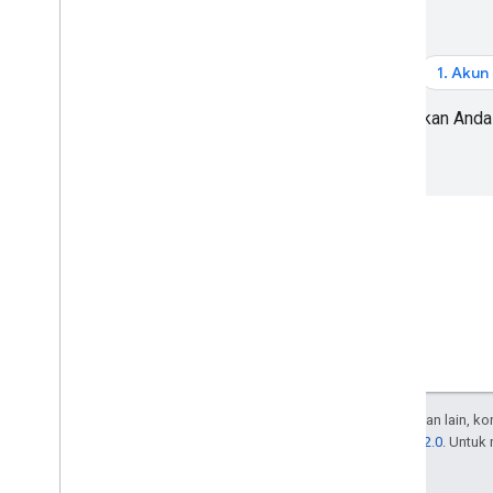
Membuat permintaan
Memahami respons
1. Akun
Pastikan Anda
Kecuali dinyatakan lain, k
Lisensi Apache 2.0
. Untuk
afiliasinya.