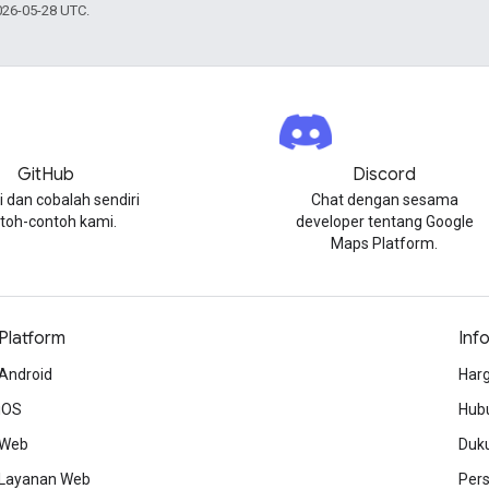
026-05-28 UTC.
GitHub
Discord
i dan cobalah sendiri
Chat dengan sesama
toh-contoh kami.
developer tentang Google
Maps Platform.
Platform
Inf
Android
Harg
iOS
Hubu
Web
Duk
Layanan Web
Per