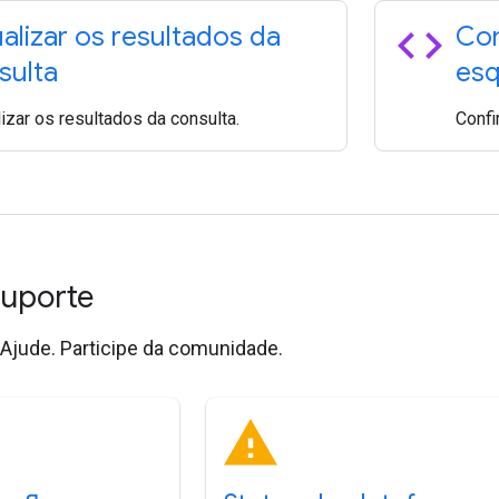
code
ualizar os resultados da
Con
sulta
es
izar os resultados da consulta.
Confi
suporte
Ajude. Participe da comunidade.