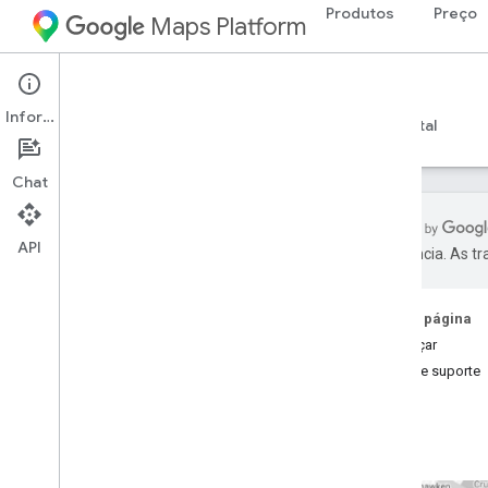
Produtos
Preço
Maps Platform
Web Services
Places Insights
Informações
Guias
Referência
Recursos
Experimental
Chat
API
preferência. As t
Insights de lugares
Visão geral
Nesta página
Teste a demonstração
.
Começar
Ajuda e suporte
Configuração
Inscrever-se nos Insights de
Lugares
Configurar os Insights de lugares