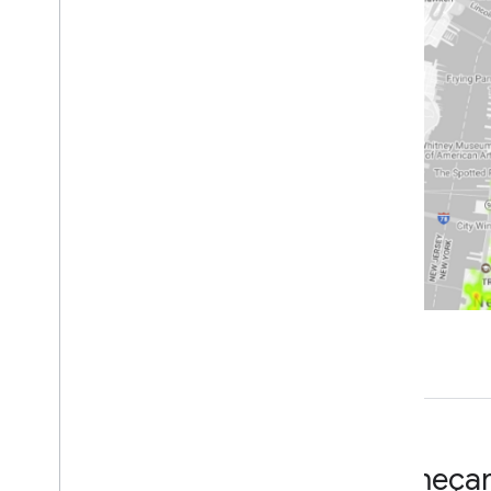
Trabalhar com os Insights dos
lugares
Sobre os dados do Insights do Google
Places
Consultar o conjunto de dados
diretamente
Consultar o conjunto de dados usando
funções de contagem de lugares
Criar uma consulta usando dados de
marcas
Visualizar os resultados da consulta
Tutoriais
Fazer a seleção de locais
Validar dados usando funções de
contagem de lugares
Criar pontuações de local
personalizadas com o Places
Insights
Visualize dados do Insights de
Lugares de forma dinâmica com o
Começa
Data Studio