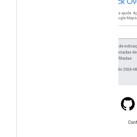
Stack Ov
Receba ajuda. A
no Google Maps
Exceto em caso de indicaç
código são licenciadas d
da Oracle e/ou afiliadas.
Última atualização 2026-0
Stack Overflow
Faça uma pergunta usando a
Conf
tag google-maps.