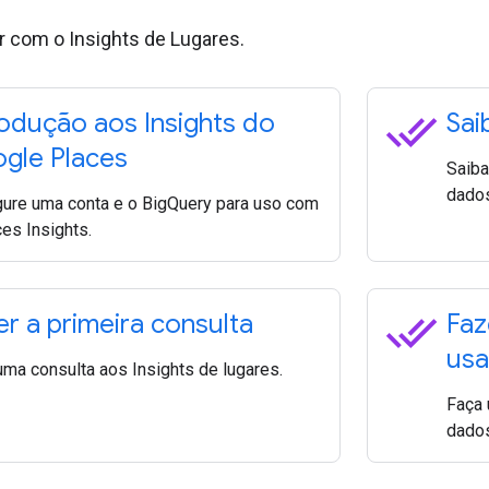
r com o Insights de Lugares.
done_all
rodução aos Insights do
Sai
gle Places
Saiba
dados
gure uma conta e o BigQuery para uso com
es Insights.
done_all
er a primeira consulta
Faz
usa
uma consulta aos Insights de lugares.
Faça 
dados