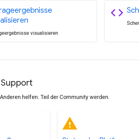
code
rageergebnisse
Sch
alisieren
Sche
geergebnisse visualisieren
d Support
. Anderen helfen. Teil der Community werden.