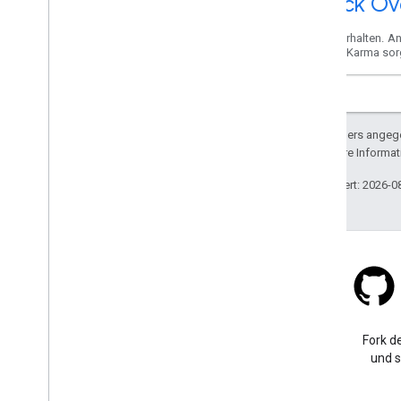
Stack Ov
Hilfe erhalten. A
Maps-Karma sor
Sofern nicht anders angege
lizenziert. Weitere Informa
Zuletzt aktualisiert: 2026-0
Stack Overflow
Eine Frage mit dem Tag
Fork de
„google-maps“ stellen
und s