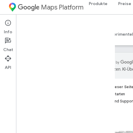
Produkte
Preise
Maps Platform
Web Services
Places Insights
Info
Leitfäden
Referenzen
Ressourcen
Experimentel
Chat
API
übersetzen. KI-Üb
Places Insights
Übersicht
Auf dieser Seit
Demo ansehen
Jetzt starten
Hilfe und Suppor
Einrichtung
Für Places Insights registrieren
Places Insights einrichten