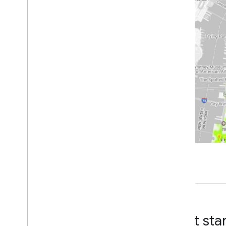
Mit Places Insights arbeiten
Places Insights-Daten
Dataset direkt abfragen
Dataset mit Places Count-Funktionen
abfragen
Abfrage mit Markendaten schreiben
Abfrageergebnisse visualisieren
Anleitungen
Standort auswählen
Daten mit Funktionen für die Anzahl
von Orten validieren
Benutzerdefinierte
Standortbewertungen mit Places
Insights erstellen
Places Insights-Daten dynamisch
mit Data Studio visualisieren
Websiteleistung mit Places Insights
und Big
Query ML analysieren
Mit Places Insights neue Leads für
den Außendienst identifizieren
Jetzt sta