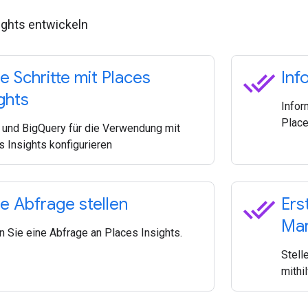
ights entwickeln
done_all
e Schritte mit Places
Inf
ghts
Infor
Place
 und BigQuery für die Verwendung mit
s Insights konfigurieren
done_all
te Abfrage stellen
Ers
Mar
n Sie eine Abfrage an Places Insights.
Stell
mithi