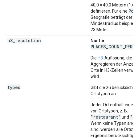
40,0 × 40,0 Metern (1.6
Poi
definieren. Für eine
Geografie beträgt der
Mindestradius beispiels
23 Meter.
h3_resolution
Nur für
PLACES_COUNT_PER_H
Die
H3
-Auflösung, die z
Aggregieren der Anzahl
Orte in H3-Zellen verwe
wird.
types
Gibt die zu berücksicht
Ortstypen an.
Jeder Ort enthält eine R
von Ortstypen, z. B.
"restaurant"
"ca
und
Wenn keine Typen ang
sind, werden alle Ortsty
Ergebnis berücksichtigt.