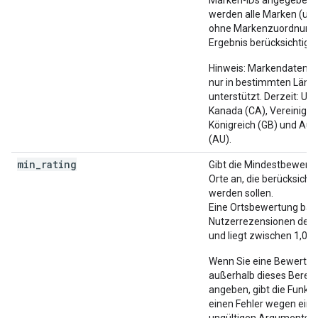
Marken-IDs angegeben s
werden alle Marken (und
ohne Markenzuordnung)
Ergebnis berücksichtigt.
Hinweis: Markendaten 
nur in bestimmten Länd
unterstützt. Derzeit: US
Kanada (CA), Vereinigte
Königreich (GB) und Aust
(AU).
min_rating
Gibt die Mindestbewertu
Orte an, die berücksichti
werden sollen.
Eine Ortsbewertung basi
Nutzerrezensionen des 
und liegt zwischen 1,0 u
Wenn Sie eine Bewertu
außerhalb dieses Bereic
angeben, gibt die Funkti
einen Fehler wegen eine