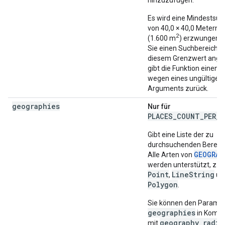
hinzuzufügen.
Es wird eine Mindestsuc
von 40,0 × 40,0 Metern
2
(1.600 m
) erzwungen.
Sie einen Suchbereich u
diesem Grenzwert ange
gibt die Funktion einen F
wegen eines ungültigen
Arguments zurück.
geographies
Nur für
PLACES_COUNT_PER_G
Gibt eine Liste der zu
durchsuchenden Bereich
GEOGRAP
Alle Arten von
werden unterstützt, z. B
Point
LineString
,
un
Polygon
.
Sie können den Parame
geographies
in Kombi
geography_radiu
mit