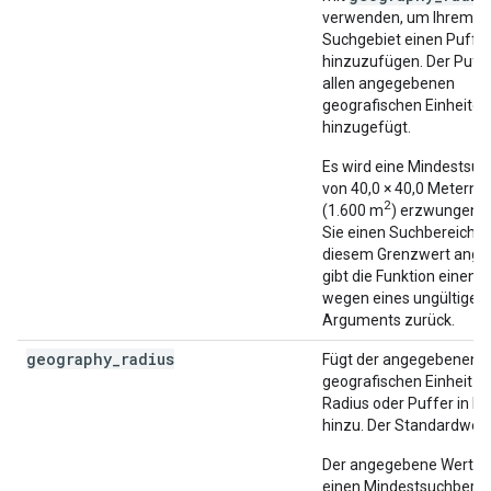
verwenden, um Ihrem
Suchgebiet einen Puffe
hinzuzufügen. Der Puffe
allen angegebenen
geografischen Einheiten
hinzugefügt.
Es wird eine Mindestsuc
von 40,0 × 40,0 Metern
2
(1.600 m
) erzwungen.
Sie einen Suchbereich u
diesem Grenzwert ange
gibt die Funktion einen F
wegen eines ungültigen
Arguments zurück.
geography_radius
Fügt der angegebenen
geografischen Einheit e
Radius oder Puffer in M
hinzu. Der Standardwert 
Der angegebene Wert m
einen Mindestsuchberei