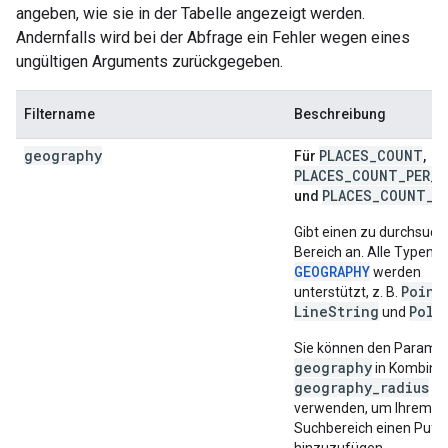
angeben, wie sie in der Tabelle angezeigt werden.
Andernfalls wird bei der Abfrage ein Fehler wegen eines
ungültigen Arguments zurückgegeben.
Filtername
Beschreibung
geography
PLACES_COUNT
Für
,
PLACES_COUNT_PER_T
PLACES_COUNT_P
und
Gibt einen zu durchsuc
Bereich an. Alle Typen v
GEOGRAPHY
werden
Point
unterstützt, z. B.
,
LineString
Poly
und
Sie können den Parame
geography
in Kombinat
geography_radius
verwenden, um Ihrem
Suchbereich einen Puff