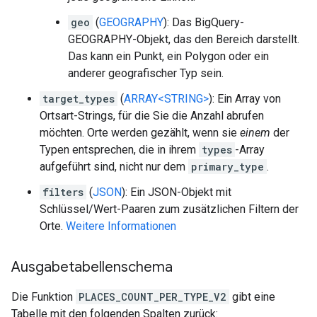
geo
(
GEOGRAPHY
): Das BigQuery-
GEOGRAPHY-Objekt, das den Bereich darstellt.
Das kann ein Punkt, ein Polygon oder ein
anderer geografischer Typ sein.
target_types
(
ARRAY<STRING>
): Ein Array von
Ortsart-Strings, für die Sie die Anzahl abrufen
möchten. Orte werden gezählt, wenn sie
einem
der
Typen entsprechen, die in ihrem
types
-Array
aufgeführt sind, nicht nur dem
primary_type
.
filters
(
JSON
): Ein JSON-Objekt mit
Schlüssel/Wert-Paaren zum zusätzlichen Filtern der
Orte.
Weitere Informationen
Ausgabetabellenschema
Die Funktion
PLACES_COUNT_PER_TYPE_V2
gibt eine
Tabelle mit den folgenden Spalten zurück: