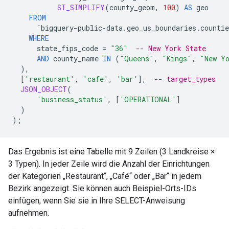
ST_SIMPLIFY
(
county_geom
,
100
)
AS
geo
FROM
`bigquery-public-data.geo_us_boundaries.countie
WHERE
state_fips_code
=
"36"
-- New York State
AND
county_name
IN
(
"Queens"
,
"Kings"
,
"New Y
),
[
'restaurant'
,
'cafe'
,
'bar'
]
,
-- target_types
JSON_OBJECT
(
'business_status'
,
[
'OPERATIONAL'
]
)
);
Das Ergebnis ist eine Tabelle mit 9 Zeilen (3 Landkreise ×
3 Typen). In jeder Zeile wird die Anzahl der Einrichtungen
der Kategorien „Restaurant“, „Café“ oder „Bar“ in jedem
Bezirk angezeigt. Sie können auch Beispiel-Orts-IDs
einfügen, wenn Sie sie in Ihre SELECT-Anweisung
aufnehmen.