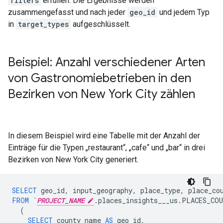
filters
erfüllen. Die Ergebnisse werden
zusammengefasst und nach jeder
geo_id
und jedem Typ
in
target_types
aufgeschlüsselt.
Beispiel: Anzahl verschiedener Arten
von Gastronomiebetrieben in den
Bezirken von New York City zählen
In diesem Beispiel wird eine Tabelle mit der Anzahl der
Einträge für die Typen „restaurant“, „cafe“ und „bar“ in drei
Bezirken von New York City generiert.
SELECT
geo_id
,
input_geography
,
place_type
,
place_co
FROM
`
PROJECT_NAME
.places_insights___us.PLACES_CO
(
SELECT
county_name
AS
geo_id
,