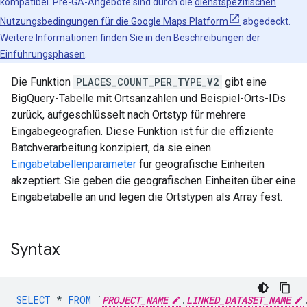
kompatibel. Pre-GA-Angebote sind durch die
dienstspezifischen
Nutzungsbedingungen für die Google Maps Platform
abgedeckt.
Weitere Informationen finden Sie in den
Beschreibungen der
Einführungsphasen
.
Die Funktion
PLACES_COUNT_PER_TYPE_V2
gibt eine
BigQuery-Tabelle mit Ortsanzahlen und Beispiel-Orts-IDs
zurück, aufgeschlüsselt nach Ortstyp für mehrere
Eingabegeografien. Diese Funktion ist für die effiziente
Batchverarbeitung konzipiert, da sie einen
Eingabetabellenparameter
für geografische Einheiten
akzeptiert. Sie geben die geografischen Einheiten über eine
Eingabetabelle an und legen die Ortstypen als Array fest.
Syntax
SELECT
*
FROM
`
PROJECT_NAME
.
LINKED_DATASET_NAME