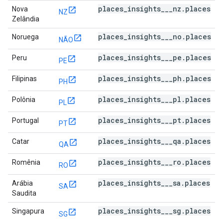
places_insights___nz.places
Nova
NZ
Zelândia
places_insights___no.places
Noruega
NÃO
places_insights___pe.places
Peru
PE
places_insights___ph.places
Filipinas
PH
places_insights___pl.places
Polônia
PL
places_insights___pt.places
Portugal
PT
places_insights___qa.places
Catar
QA
places_insights___ro.places
Romênia
RO
places_insights___sa.places
Arábia
SA
Saudita
places_insights___sg.places
Singapura
SG