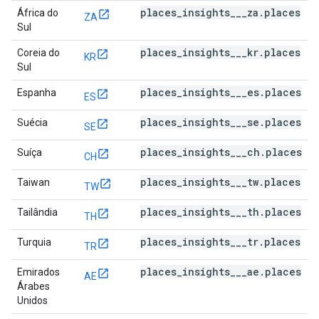
places_insights___za.places
África do
ZA
Sul
places_insights___kr.places
Coreia do
KR
Sul
places_insights___es.places
Espanha
ES
places_insights___se.places
Suécia
SE
places_insights___ch.places
Suíça
CH
places_insights___tw.places
Taiwan
TW
places_insights___th.places
Tailândia
TH
places_insights___tr.places
Turquia
TR
places_insights___ae.places
Emirados
AE
Árabes
Unidos