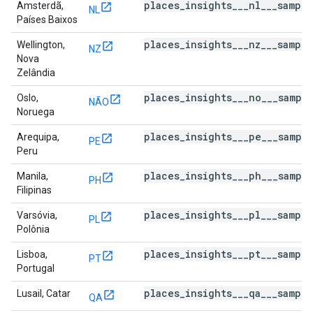
places_insights___nl___sampl
Amsterdã,
NL
Países Baixos
places_insights___nz___sampl
Wellington,
NZ
Nova
Zelândia
places_insights___no___sampl
Oslo,
NÃO
Noruega
places_insights___pe___sampl
Arequipa,
PE
Peru
places_insights___ph___sampl
Manila,
PH
Filipinas
places_insights___pl___sampl
Varsóvia,
PL
Polônia
places_insights___pt___sampl
Lisboa,
PT
Portugal
places_insights___qa___sampl
Lusail, Catar
QA