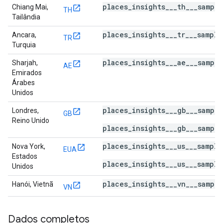
places_insights___th___sampl
Chiang Mai,
TH
Tailândia
places_insights___tr___sampl
Ancara,
TR
Turquia
places_insights___ae___sampl
Sharjah,
AE
Emirados
Árabes
Unidos
places_insights___gb___sampl
Londres,
GB
Reino Unido
places_insights___gb___sample
places_insights___us___sampl
Nova York,
EUA
Estados
places_insights___us___sample
Unidos
places_insights___vn___sampl
Hanói, Vietnã
VN
Dados completos