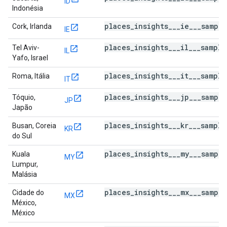
ID
Indonésia
places_insights___ie___sampl
Cork, Irlanda
IE
places_insights___il___sampl
Tel Aviv-
IL
Yafo, Israel
places_insights___it___sampl
Roma, Itália
IT
places_insights___jp___sampl
Tóquio,
JP
Japão
places_insights___kr___sampl
Busan, Coreia
KR
do Sul
places_insights___my___sampl
Kuala
MY
Lumpur,
Malásia
places_insights___mx___sampl
Cidade do
MX
México,
México