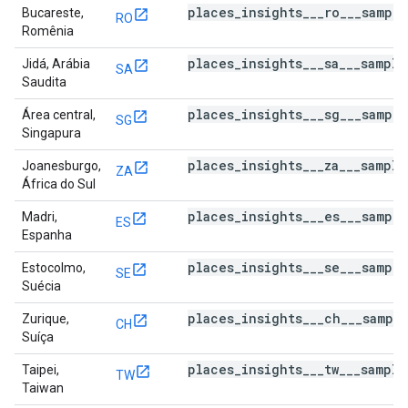
places_insights___ro___sampl
Bucareste,
RO
Romênia
places_insights___sa___sampl
Jidá, Arábia
SA
Saudita
places_insights___sg___sampl
Área central,
SG
Singapura
places_insights___za___sampl
Joanesburgo,
ZA
África do Sul
places_insights___es___sampl
Madri,
ES
Espanha
places_insights___se___sampl
Estocolmo,
SE
Suécia
places_insights___ch___sampl
Zurique,
CH
Suíça
places_insights___tw___sampl
Taipei,
TW
Taiwan