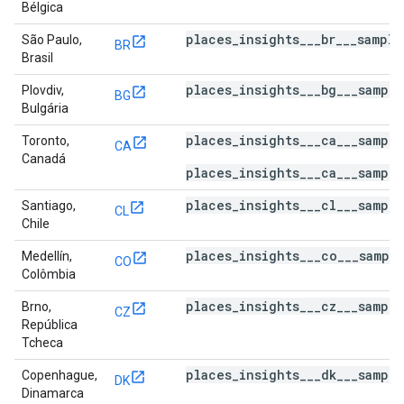
Bélgica
places_insights___br___sampl
São Paulo,
BR
Brasil
places_insights___bg___sampl
Plovdiv,
BG
Bulgária
places_insights___ca___sampl
Toronto,
CA
Canadá
places_insights___ca___sample
places_insights___cl___sampl
Santiago,
CL
Chile
places_insights___co___sampl
Medellín,
CO
Colômbia
places_insights___cz___sampl
Brno,
CZ
República
Tcheca
places_insights___dk___sampl
Copenhague,
DK
Dinamarca