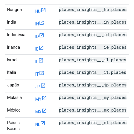
places_insights___hu.places
Hungria
HU
places_insights___in.places
Índia
IN
places_insights___id.places
Indonésia
ID
places_insights___ie.places
Irlanda
IE
places_insights___il.places
Israel
IL
places_insights___it.places
Itália
IT
places_insights___jp.places
Japão
JP
places_insights___my.places
Malásia
MY
places_insights___mx.places
México
MX
places_insights___nl.places
Países
NL
Baixos