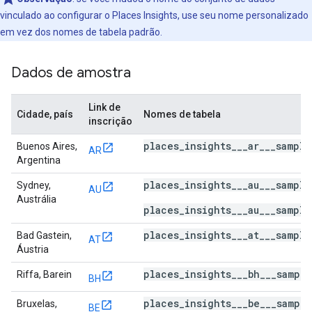
vinculado ao configurar o Places Insights, use seu nome personalizado
em vez dos nomes de tabela padrão.
Dados de amostra
Link de
Cidade, país
Nomes de tabela
inscrição
places_insights___ar___sampl
Buenos Aires,
AR
Argentina
places_insights___au___sampl
Sydney,
AU
Austrália
places_insights___au___sample
places_insights___at___sampl
Bad Gastein,
AT
Áustria
places_insights___bh___sampl
Riffa, Barein
BH
places_insights___be___sampl
Bruxelas,
BE