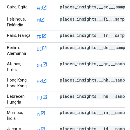
places_insights___eg___sampl
Cairo, Egito
EG
places_insights___fi___sampl
Helsinque,
FI
Finlândia
places_insights___fr___sampl
Paris, França
FR
places_insights___de___sampl
Berlim,
DE
Alemanha
places_insights___gr___sampl
Atenas,
GR
Grécia
places_insights___hk___sampl
Hong Kong,
HK
Hong Kong
places_insights___hu___sampl
Debrecen,
HU
Hungria
places_insights___in___sampl
Mumbai,
IN
Índia
places_insights___id___sampl
Jacarta,