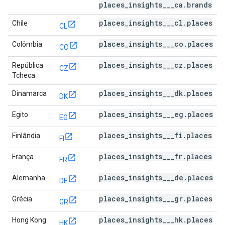
places_insights___ca.brands
places_insights___cl.places
Chile
CL
places_insights___co.places
Colômbia
CO
places_insights___cz.places
República
CZ
Tcheca
places_insights___dk.places
Dinamarca
DK
places_insights___eg.places
Egito
EG
places_insights___fi.places
Finlândia
FI
places_insights___fr.places
França
FR
places_insights___de.places
Alemanha
DE
places_insights___gr.places
Grécia
GR
places_insights___hk.places
Hong Kong
HK