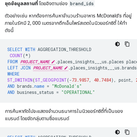
ชุดข้อมูลสถานที่
โดยอิงตามช่อง
brand_ids
ตัวอย่างเช่น หากต้องการค้นหาจำนวนร้านอาหาร McDonald's ที่อยู่
ภายในรัศมี 2, 000 เมตรจากตึกเอ็มไพร์สเตตในนิวยอร์กซิตี้ ให้ทำ
ดังนี้
SELECT
WITH
AGGREGATION_THRESHOLD
COUNT
(
*
)
FROM
PROJECT_NAME
.
places_insights___us
.
places
plac
LEFT
JOIN
PROJECT_NAME
.
places_insights___us
.
brands
WHERE
ST_DWITHIN
(
ST_GEOGPOINT
(
-
73.9857
,
40.7484
),
point
,
AND
brands
.
name
=
"McDonald's"
AND
business_status
=
"OPERATIONAL"
การค้นหาถัดไปจะแสดงจำนวนธนาคารในนิวยอร์กซิตี้ที่เป็นของ
แบรนด์ โดยจัดกลุ่มตามชื่อแบรนด์