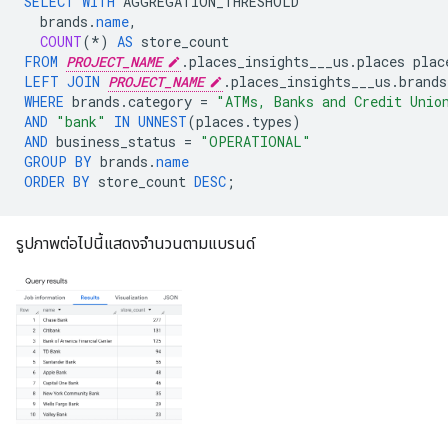
SELECT
WITH
AGGREGATION_THRESHOLD
brands
.
name
,
COUNT
(
*
)
AS
store_count
FROM
PROJECT_NAME
.
places_insights___us
.
places
plac
LEFT
JOIN
PROJECT_NAME
.
places_insights___us
.
brands
WHERE
brands
.
category
=
"ATMs, Banks and Credit Unio
AND
"bank"
IN
UNNEST
(
places
.
types
)
AND
business_status
=
"OPERATIONAL"
GROUP
BY
brands
.
name
ORDER
BY
store_count
DESC
;
รูปภาพต่อไปนี้แสดงจำนวนตามแบรนด์